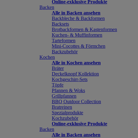
Online-exklusive Produkte
Backen
Alle in Backen ansehen
Backbleche & Backformen
Backsets
Brotbackformen & Kastenformen
Kuchen- & Muffinformen
Tarteformen
Mini-Cocottes & Förmchen
Backzubehör
Kochen
Alle in Kochen ansehen
Bräter
Deckelknopf Kollektion
Kochgeschirr-Sets
Töpfe
Pfannen & Woks
Grillpfannen
BBQ Outdoor Collection
Bratreinen
Spezialprodukte
Kochzubehör
Online-exklusive Produkte
Backen
Alle in Backen ansehen