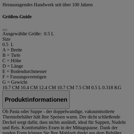
Herausragendes Handwerk seit über 100 Jahren
Größen-Guide
Ausgewählte Größe:
0.5 L
Size
0.5 L
A = Breite
B = Tiefe
C = Höhe
D = Länge
E = Bodendurchmesser
F = Fassungsvermögen
G = Gewicht
10.7 CM
10.4 CM
12.4 CM
10.7 CM
7.5 CM
0.5 L
0.318 KG
Produktinformationen
Ob Pasta oder Suppe - der doppelwandige, vakuumisolierte
Thermobehälter hält Ihre Speisen warm. Der dicht schließende
Deckel sorgt dafür, dass nichts ausläuft, ideal für Suppen, Nudeln
und Reis. Komfortables Essen in der Mittagspause. Dank der
runden Form können Sie Ihre Mahlzeit direkt aus dem Behälter