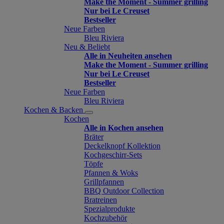
Make the Moment - Summer grilling
Nur bei Le Creuset
Bestseller
Neue Farben
Bleu Riviera
Neu & Beliebt
Alle in Neuheiten ansehen
Make the Moment - Summer grilling
Nur bei Le Creuset
Bestseller
Neue Farben
Bleu Riviera
Kochen & Backen
Kochen
Alle in Kochen ansehen
Bräter
Deckelknopf Kollektion
Kochgeschirr-Sets
Töpfe
Pfannen & Woks
Grillpfannen
BBQ Outdoor Collection
Bratreinen
Spezialprodukte
Kochzubehör