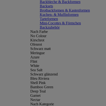
Backbleche & Backformen
Backsets
Brotbackformen & Kastenformen
Kuchen- & Muffinformen
Tarteformen
Mini-Cocottes & Förmchen
Backzubehör
Nach Farbe
No Colour
Kirschrot
Ofenrot
Schwarz matt
Meringue
Azure
Flint
White
Sea Salt
Schwarz glänzend
Bleu Riviera
Shell Pink
Bamboo Green
Deep Teal
Garnet
Nectar
Nach Kategorie