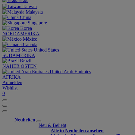
日本
Taiwan
Malaysia
China
Singapore
Korea
NORDAMERIKA
México
Canada
United States
SÜDAMERIKA
Brazil
NAHER OSTEN
United Arab Emirates
AFRIKA
Anmelden
Wishlist
0
Neuheiten
Neu & Beliebt
Alle in Neuheiten ansehen