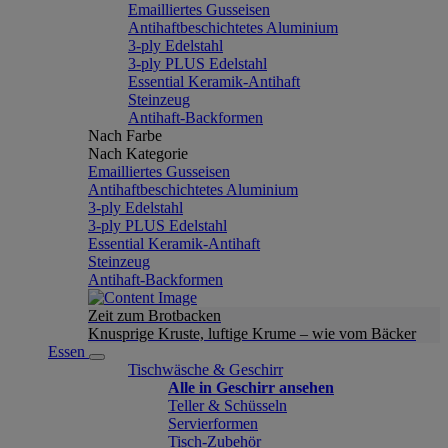
Emailliertes Gusseisen
Antihaftbeschichtetes Aluminium
3-ply Edelstahl
3-ply PLUS Edelstahl
Essential Keramik-Antihaft
Steinzeug
Antihaft-Backformen
Nach Farbe
Nach Kategorie
Emailliertes Gusseisen
Antihaftbeschichtetes Aluminium
3-ply Edelstahl
3-ply PLUS Edelstahl
Essential Keramik-Antihaft
Steinzeug
Antihaft-Backformen
Zeit zum Brotbacken
Knusprige Kruste, luftige Krume – wie vom Bäcker
Essen
Tischwäsche & Geschirr
Alle in Geschirr ansehen
Teller & Schüsseln
Servierformen
Tisch-Zubehör