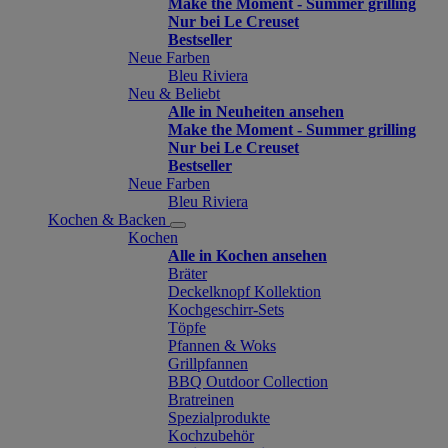
Make the Moment - Summer grilling
Nur bei Le Creuset
Bestseller
Neue Farben
Bleu Riviera
Neu & Beliebt
Alle in Neuheiten ansehen
Make the Moment - Summer grilling
Nur bei Le Creuset
Bestseller
Neue Farben
Bleu Riviera
Kochen & Backen
Kochen
Alle in Kochen ansehen
Bräter
Deckelknopf Kollektion
Kochgeschirr-Sets
Töpfe
Pfannen & Woks
Grillpfannen
BBQ Outdoor Collection
Bratreinen
Spezialprodukte
Kochzubehör