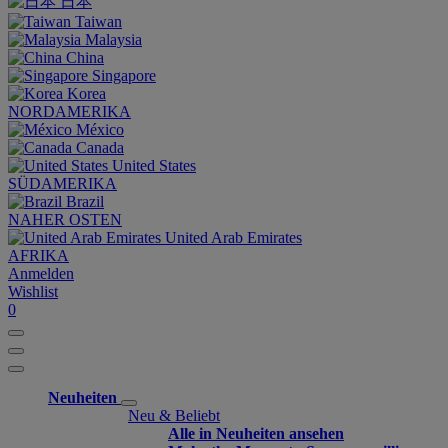
日本
Taiwan
Malaysia
China
Singapore
Korea
NORDAMERIKA
México
Canada
United States
SÜDAMERIKA
Brazil
NAHER OSTEN
United Arab Emirates
AFRIKA
Anmelden
Wishlist
0
Neuheiten
Neu & Beliebt
Alle in Neuheiten ansehen