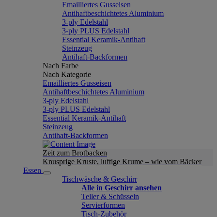
Emailliertes Gusseisen
Antihaftbeschichtetes Aluminium
3-ply Edelstahl
3-ply PLUS Edelstahl
Essential Keramik-Antihaft
Steinzeug
Antihaft-Backformen
Nach Farbe
Nach Kategorie
Emailliertes Gusseisen
Antihaftbeschichtetes Aluminium
3-ply Edelstahl
3-ply PLUS Edelstahl
Essential Keramik-Antihaft
Steinzeug
Antihaft-Backformen
Zeit zum Brotbacken
Knusprige Kruste, luftige Krume – wie vom Bäcker
Essen
Tischwäsche & Geschirr
Alle in Geschirr ansehen
Teller & Schüsseln
Servierformen
Tisch-Zubehör