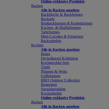
Online-exklusive Produkte
Backen
Alle in Backen ansehen
Backbleche & Backformen
Backsets
Brotbackformen & Kastenformen
Kuchen- & Muffinformen
Tarteformen
Mini-Cocottes & Förmchen
Backzubehör
Kochen
Alle in Kochen ansehen
Bräter
Deckelknopf Kollektion
Kochgeschirr-Sets
Töpfe
Pfannen & Woks
Grillpfannen
BBQ Outdoor Collection
Bratreinen
Spezialprodukte
Kochzubehör
Online-exklusive Produkte
Backen
Alle in Backen ansehen