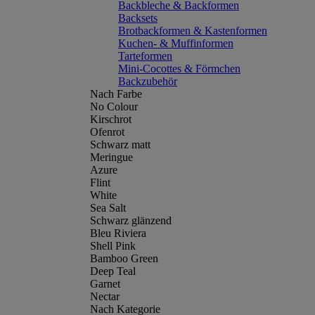
Backbleche & Backformen
Backsets
Brotbackformen & Kastenformen
Kuchen- & Muffinformen
Tarteformen
Mini-Cocottes & Förmchen
Backzubehör
Nach Farbe
No Colour
Kirschrot
Ofenrot
Schwarz matt
Meringue
Azure
Flint
White
Sea Salt
Schwarz glänzend
Bleu Riviera
Shell Pink
Bamboo Green
Deep Teal
Garnet
Nectar
Nach Kategorie