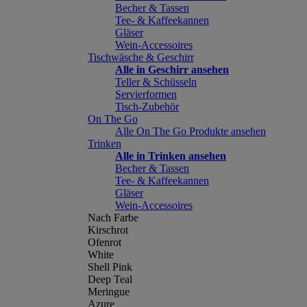
Becher & Tassen
Tee- & Kaffeekannen
Gläser
Wein-Accessoires
Tischwäsche & Geschirr
Alle in Geschirr ansehen
Teller & Schüsseln
Servierformen
Tisch-Zubehör
On The Go
Alle On The Go Produkte ansehen
Trinken
Alle in Trinken ansehen
Becher & Tassen
Tee- & Kaffeekannen
Gläser
Wein-Accessoires
Nach Farbe
Kirschrot
Ofenrot
White
Shell Pink
Deep Teal
Meringue
Azure