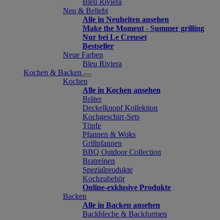
Bleu Riviera
Neu & Beliebt
Alle in Neuheiten ansehen
Make the Moment - Summer grilling
Nur bei Le Creuset
Bestseller
Neue Farben
Bleu Riviera
Kochen & Backen
Kochen
Alle in Kochen ansehen
Bräter
Deckelknopf Kollektion
Kochgeschirr-Sets
Töpfe
Pfannen & Woks
Grillpfannen
BBQ Outdoor Collection
Bratreinen
Spezialprodukte
Kochzubehör
Online-exklusive Produkte
Backen
Alle in Backen ansehen
Backbleche & Backformen