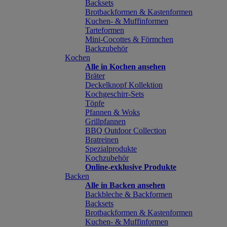
Backsets
Brotbackformen & Kastenformen
Kuchen- & Muffinformen
Tarteformen
Mini-Cocottes & Förmchen
Backzubehör
Kochen
Alle in Kochen ansehen
Bräter
Deckelknopf Kollektion
Kochgeschirr-Sets
Töpfe
Pfannen & Woks
Grillpfannen
BBQ Outdoor Collection
Bratreinen
Spezialprodukte
Kochzubehör
Online-exklusive Produkte
Backen
Alle in Backen ansehen
Backbleche & Backformen
Backsets
Brotbackformen & Kastenformen
Kuchen- & Muffinformen