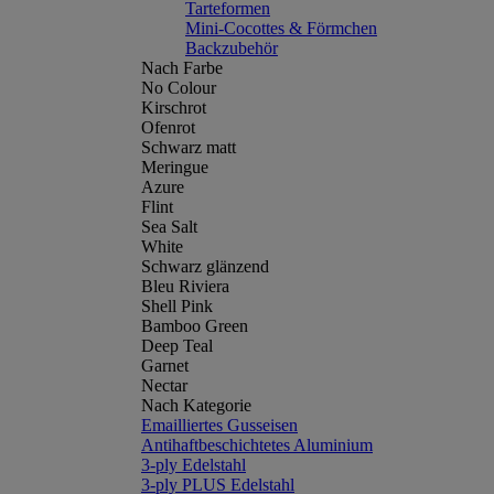
Tarteformen
Mini-Cocottes & Förmchen
Backzubehör
Nach Farbe
No Colour
Kirschrot
Ofenrot
Schwarz matt
Meringue
Azure
Flint
Sea Salt
White
Schwarz glänzend
Bleu Riviera
Shell Pink
Bamboo Green
Deep Teal
Garnet
Nectar
Nach Kategorie
Emailliertes Gusseisen
Antihaftbeschichtetes Aluminium
3-ply Edelstahl
3-ply PLUS Edelstahl