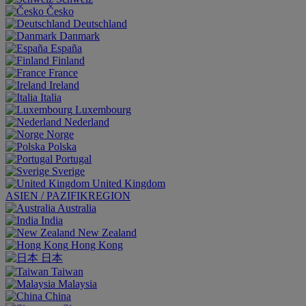
Česko
Deutschland
Danmark
España
Finland
France
Ireland
Italia
Luxembourg
Nederland
Norge
Polska
Portugal
Sverige
United Kingdom
ASIEN / PAZIFIKREGION
Australia
India
New Zealand
Hong Kong
日本
Taiwan
Malaysia
China