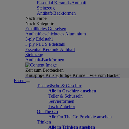
Essential Keramik-Antihaft
Steinzeug
Antihaft-Backformen
Nach Farbe
Nach Kategorie
Emailliertes Gusseisen
Antihaftbeschichtetes Aluminium
3-ply Edelstahl
3-ply PLUS Edelstahl
Essential Keramik-Antihaft
Steinzeug
Antihaft-Backformen
Zeit zum Brotbacken
Knusprige Kruste, luftige Krume – wie vom Bäcker
Essen
Tischwäsche & Geschirr
Alle in Geschirr ansehen
Teller & Schüsseln
Servierformen
Tisch-Zubehör
On The Go
Alle On The Go Produkte ansehen
Trinken
Alle in Trinken ansehen