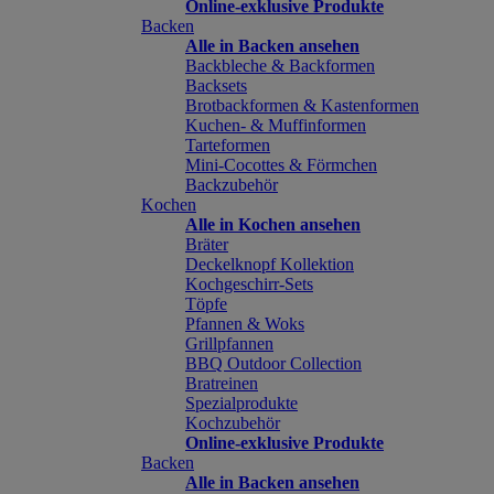
Online-exklusive Produkte
Backen
Alle in Backen ansehen
Backbleche & Backformen
Backsets
Brotbackformen & Kastenformen
Kuchen- & Muffinformen
Tarteformen
Mini-Cocottes & Förmchen
Backzubehör
Kochen
Alle in Kochen ansehen
Bräter
Deckelknopf Kollektion
Kochgeschirr-Sets
Töpfe
Pfannen & Woks
Grillpfannen
BBQ Outdoor Collection
Bratreinen
Spezialprodukte
Kochzubehör
Online-exklusive Produkte
Backen
Alle in Backen ansehen