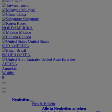
日本
Taiwan
Malaysia
China
Singapore
Korea
NORDAMERIKA
México
Canada
United States
SÜDAMERIKA
Brazil
NAHER OSTEN
United Arab Emirates
AFRIKA
Anmelden
Wishlist
0
Neuheiten
Neu & Beliebt
Alle in Neuheiten ansehen