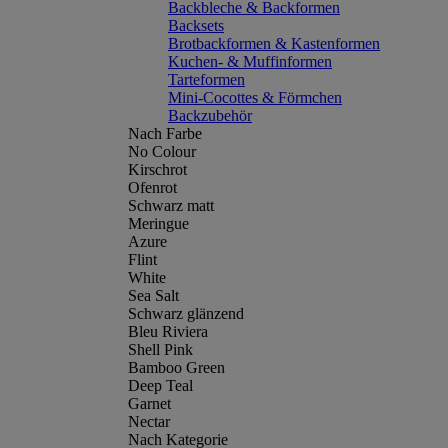
Backbleche & Backformen
Backsets
Brotbackformen & Kastenformen
Kuchen- & Muffinformen
Tarteformen
Mini-Cocottes & Förmchen
Backzubehör
Nach Farbe
No Colour
Kirschrot
Ofenrot
Schwarz matt
Meringue
Azure
Flint
White
Sea Salt
Schwarz glänzend
Bleu Riviera
Shell Pink
Bamboo Green
Deep Teal
Garnet
Nectar
Nach Kategorie