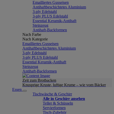
Emailliertes Gusseisen
Antihaftbeschichtetes Aluminium
3-ply Edelstahl
3-ply PLUS Edelstahl
Essential Keramik-Antihaft
Steinzeug
Antihaft-Backformen
Nach Farbe
Nach Kategorie
Emailliertes Gusseisen
Antihaftbeschichtetes Aluminium
3-ply Edelstahl
3-ply PLUS Edelstahl
Essential Keramik-Antihaft
Steinzeug
Antihaft-Backformen
Zeit zum Brotbacken
Knusprige Kruste, luftige Krume – wie vom Bäcker
Essen
Tischwäsche & Geschirr
Alle in Geschirr ansehen
Teller & Schüsseln
Servierformen
Tisch-Zubehör