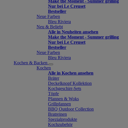
Make the Moment - Summer grilling
Nur bei Le Creuset
Bestseller
Neue Farben
Bleu Riviera
Neu & Beliebt
Alle in Neuheiten ansehen
Make the Moment - Summer grilling
Nur bei Le Creuset
Bestseller
Neue Farben
Bleu Riviera
Kochen & Backen
Kochen
Alle in Kochen ansehen
Bräter
Deckelknopf Kollektion
Kochgeschirr-Sets
Töpfe
Pfannen & Woks
Grillpfannen
BBQ Outdoor Collection
Bratreinen
Spezialprodukte
Kochzubehör