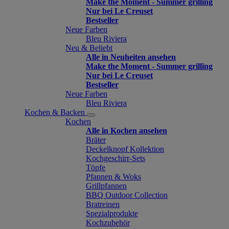
Make the Moment - Summer grilling
Nur bei Le Creuset
Bestseller
Neue Farben
Bleu Riviera
Neu & Beliebt
Alle in Neuheiten ansehen
Make the Moment - Summer grilling
Nur bei Le Creuset
Bestseller
Neue Farben
Bleu Riviera
Kochen & Backen
Kochen
Alle in Kochen ansehen
Bräter
Deckelknopf Kollektion
Kochgeschirr-Sets
Töpfe
Pfannen & Woks
Grillpfannen
BBQ Outdoor Collection
Bratreinen
Spezialprodukte
Kochzubehör