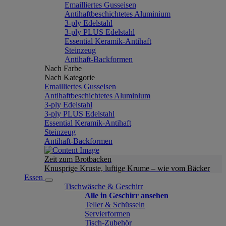
Emailliertes Gusseisen
Antihaftbeschichtetes Aluminium
3-ply Edelstahl
3-ply PLUS Edelstahl
Essential Keramik-Antihaft
Steinzeug
Antihaft-Backformen
Nach Farbe
Nach Kategorie
Emailliertes Gusseisen
Antihaftbeschichtetes Aluminium
3-ply Edelstahl
3-ply PLUS Edelstahl
Essential Keramik-Antihaft
Steinzeug
Antihaft-Backformen
Zeit zum Brotbacken
Knusprige Kruste, luftige Krume – wie vom Bäcker
Essen
Tischwäsche & Geschirr
Alle in Geschirr ansehen
Teller & Schüsseln
Servierformen
Tisch-Zubehör