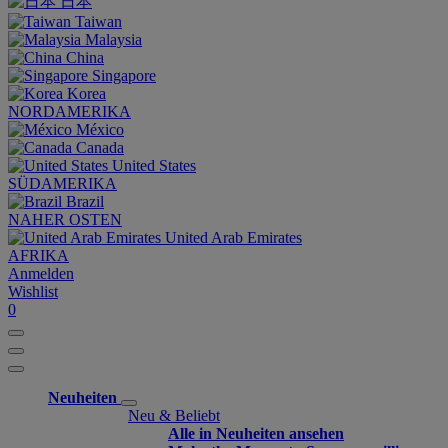
日本
Taiwan
Malaysia
China
Singapore
Korea
NORDAMERIKA
México
Canada
United States
SÜDAMERIKA
Brazil
NAHER OSTEN
United Arab Emirates
AFRIKA
Anmelden
Wishlist
0
Neuheiten
Neu & Beliebt
Alle in Neuheiten ansehen