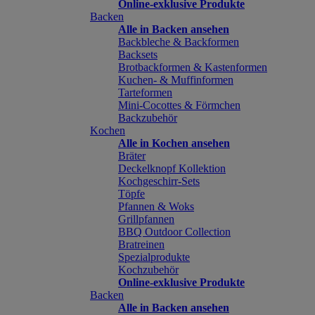
Online-exklusive Produkte
Backen
Alle in Backen ansehen
Backbleche & Backformen
Backsets
Brotbackformen & Kastenformen
Kuchen- & Muffinformen
Tarteformen
Mini-Cocottes & Förmchen
Backzubehör
Kochen
Alle in Kochen ansehen
Bräter
Deckelknopf Kollektion
Kochgeschirr-Sets
Töpfe
Pfannen & Woks
Grillpfannen
BBQ Outdoor Collection
Bratreinen
Spezialprodukte
Kochzubehör
Online-exklusive Produkte
Backen
Alle in Backen ansehen