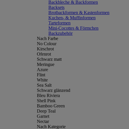
Backbleche & Backformen
Backsets
Brotbackformen & Kastenformen
Kuchen- & Muffinformen
Tarteformen
Mini-Cocottes & Förmchen
Backzubehör
Nach Farbe
No Colour
Kirschrot
Ofenrot
Schwarz matt
Meringue
Azure
Flint
White
Sea Salt
Schwarz glänzend
Bleu Riviera
Shell Pink
Bamboo Green
Deep Teal
Garnet
Nectar
Nach Kategorie