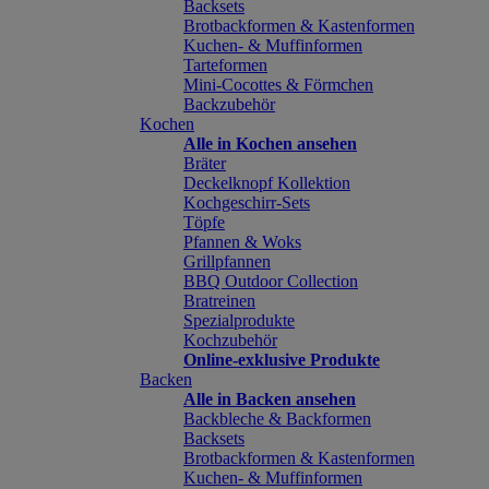
Backsets
Brotbackformen & Kastenformen
Kuchen- & Muffinformen
Tarteformen
Mini-Cocottes & Förmchen
Backzubehör
Kochen
Alle in Kochen ansehen
Bräter
Deckelknopf Kollektion
Kochgeschirr-Sets
Töpfe
Pfannen & Woks
Grillpfannen
BBQ Outdoor Collection
Bratreinen
Spezialprodukte
Kochzubehör
Online-exklusive Produkte
Backen
Alle in Backen ansehen
Backbleche & Backformen
Backsets
Brotbackformen & Kastenformen
Kuchen- & Muffinformen