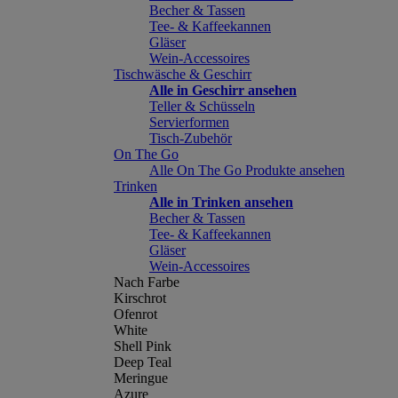
Becher & Tassen
Tee- & Kaffeekannen
Gläser
Wein-Accessoires
Tischwäsche & Geschirr
Alle in Geschirr ansehen
Teller & Schüsseln
Servierformen
Tisch-Zubehör
On The Go
Alle On The Go Produkte ansehen
Trinken
Alle in Trinken ansehen
Becher & Tassen
Tee- & Kaffeekannen
Gläser
Wein-Accessoires
Nach Farbe
Kirschrot
Ofenrot
White
Shell Pink
Deep Teal
Meringue
Azure