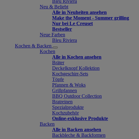
Bleu Riviera
Neu & Beliebt
Alle in Neuheiten ansehen
Make the Moment - Summer grilling
Nur bei Le Creuset
Bestseller
Neue Farben
Bleu Riviera
Kochen & Backen
Kochen
Alle in Kochen ansehen
Bräter
Deckelknopf Kollektion
Kochgeschirr-Sets
Töpfe
Pfannen & Woks
Grillpfannen
BBQ Outdoor Collection
Bratreinen
Spezialprodukte
Kochzubehör
Online-exklusive Produkte
Backen
Alle in Backen ansehen
Backbleche & Backformen