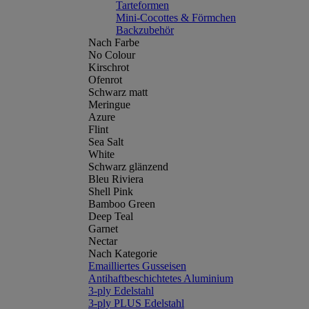
Tarteformen
Mini-Cocottes & Förmchen
Backzubehör
Nach Farbe
No Colour
Kirschrot
Ofenrot
Schwarz matt
Meringue
Azure
Flint
Sea Salt
White
Schwarz glänzend
Bleu Riviera
Shell Pink
Bamboo Green
Deep Teal
Garnet
Nectar
Nach Kategorie
Emailliertes Gusseisen
Antihaftbeschichtetes Aluminium
3-ply Edelstahl
3-ply PLUS Edelstahl