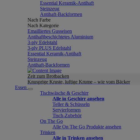
Essential Keramik-Antihaft
Steinzeug
Antihaft-Backformen
Nach Farbe
Nach Kategorie
Emailliertes Gusseisen
Antihaftbeschichtetes Aluminium
3-ply Edelstahl
3-ply PLUS Edelstahl
Essential Keramik-Antihaft
Steinzeug
Antihaft-Backformen
Zeit zum Brotbacken
Knusprige Kruste, luftige Krume – wie vom Bäcker
Essen
Tischwäsche & Geschirr
Alle in Geschirr ansehen
Teller & Schüsseln
Servierformen
Tisch-Zubehör
On The Go
Alle On The Go Produkte ansehen
Trinken
Alle in Trinken ansehen