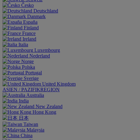
Česko
Deutschland
Danmark
España
Finland
France
Ireland
Italia
Luxembourg
Nederland
Norge
Polska
Portugal
Sverige
United Kingdom
ASIEN / PAZIFIKREGION
Australia
India
New Zealand
Hong Kong
日本
Taiwan
Malaysia
China