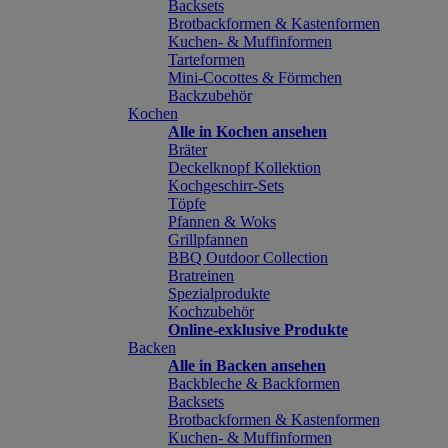
Backsets
Brotbackformen & Kastenformen
Kuchen- & Muffinformen
Tarteformen
Mini-Cocottes & Förmchen
Backzubehör
Kochen
Alle in Kochen ansehen
Bräter
Deckelknopf Kollektion
Kochgeschirr-Sets
Töpfe
Pfannen & Woks
Grillpfannen
BBQ Outdoor Collection
Bratreinen
Spezialprodukte
Kochzubehör
Online-exklusive Produkte
Backen
Alle in Backen ansehen
Backbleche & Backformen
Backsets
Brotbackformen & Kastenformen
Kuchen- & Muffinformen