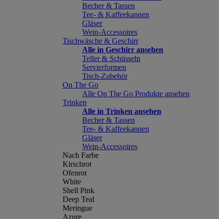
Becher & Tassen
Tee- & Kaffeekannen
Gläser
Wein-Accessoires
Tischwäsche & Geschirr
Alle in Geschirr ansehen
Teller & Schüsseln
Servierformen
Tisch-Zubehör
On The Go
Alle On The Go Produkte ansehen
Trinken
Alle in Trinken ansehen
Becher & Tassen
Tee- & Kaffeekannen
Gläser
Wein-Accessoires
Nach Farbe
Kirschrot
Ofenrot
White
Shell Pink
Deep Teal
Meringue
Azure