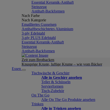
Essential Keramik-Antihaft
Steinzeug
Antihaft-Backformen
Nach Farbe
Nach Kategorie
Emailliertes Gusseisen
Antihaftbeschichtetes Aluminium
3-ply Edelstahl
3-ply PLUS Edelstahl
Essential Keramik-Antihaft
Steinzeug
Antihaft-Backformen
Zeit zum Brotbacken
Knusprige Kruste, luftige Krume – wie vom Bäcker
Essen
Tischwäsche & Geschirr
Alle in Geschirr ansehen
Teller & Schüsseln
Servierformen
Tisch-Zubehör
On The Go
Alle On The Go Produkte ansehen
Trinken
Alle in Trinken ansehen