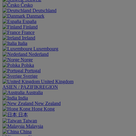
Česko
Deutschland
Danmark
España
Finland
France
Ireland
Italia
Luxembourg
Nederland
Norge
Polska
Portugal
Sverige
United Kingdom
ASIEN / PAZIFIKREGION
Australia
India
New Zealand
Hong Kong
日本
Taiwan
Malaysia
China