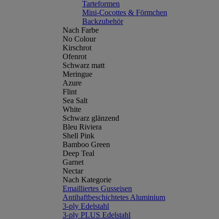
Tarteformen
Mini-Cocottes & Förmchen
Backzubehör
Nach Farbe
No Colour
Kirschrot
Ofenrot
Schwarz matt
Meringue
Azure
Flint
Sea Salt
White
Schwarz glänzend
Bleu Riviera
Shell Pink
Bamboo Green
Deep Teal
Garnet
Nectar
Nach Kategorie
Emailliertes Gusseisen
Antihaftbeschichtetes Aluminium
3-ply Edelstahl
3-ply PLUS Edelstahl