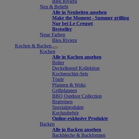
Bleu Riviera
Neu & Beliebt
Alle in Neuheiten ansehen
Make the Moment - Summer grilling
Nur bei Le Creuset
Bestseller
Neue Farben
Bleu Riviera
Kochen & Backen
Kochen
Alle in Kochen ansehen
Bräter
Deckelknopf Kollektion
Kochgeschirr-Sets
Töpfe
Pfannen & Woks
Grillpfannen
BBQ Outdoor Collection
Bratreinen
Spezialprodukte
Kochzubehör
Online-exklusive Produkte
Backen
Alle in Backen ansehen
Backbleche & Backformen