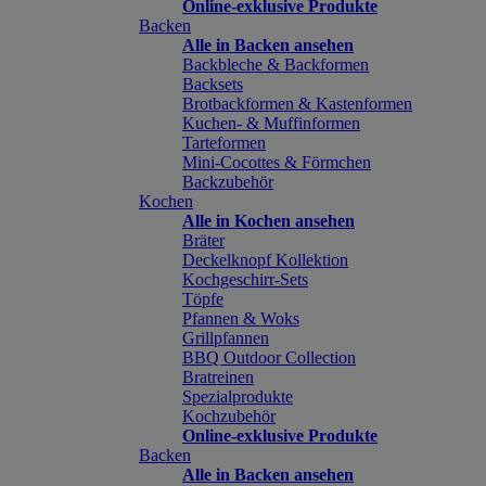
Online-exklusive Produkte
Backen
Alle in Backen ansehen
Backbleche & Backformen
Backsets
Brotbackformen & Kastenformen
Kuchen- & Muffinformen
Tarteformen
Mini-Cocottes & Förmchen
Backzubehör
Kochen
Alle in Kochen ansehen
Bräter
Deckelknopf Kollektion
Kochgeschirr-Sets
Töpfe
Pfannen & Woks
Grillpfannen
BBQ Outdoor Collection
Bratreinen
Spezialprodukte
Kochzubehör
Online-exklusive Produkte
Backen
Alle in Backen ansehen