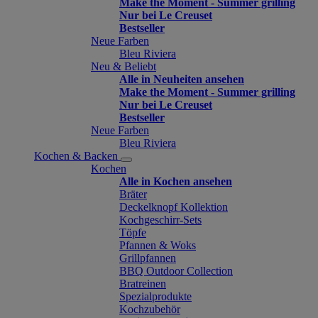
Make the Moment - Summer grilling
Nur bei Le Creuset
Bestseller
Neue Farben
Bleu Riviera
Neu & Beliebt
Alle in Neuheiten ansehen
Make the Moment - Summer grilling
Nur bei Le Creuset
Bestseller
Neue Farben
Bleu Riviera
Kochen & Backen
Kochen
Alle in Kochen ansehen
Bräter
Deckelknopf Kollektion
Kochgeschirr-Sets
Töpfe
Pfannen & Woks
Grillpfannen
BBQ Outdoor Collection
Bratreinen
Spezialprodukte
Kochzubehör