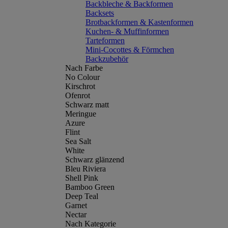
Backbleche & Backformen
Backsets
Brotbackformen & Kastenformen
Kuchen- & Muffinformen
Tarteformen
Mini-Cocottes & Förmchen
Backzubehör
Nach Farbe
No Colour
Kirschrot
Ofenrot
Schwarz matt
Meringue
Azure
Flint
Sea Salt
White
Schwarz glänzend
Bleu Riviera
Shell Pink
Bamboo Green
Deep Teal
Garnet
Nectar
Nach Kategorie