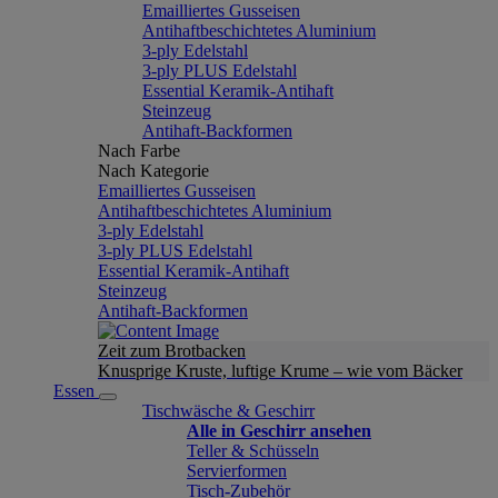
Emailliertes Gusseisen
Antihaftbeschichtetes Aluminium
3-ply Edelstahl
3-ply PLUS Edelstahl
Essential Keramik-Antihaft
Steinzeug
Antihaft-Backformen
Nach Farbe
Nach Kategorie
Emailliertes Gusseisen
Antihaftbeschichtetes Aluminium
3-ply Edelstahl
3-ply PLUS Edelstahl
Essential Keramik-Antihaft
Steinzeug
Antihaft-Backformen
Zeit zum Brotbacken
Knusprige Kruste, luftige Krume – wie vom Bäcker
Essen
Tischwäsche & Geschirr
Alle in Geschirr ansehen
Teller & Schüsseln
Servierformen
Tisch-Zubehör