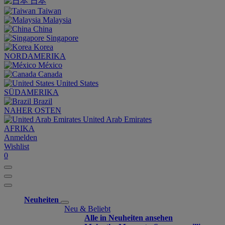
日本
Taiwan
Malaysia
China
Singapore
Korea
NORDAMERIKA
México
Canada
United States
SÜDAMERIKA
Brazil
NAHER OSTEN
United Arab Emirates
AFRIKA
Anmelden
Wishlist
0
Neuheiten
Neu & Beliebt
Alle in Neuheiten ansehen