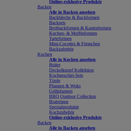
Online-exklusive Produkte
Backen
Alle in Backen ansehen
Backbleche & Backformen
Backsets
Brotbackformen & Kastenformen
Kuchen- & Muffinformen
Tarteformen
Mini-Cocottes & Förmchen
Backzubehör
Kochen
Alle in Kochen ansehen
Bräter
Deckelknopf Kollektion
Kochgeschirr-Sets
Töpfe
Pfannen & Woks
Grillpfannen
BBQ Outdoor Collection
Bratreinen
Spezialprodukte
Kochzubehör
Online-exklusive Produkte
Backen
Alle in Backen ansehen