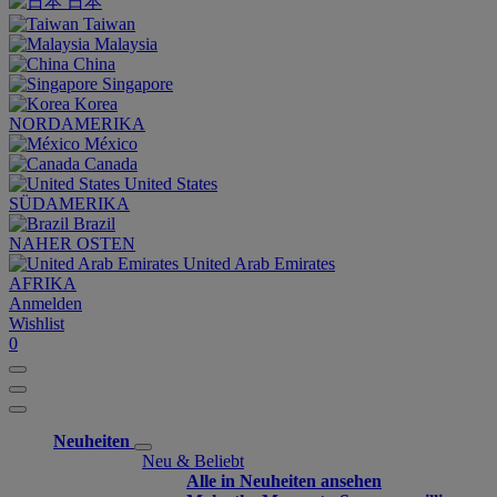
日本
Taiwan
Malaysia
China
Singapore
Korea
NORDAMERIKA
México
Canada
United States
SÜDAMERIKA
Brazil
NAHER OSTEN
United Arab Emirates
AFRIKA
Anmelden
Wishlist
0
Neuheiten
Neu & Beliebt
Alle in Neuheiten ansehen