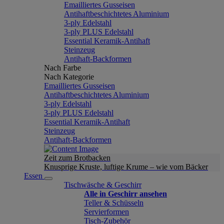
Emailliertes Gusseisen
Antihaftbeschichtetes Aluminium
3-ply Edelstahl
3-ply PLUS Edelstahl
Essential Keramik-Antihaft
Steinzeug
Antihaft-Backformen
Nach Farbe
Nach Kategorie
Emailliertes Gusseisen
Antihaftbeschichtetes Aluminium
3-ply Edelstahl
3-ply PLUS Edelstahl
Essential Keramik-Antihaft
Steinzeug
Antihaft-Backformen
Zeit zum Brotbacken
Knusprige Kruste, luftige Krume – wie vom Bäcker
Essen
Tischwäsche & Geschirr
Alle in Geschirr ansehen
Teller & Schüsseln
Servierformen
Tisch-Zubehör