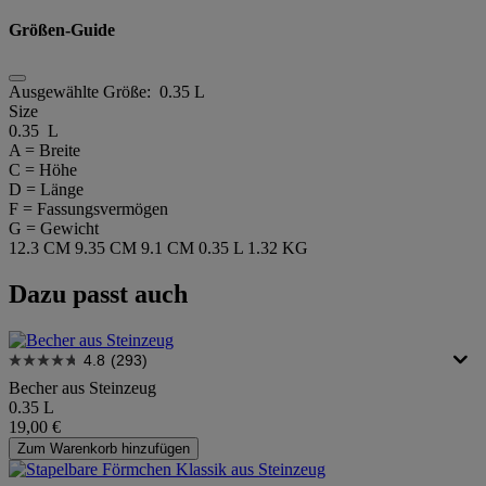
Größen-Guide
Ausgewählte Größe:
0.35 L
Size
0.35 L
A = Breite
C = Höhe
D = Länge
F = Fassungsvermögen
G = Gewicht
12.3 CM
9.35 CM
9.1 CM
0.35 L
1.32 KG
Dazu passt auch
4.8
(293)
Becher aus Steinzeug
0.35 L
19,00 €
Zum Warenkorb hinzufügen