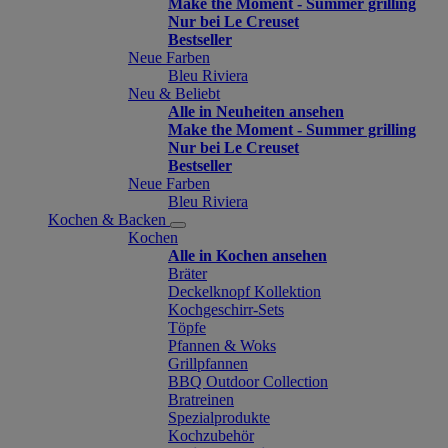
Make the Moment - Summer grilling
Nur bei Le Creuset
Bestseller
Neue Farben
Bleu Riviera
Neu & Beliebt
Alle in Neuheiten ansehen
Make the Moment - Summer grilling
Nur bei Le Creuset
Bestseller
Neue Farben
Bleu Riviera
Kochen & Backen
Kochen
Alle in Kochen ansehen
Bräter
Deckelknopf Kollektion
Kochgeschirr-Sets
Töpfe
Pfannen & Woks
Grillpfannen
BBQ Outdoor Collection
Bratreinen
Spezialprodukte
Kochzubehör