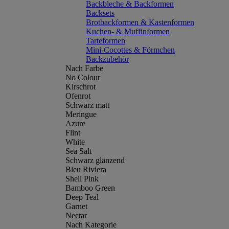
Backbleche & Backformen
Backsets
Brotbackformen & Kastenformen
Kuchen- & Muffinformen
Tarteformen
Mini-Cocottes & Förmchen
Backzubehör
Nach Farbe
No Colour
Kirschrot
Ofenrot
Schwarz matt
Meringue
Azure
Flint
White
Sea Salt
Schwarz glänzend
Bleu Riviera
Shell Pink
Bamboo Green
Deep Teal
Garnet
Nectar
Nach Kategorie