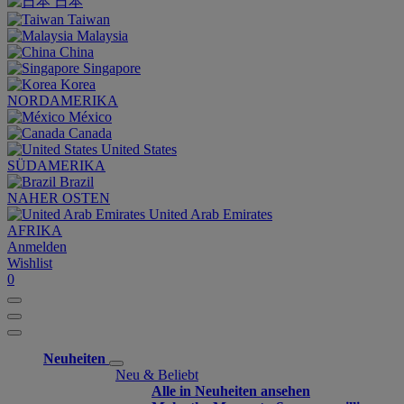
日本
Taiwan
Malaysia
China
Singapore
Korea
NORDAMERIKA
México
Canada
United States
SÜDAMERIKA
Brazil
NAHER OSTEN
United Arab Emirates
AFRIKA
Anmelden
Wishlist
0
Neuheiten
Neu & Beliebt
Alle in Neuheiten ansehen