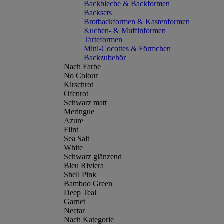
Backbleche & Backformen
Backsets
Brotbackformen & Kastenformen
Kuchen- & Muffinformen
Tarteformen
Mini-Cocottes & Förmchen
Backzubehör
Nach Farbe
No Colour
Kirschrot
Ofenrot
Schwarz matt
Meringue
Azure
Flint
Sea Salt
White
Schwarz glänzend
Bleu Riviera
Shell Pink
Bamboo Green
Deep Teal
Garnet
Nectar
Nach Kategorie