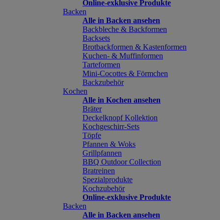
Online-exklusive Produkte
Backen
Alle in Backen ansehen
Backbleche & Backformen
Backsets
Brotbackformen & Kastenformen
Kuchen- & Muffinformen
Tarteformen
Mini-Cocottes & Förmchen
Backzubehör
Kochen
Alle in Kochen ansehen
Bräter
Deckelknopf Kollektion
Kochgeschirr-Sets
Töpfe
Pfannen & Woks
Grillpfannen
BBQ Outdoor Collection
Bratreinen
Spezialprodukte
Kochzubehör
Online-exklusive Produkte
Backen
Alle in Backen ansehen