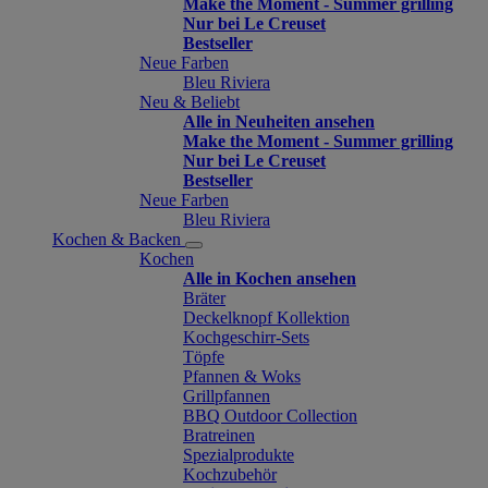
Make the Moment - Summer grilling
Nur bei Le Creuset
Bestseller
Neue Farben
Bleu Riviera
Neu & Beliebt
Alle in Neuheiten ansehen
Make the Moment - Summer grilling
Nur bei Le Creuset
Bestseller
Neue Farben
Bleu Riviera
Kochen & Backen
Kochen
Alle in Kochen ansehen
Bräter
Deckelknopf Kollektion
Kochgeschirr-Sets
Töpfe
Pfannen & Woks
Grillpfannen
BBQ Outdoor Collection
Bratreinen
Spezialprodukte
Kochzubehör