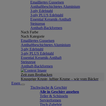
Emailliertes Gusseisen
Antihaftbeschichtetes Aluminium
3-ply Edelstahl
3-ply PLUS Edelstahl
Essential Keramik-Antihaft
Steinzeug
Antihaft-Backformen
Nach Farbe
Nach Kategorie
Emailliertes Gusseisen
Antihaftbeschichtetes Aluminium
3-ply Edelstahl
3-ply PLUS Edelstahl
Essential Keramik-Antihaft
Steinzeug
Antihaft-Backformen
Zeit zum Brotbacken
Knusprige Kruste, luftige Krume – wie vom Bäcker
Essen
Tischwäsche & Geschirr
Alle in Geschirr ansehen
Teller & Schüsseln
Servierformen
Tisch-Zubehör