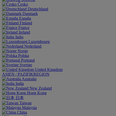
Česko
Deutschland
Danmark
España
Finland
France
Ireland
Italia
Luxembourg
Nederland
Norge
Polska
Portugal
Sverige
United Kingdom
ASIEN / PAZIFIKREGION
Australia
India
New Zealand
Hong Kong
日本
Taiwan
Malaysia
China