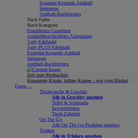
Essential Keramik-Antihaft
Steinzeug
Antihaft-Backformen
Nach Farbe
Nach Kategorie
Emailliertes Gusseisen
Antihaftbeschichtetes Aluminium
3-ply Edelstahl
3-ply PLUS Edelstahl
Essential Keramik-Antihaft
Steinzeug
Antihaft-Backformen
Zeit zum Brotbacken
Knusprige Kruste, luftige Krume – wie vom Bäcker
Essen
Tischwäsche & Geschirr
Alle in Geschirr ansehen
Teller & Schüsseln
Servierformen
Tisch-Zubehör
On The Go
Alle On The Go Produkte ansehen
Trinken
Alle in Trinken ansehen