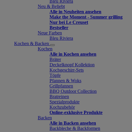
Bleu Riviera
Neu & Beliebt
Alle in Neuheiten ansehen
Make the Moment - Summer grilling
Nur bei Le Creuset
Bestseller
Neue Farben
Bleu Riviera
Kochen & Backen
Kochen
Alle in Kochen ansehen
Bräter
Deckelknopf Kollektion
Kochgeschirr-Sets
Töpfe
Pfannen & Woks
Grillpfannen
BBQ Outdoor Collection
Bratreinen
Spezialprodukte
Kochzubehör
Online-exklusive Produkte
Backen
Alle in Backen ansehen
Backbleche & Backformen