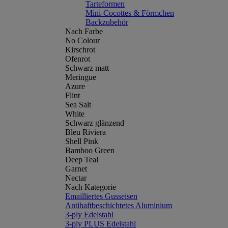
Tarteformen
Mini-Cocottes & Förmchen
Backzubehör
Nach Farbe
No Colour
Kirschrot
Ofenrot
Schwarz matt
Meringue
Azure
Flint
Sea Salt
White
Schwarz glänzend
Bleu Riviera
Shell Pink
Bamboo Green
Deep Teal
Garnet
Nectar
Nach Kategorie
Emailliertes Gusseisen
Antihaftbeschichtetes Aluminium
3-ply Edelstahl
3-ply PLUS Edelstahl