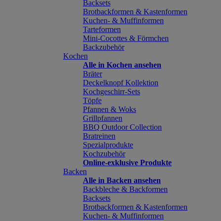
Backsets
Brotbackformen & Kastenformen
Kuchen- & Muffinformen
Tarteformen
Mini-Cocottes & Förmchen
Backzubehör
Kochen
Alle in Kochen ansehen
Bräter
Deckelknopf Kollektion
Kochgeschirr-Sets
Töpfe
Pfannen & Woks
Grillpfannen
BBQ Outdoor Collection
Bratreinen
Spezialprodukte
Kochzubehör
Online-exklusive Produkte
Backen
Alle in Backen ansehen
Backbleche & Backformen
Backsets
Brotbackformen & Kastenformen
Kuchen- & Muffinformen