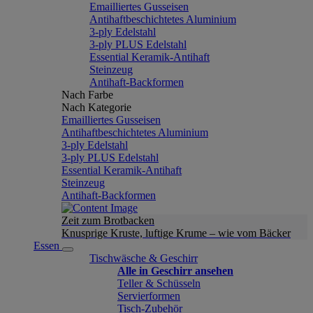
Emailliertes Gusseisen
Antihaftbeschichtetes Aluminium
3-ply Edelstahl
3-ply PLUS Edelstahl
Essential Keramik-Antihaft
Steinzeug
Antihaft-Backformen
Nach Farbe
Nach Kategorie
Emailliertes Gusseisen
Antihaftbeschichtetes Aluminium
3-ply Edelstahl
3-ply PLUS Edelstahl
Essential Keramik-Antihaft
Steinzeug
Antihaft-Backformen
Zeit zum Brotbacken
Knusprige Kruste, luftige Krume – wie vom Bäcker
Essen
Tischwäsche & Geschirr
Alle in Geschirr ansehen
Teller & Schüsseln
Servierformen
Tisch-Zubehör