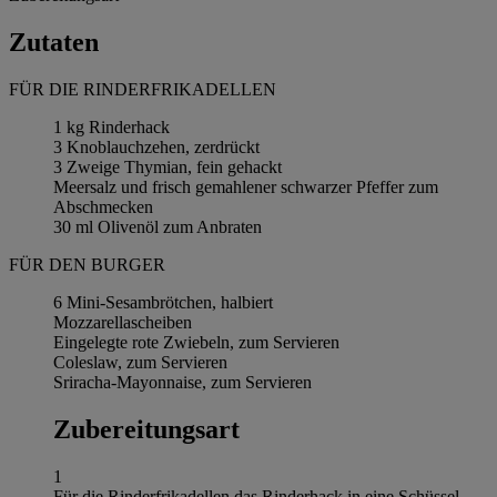
Zutaten
FÜR DIE RINDERFRIKADELLEN
1 kg Rinderhack
3 Knoblauchzehen, zerdrückt
3 Zweige Thymian, fein gehackt
Meersalz und frisch gemahlener schwarzer Pfeffer zum
Abschmecken
30 ml Olivenöl zum Anbraten
FÜR DEN BURGER
6 Mini-Sesambrötchen, halbiert
Mozzarellascheiben
Eingelegte rote Zwiebeln, zum Servieren
Coleslaw, zum Servieren
Sriracha-Mayonnaise, zum Servieren
Zubereitungsart
1
Für die Rinderfrikadellen das Rinderhack in eine Schüssel