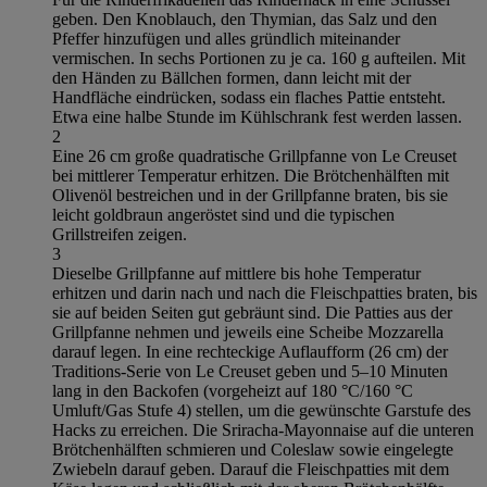
geben. Den Knoblauch, den Thymian, das Salz und den
Pfeffer hinzufügen und alles gründlich miteinander
vermischen. In sechs Portionen zu je ca. 160 g aufteilen. Mit
den Händen zu Bällchen formen, dann leicht mit der
Handfläche eindrücken, sodass ein flaches Pattie entsteht.
Etwa eine halbe Stunde im Kühlschrank fest werden lassen.
2
Eine 26 cm große quadratische Grillpfanne von Le Creuset
bei mittlerer Temperatur erhitzen. Die Brötchenhälften mit
Olivenöl bestreichen und in der Grillpfanne braten, bis sie
leicht goldbraun angeröstet sind und die typischen
Grillstreifen zeigen.
3
Dieselbe Grillpfanne auf mittlere bis hohe Temperatur
erhitzen und darin nach und nach die Fleischpatties braten, bis
sie auf beiden Seiten gut gebräunt sind. Die Patties aus der
Grillpfanne nehmen und jeweils eine Scheibe Mozzarella
darauf legen. In eine rechteckige Auflaufform (26 cm) der
Traditions-Serie von Le Creuset geben und 5–10 Minuten
lang in den Backofen (vorgeheizt auf 180 °C/160 °C
Umluft/Gas Stufe 4) stellen, um die gewünschte Garstufe des
Hacks zu erreichen. Die Sriracha-Mayonnaise auf die unteren
Brötchenhälften schmieren und Coleslaw sowie eingelegte
Zwiebeln darauf geben. Darauf die Fleischpatties mit dem