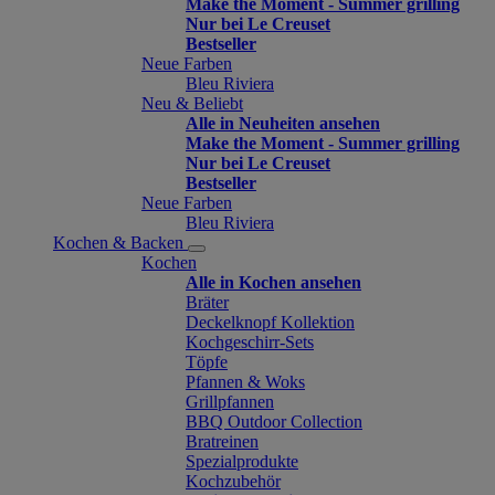
Make the Moment - Summer grilling
Nur bei Le Creuset
Bestseller
Neue Farben
Bleu Riviera
Neu & Beliebt
Alle in Neuheiten ansehen
Make the Moment - Summer grilling
Nur bei Le Creuset
Bestseller
Neue Farben
Bleu Riviera
Kochen & Backen
Kochen
Alle in Kochen ansehen
Bräter
Deckelknopf Kollektion
Kochgeschirr-Sets
Töpfe
Pfannen & Woks
Grillpfannen
BBQ Outdoor Collection
Bratreinen
Spezialprodukte
Kochzubehör