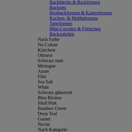
Backbleche & Backformen
Backsets
Brotbackformen & Kastenformen
Kuchen- & Muffinformen
Tarteformen
Mini-Cocottes & Förmchen
Backzubehör
Nach Farbe
No Colour
Kirschrot
Ofenrot
Schwarz matt
Meringue
Azure
Flint
Sea Salt
White
Schwarz glänzend
Bleu Riviera
Shell Pink
Bamboo Green
Deep Teal
Garnet
Nectar
Nach Kategorie