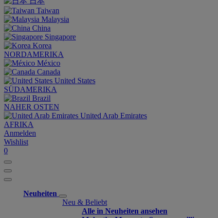
日本
Taiwan
Malaysia
China
Singapore
Korea
NORDAMERIKA
México
Canada
United States
SÜDAMERIKA
Brazil
NAHER OSTEN
United Arab Emirates
AFRIKA
Anmelden
Wishlist
0
Neuheiten
Neu & Beliebt
Alle in Neuheiten ansehen