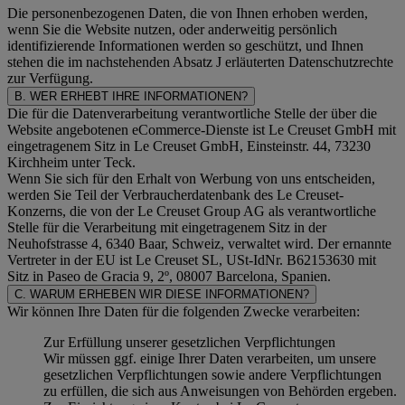
Die personenbezogenen Daten, die von Ihnen erhoben werden,
wenn Sie die Website nutzen, oder anderweitig persönlich
identifizierende Informationen werden so geschützt, und Ihnen
stehen die im nachstehenden
Absatz J
erläuterten Datenschutzrechte
zur Verfügung.
B. WER ERHEBT IHRE INFORMATIONEN?
Die für die Datenverarbeitung verantwortliche Stelle der über die
Website angebotenen eCommerce-Dienste ist Le Creuset GmbH mit
eingetragenem Sitz in Le Creuset GmbH, Einsteinstr. 44, 73230
Kirchheim unter Teck.
Wenn Sie sich für den Erhalt von Werbung von uns entscheiden,
werden Sie Teil der Verbraucherdatenbank des Le Creuset-
Konzerns, die von der Le Creuset Group AG als verantwortliche
Stelle für die Verarbeitung mit eingetragenem Sitz in der
Neuhofstrasse 4, 6340 Baar, Schweiz, verwaltet wird. Der ernannte
Vertreter in der EU ist Le Creuset SL, USt-IdNr. B62153630 mit
Sitz in Paseo de Gracia 9, 2º, 08007 Barcelona, Spanien.
C. WARUM ERHEBEN WIR DIESE INFORMATIONEN?
Wir können Ihre Daten für die folgenden Zwecke verarbeiten:
Zur Erfüllung unserer gesetzlichen Verpflichtungen
Wir müssen ggf. einige Ihrer Daten verarbeiten, um unsere
gesetzlichen Verpflichtungen sowie andere Verpflichtungen
zu erfüllen, die sich aus Anweisungen von Behörden ergeben.