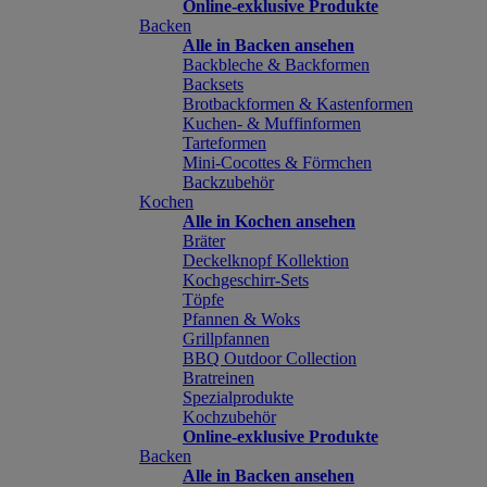
Online-exklusive Produkte
Backen
Alle in Backen ansehen
Backbleche & Backformen
Backsets
Brotbackformen & Kastenformen
Kuchen- & Muffinformen
Tarteformen
Mini-Cocottes & Förmchen
Backzubehör
Kochen
Alle in Kochen ansehen
Bräter
Deckelknopf Kollektion
Kochgeschirr-Sets
Töpfe
Pfannen & Woks
Grillpfannen
BBQ Outdoor Collection
Bratreinen
Spezialprodukte
Kochzubehör
Online-exklusive Produkte
Backen
Alle in Backen ansehen