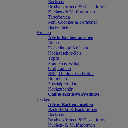
Backsets
Brotbackformen & Kastenformen
Kuchen- & Muffinformen
Tarteformen
Mini-Cocottes & Förmchen
Backzubehör
Kochen
Alle in Kochen ansehen
Bräter
Deckelknopf Kollektion
Kochgeschirr-Sets
Töpfe
Pfannen & Woks
Grillpfannen
BBQ Outdoor Collection
Bratreinen
Spezialprodukte
Kochzubehör
Online-exklusive Produkte
Backen
Alle in Backen ansehen
Backbleche & Backformen
Backsets
Brotbackformen & Kastenformen
Kuchen- & Muffinformen