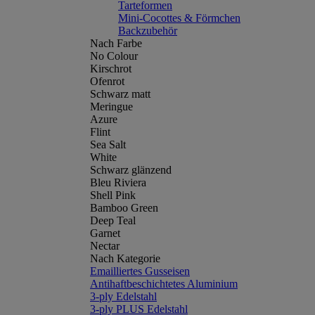
Tarteformen
Mini-Cocottes & Förmchen
Backzubehör
Nach Farbe
No Colour
Kirschrot
Ofenrot
Schwarz matt
Meringue
Azure
Flint
Sea Salt
White
Schwarz glänzend
Bleu Riviera
Shell Pink
Bamboo Green
Deep Teal
Garnet
Nectar
Nach Kategorie
Emailliertes Gusseisen
Antihaftbeschichtetes Aluminium
3-ply Edelstahl
3-ply PLUS Edelstahl