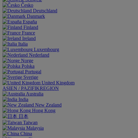
Česko
Deutschland
Danmark
España
Finland
France
Ireland
Italia
Luxembourg
Nederland
Norge
Polska
Portugal
Sverige
United Kingdom
ASIEN / PAZIFIKREGION
Australia
India
New Zealand
Hong Kong
日本
Taiwan
Malaysia
China