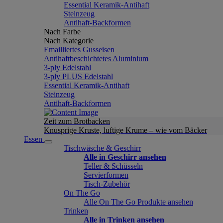
Essential Keramik-Antihaft
Steinzeug
Antihaft-Backformen
Nach Farbe
Nach Kategorie
Emailliertes Gusseisen
Antihaftbeschichtetes Aluminium
3-ply Edelstahl
3-ply PLUS Edelstahl
Essential Keramik-Antihaft
Steinzeug
Antihaft-Backformen
Zeit zum Brotbacken
Knusprige Kruste, luftige Krume – wie vom Bäcker
Essen
Tischwäsche & Geschirr
Alle in Geschirr ansehen
Teller & Schüsseln
Servierformen
Tisch-Zubehör
On The Go
Alle On The Go Produkte ansehen
Trinken
Alle in Trinken ansehen