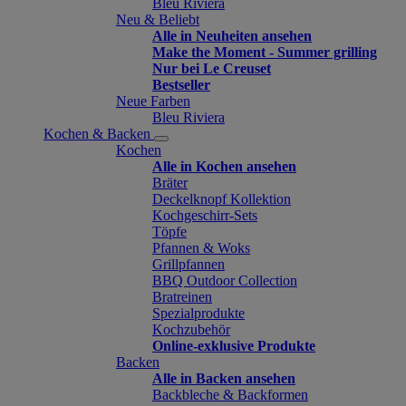
Bleu Riviera
Neu & Beliebt
Alle in Neuheiten ansehen
Make the Moment - Summer grilling
Nur bei Le Creuset
Bestseller
Neue Farben
Bleu Riviera
Kochen & Backen
Kochen
Alle in Kochen ansehen
Bräter
Deckelknopf Kollektion
Kochgeschirr-Sets
Töpfe
Pfannen & Woks
Grillpfannen
BBQ Outdoor Collection
Bratreinen
Spezialprodukte
Kochzubehör
Online-exklusive Produkte
Backen
Alle in Backen ansehen
Backbleche & Backformen