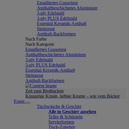
Emailliertes Gusseisen
Antihaftbeschichtetes Aluminium
3-ply Edelstahl
3-ply PLUS Edelstahl
Essential Keramik-Antihaft
Steinzeug
Antihaft-Backformen
Nach Farbe
Nach Kategorie
Emailliertes Gusseisen
Antihaftbeschichtetes Aluminium
3-ply Edelstahl
3-ply PLUS Edelstahl
Essential Keramik-Antihaft
Steinzeug
Antihaft-Backformen
Zeit zum Brotbacken
Knusprige Kruste, luftige Krume – wie vom Bäcker
Essen
Tischwäsche & Geschirr
Alle in Geschirr ansehen
Teller & Schüsseln
Servierformen
Tisch-Zubehör