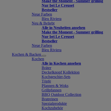
Make the Moment - Summer grilling
Nur bei Le Creuset
Bestseller
Neue Farben
Bleu Riviera
Neu & Beliebt
Alle in Neuheiten ansehen
Make the Moment - Summer grilling
Nur bei Le Creuset
Bestseller
Neue Farben
Bleu Riviera
Kochen & Backen
Kochen
Alle in Kochen ansehen
Bräter
Deckelknopf Kollektion
Kochgeschirr-Sets
Töpfe
Pfannen & Woks
Grillpfannen
BBQ Outdoor Collection
Bratreinen
Spezialprodukte
Kochzubehör