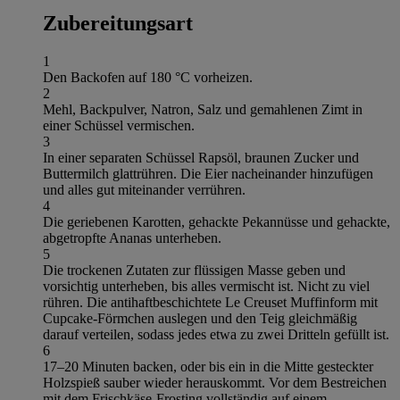
Zubereitungsart
1
Den Backofen auf 180 °C vorheizen.
2
Mehl, Backpulver, Natron, Salz und gemahlenen Zimt in
einer Schüssel vermischen.
3
In einer separaten Schüssel Rapsöl, braunen Zucker und
Buttermilch glattrühren. Die Eier nacheinander hinzufügen
und alles gut miteinander verrühren.
4
Die geriebenen Karotten, gehackte Pekannüsse und gehackte,
abgetropfte Ananas unterheben.
5
Die trockenen Zutaten zur flüssigen Masse geben und
vorsichtig unterheben, bis alles vermischt ist. Nicht zu viel
rühren. Die antihaftbeschichtete Le Creuset Muffinform mit
Cupcake-Förmchen auslegen und den Teig gleichmäßig
darauf verteilen, sodass jedes etwa zu zwei Dritteln gefüllt ist.
6
17–20 Minuten backen, oder bis ein in die Mitte gesteckter
Holzspieß sauber wieder herauskommt. Vor dem Bestreichen
mit dem Frischkäse-Frosting vollständig auf einem