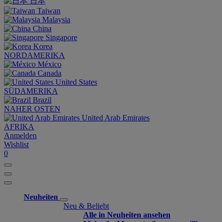
日本
Taiwan
Malaysia
China
Singapore
Korea
NORDAMERIKA
México
Canada
United States
SÜDAMERIKA
Brazil
NAHER OSTEN
United Arab Emirates
AFRIKA
Anmelden
Wishlist
0
Neuheiten
Neu & Beliebt
Alle in Neuheiten ansehen