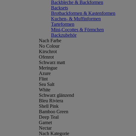
Backbleche & Backformen
Backsets
Brotbackformen & Kastenformen
Kuchen- & Muffinformen
Tarteformen
Mini-Cocottes & Förmchen
Backzubehör
Nach Farbe
No Colour
Kirschrot
Ofenrot
Schwarz matt
Meringue
Azure
Flint
Sea Salt
White
Schwarz glänzend
Bleu Riviera
Shell Pink
Bamboo Green
Deep Teal
Garnet
Nectar
Nach Kategorie