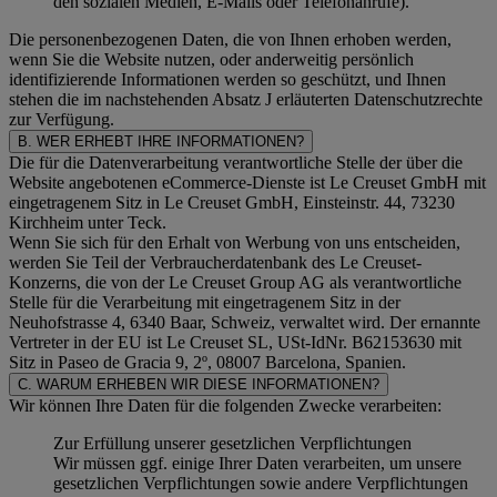
den sozialen Medien, E-Mails oder Telefonanrufe).
Die personenbezogenen Daten, die von Ihnen erhoben werden,
wenn Sie die Website nutzen, oder anderweitig persönlich
identifizierende Informationen werden so geschützt, und Ihnen
stehen die im nachstehenden
Absatz J
erläuterten Datenschutzrechte
zur Verfügung.
B. WER ERHEBT IHRE INFORMATIONEN?
Die für die Datenverarbeitung verantwortliche Stelle der über die
Website angebotenen eCommerce-Dienste ist Le Creuset GmbH mit
eingetragenem Sitz in Le Creuset GmbH, Einsteinstr. 44, 73230
Kirchheim unter Teck.
Wenn Sie sich für den Erhalt von Werbung von uns entscheiden,
werden Sie Teil der Verbraucherdatenbank des Le Creuset-
Konzerns, die von der Le Creuset Group AG als verantwortliche
Stelle für die Verarbeitung mit eingetragenem Sitz in der
Neuhofstrasse 4, 6340 Baar, Schweiz, verwaltet wird. Der ernannte
Vertreter in der EU ist Le Creuset SL, USt-IdNr. B62153630 mit
Sitz in Paseo de Gracia 9, 2º, 08007 Barcelona, Spanien.
C. WARUM ERHEBEN WIR DIESE INFORMATIONEN?
Wir können Ihre Daten für die folgenden Zwecke verarbeiten:
Zur Erfüllung unserer gesetzlichen Verpflichtungen
Wir müssen ggf. einige Ihrer Daten verarbeiten, um unsere
gesetzlichen Verpflichtungen sowie andere Verpflichtungen