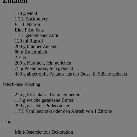
Zutaten
170 g Mehl
1 TL Backpulver
½ TL Natron
Eine Prise Salz
1 TL gemahlener Zimt
120 ml Rapsöl
200 g brauner Zucker
80 g Buttermilch
2 Eier
200 g Karotten, fein gerieben
75 g Pekannüsse, fein gehackt
440 g abgetropfte Ananas aus der Dose, in Stücke gehackt
Frischkäse-Frosting:
225 g Frischkäse, Raumtemperatur
115 g weiche gesalzene Butter
390 g gesiebter Puderzucker
1 TL Vanilleextrakt oder den Abrieb von 1 Zitrone
Tipp:
Mini-Ostereier zur Dekoration