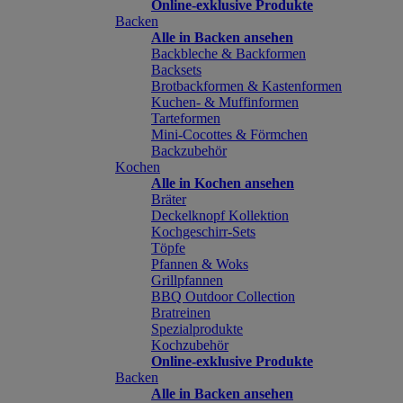
Online-exklusive Produkte
Backen
Alle in Backen ansehen
Backbleche & Backformen
Backsets
Brotbackformen & Kastenformen
Kuchen- & Muffinformen
Tarteformen
Mini-Cocottes & Förmchen
Backzubehör
Kochen
Alle in Kochen ansehen
Bräter
Deckelknopf Kollektion
Kochgeschirr-Sets
Töpfe
Pfannen & Woks
Grillpfannen
BBQ Outdoor Collection
Bratreinen
Spezialprodukte
Kochzubehör
Online-exklusive Produkte
Backen
Alle in Backen ansehen