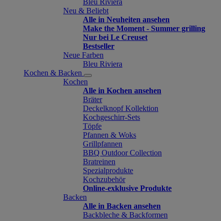
Bleu Riviera
Neu & Beliebt
Alle in Neuheiten ansehen
Make the Moment - Summer grilling
Nur bei Le Creuset
Bestseller
Neue Farben
Bleu Riviera
Kochen & Backen
Kochen
Alle in Kochen ansehen
Bräter
Deckelknopf Kollektion
Kochgeschirr-Sets
Töpfe
Pfannen & Woks
Grillpfannen
BBQ Outdoor Collection
Bratreinen
Spezialprodukte
Kochzubehör
Online-exklusive Produkte
Backen
Alle in Backen ansehen
Backbleche & Backformen