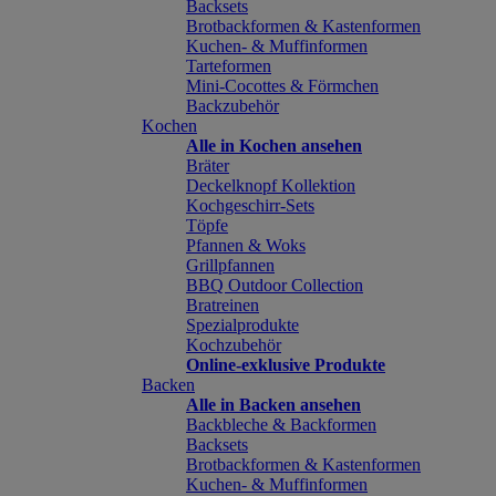
Backsets
Brotbackformen & Kastenformen
Kuchen- & Muffinformen
Tarteformen
Mini-Cocottes & Förmchen
Backzubehör
Kochen
Alle in Kochen ansehen
Bräter
Deckelknopf Kollektion
Kochgeschirr-Sets
Töpfe
Pfannen & Woks
Grillpfannen
BBQ Outdoor Collection
Bratreinen
Spezialprodukte
Kochzubehör
Online-exklusive Produkte
Backen
Alle in Backen ansehen
Backbleche & Backformen
Backsets
Brotbackformen & Kastenformen
Kuchen- & Muffinformen