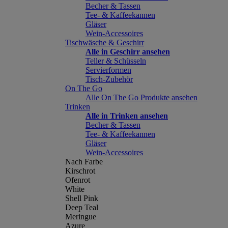
Becher & Tassen
Tee- & Kaffeekannen
Gläser
Wein-Accessoires
Tischwäsche & Geschirr
Alle in Geschirr ansehen
Teller & Schüsseln
Servierformen
Tisch-Zubehör
On The Go
Alle On The Go Produkte ansehen
Trinken
Alle in Trinken ansehen
Becher & Tassen
Tee- & Kaffeekannen
Gläser
Wein-Accessoires
Nach Farbe
Kirschrot
Ofenrot
White
Shell Pink
Deep Teal
Meringue
Azure