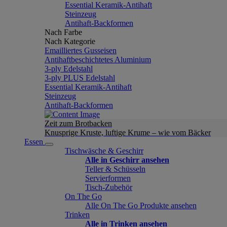
Essential Keramik-Antihaft
Steinzeug
Antihaft-Backformen
Nach Farbe
Nach Kategorie
Emailliertes Gusseisen
Antihaftbeschichtetes Aluminium
3-ply Edelstahl
3-ply PLUS Edelstahl
Essential Keramik-Antihaft
Steinzeug
Antihaft-Backformen
Zeit zum Brotbacken
Knusprige Kruste, luftige Krume – wie vom Bäcker
Essen
Tischwäsche & Geschirr
Alle in Geschirr ansehen
Teller & Schüsseln
Servierformen
Tisch-Zubehör
On The Go
Alle On The Go Produkte ansehen
Trinken
Alle in Trinken ansehen