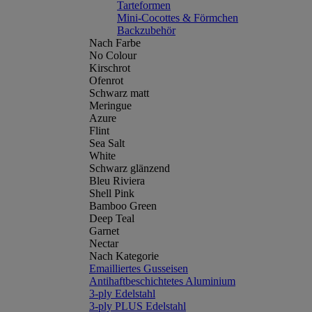
Tarteformen
Mini-Cocottes & Förmchen
Backzubehör
Nach Farbe
No Colour
Kirschrot
Ofenrot
Schwarz matt
Meringue
Azure
Flint
Sea Salt
White
Schwarz glänzend
Bleu Riviera
Shell Pink
Bamboo Green
Deep Teal
Garnet
Nectar
Nach Kategorie
Emailliertes Gusseisen
Antihaftbeschichtetes Aluminium
3-ply Edelstahl
3-ply PLUS Edelstahl