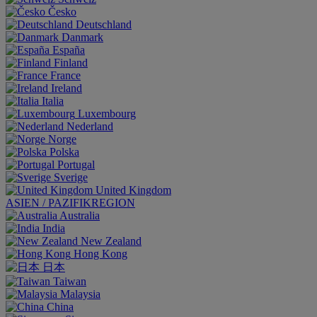
Česko
Deutschland
Danmark
España
Finland
France
Ireland
Italia
Luxembourg
Nederland
Norge
Polska
Portugal
Sverige
United Kingdom
ASIEN / PAZIFIKREGION
Australia
India
New Zealand
Hong Kong
日本
Taiwan
Malaysia
China