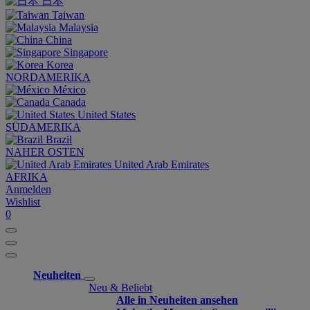
日本
Taiwan
Malaysia
China
Singapore
Korea
NORDAMERIKA
México
Canada
United States
SÜDAMERIKA
Brazil
NAHER OSTEN
United Arab Emirates
AFRIKA
Anmelden
Wishlist
0
Neuheiten
Neu & Beliebt
Alle in Neuheiten ansehen