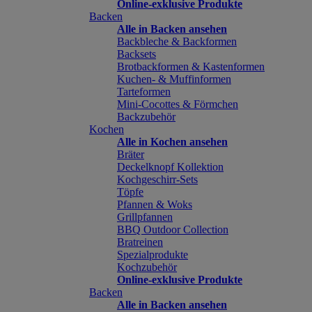
Online-exklusive Produkte
Backen
Alle in Backen ansehen
Backbleche & Backformen
Backsets
Brotbackformen & Kastenformen
Kuchen- & Muffinformen
Tarteformen
Mini-Cocottes & Förmchen
Backzubehör
Kochen
Alle in Kochen ansehen
Bräter
Deckelknopf Kollektion
Kochgeschirr-Sets
Töpfe
Pfannen & Woks
Grillpfannen
BBQ Outdoor Collection
Bratreinen
Spezialprodukte
Kochzubehör
Online-exklusive Produkte
Backen
Alle in Backen ansehen