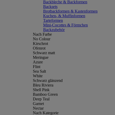
Backbleche & Backformen
Backsets
Brotbackformen & Kastenformen
Kuchen- & Muffinformen
Tarteformen
Mini-Cocottes & Förmchen
Backzubehör
Nach Farbe
No Colour
Kirschrot
Ofenrot
Schwarz matt
Meringue
Azure
Flint
Sea Salt
White
Schwarz glänzend
Bleu Riviera
Shell Pink
Bamboo Green
Deep Teal
Garnet
Nectar
Nach Kategorie