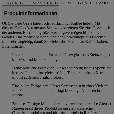
11.45 CM
17.35 CM
22.15 CM
17.95 CM
11.35 CM
1 L
1.22 KG
Produktinformationen
Ob Sie viele Gäste haben oder einfach nur Kaffee lieben: Mit
diesem Kaffee-Bereiter aus Steinzeug servieren Sie eine Tasse nach
der anderen. Er hat ein großes Fassungsvermögen für extra viel
Genuss. Das robuste Material und der Deckelknopf aus Edelstahl
sind sehr langlebig, damit Sie viele Jahre Freude an Kaffee haben.
Eigenschaften:
Immer in einem guten Zustand: Unser glasiertes Steinzeug ist
kratzfest und leicht zu reinigen.
Handwerkliche Perfektion: Unser Steinzeug ist aus Spezialton
hergestellt, hält eine gleichmäßige Temperatur beim Kochen
und ist außergewöhnlich robust.
Eine bunte Farbpalette: Unser Sortiment ist in einer Vielzahl
von Farben erhältlich und bringt lebendige Nuancen in Ihre
Küche.
Zeitloses Design: Mit den drei unverwechselbaren Le Creuset
Ringen passt dieses Produkt zu unseren klassischen
Gusseisenprodukten und fügt sich perfekt in Ihre bestehende