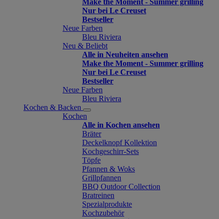
Make the Moment - Summer grilling
Nur bei Le Creuset
Bestseller
Neue Farben
Bleu Riviera
Neu & Beliebt
Alle in Neuheiten ansehen
Make the Moment - Summer grilling
Nur bei Le Creuset
Bestseller
Neue Farben
Bleu Riviera
Kochen & Backen
Kochen
Alle in Kochen ansehen
Bräter
Deckelknopf Kollektion
Kochgeschirr-Sets
Töpfe
Pfannen & Woks
Grillpfannen
BBQ Outdoor Collection
Bratreinen
Spezialprodukte
Kochzubehör