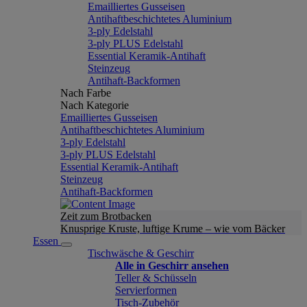
Emailliertes Gusseisen
Antihaftbeschichtetes Aluminium
3-ply Edelstahl
3-ply PLUS Edelstahl
Essential Keramik-Antihaft
Steinzeug
Antihaft-Backformen
Nach Farbe
Nach Kategorie
Emailliertes Gusseisen
Antihaftbeschichtetes Aluminium
3-ply Edelstahl
3-ply PLUS Edelstahl
Essential Keramik-Antihaft
Steinzeug
Antihaft-Backformen
Zeit zum Brotbacken
Knusprige Kruste, luftige Krume – wie vom Bäcker
Essen
Tischwäsche & Geschirr
Alle in Geschirr ansehen
Teller & Schüsseln
Servierformen
Tisch-Zubehör