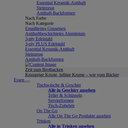
Essential Keramik-Antihaft
Steinzeug
Antihaft-Backformen
Nach Farbe
Nach Kategorie
Emailliertes Gusseisen
Antihaftbeschichtetes Aluminium
3-ply Edelstahl
3-ply PLUS Edelstahl
Essential Keramik-Antihaft
Steinzeug
Antihaft-Backformen
Zeit zum Brotbacken
Knusprige Kruste, luftige Krume – wie vom Bäcker
Essen
Tischwäsche & Geschirr
Alle in Geschirr ansehen
Teller & Schüsseln
Servierformen
Tisch-Zubehör
On The Go
Alle On The Go Produkte ansehen
Trinken
Alle in Trinken ansehen