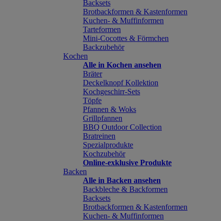
Backsets
Brotbackformen & Kastenformen
Kuchen- & Muffinformen
Tarteformen
Mini-Cocottes & Förmchen
Backzubehör
Kochen
Alle in Kochen ansehen
Bräter
Deckelknopf Kollektion
Kochgeschirr-Sets
Töpfe
Pfannen & Woks
Grillpfannen
BBQ Outdoor Collection
Bratreinen
Spezialprodukte
Kochzubehör
Online-exklusive Produkte
Backen
Alle in Backen ansehen
Backbleche & Backformen
Backsets
Brotbackformen & Kastenformen
Kuchen- & Muffinformen