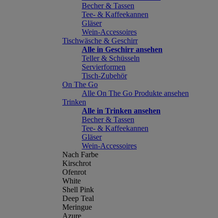
Becher & Tassen
Tee- & Kaffeekannen
Gläser
Wein-Accessoires
Tischwäsche & Geschirr
Alle in Geschirr ansehen
Teller & Schüsseln
Servierformen
Tisch-Zubehör
On The Go
Alle On The Go Produkte ansehen
Trinken
Alle in Trinken ansehen
Becher & Tassen
Tee- & Kaffeekannen
Gläser
Wein-Accessoires
Nach Farbe
Kirschrot
Ofenrot
White
Shell Pink
Deep Teal
Meringue
Azure