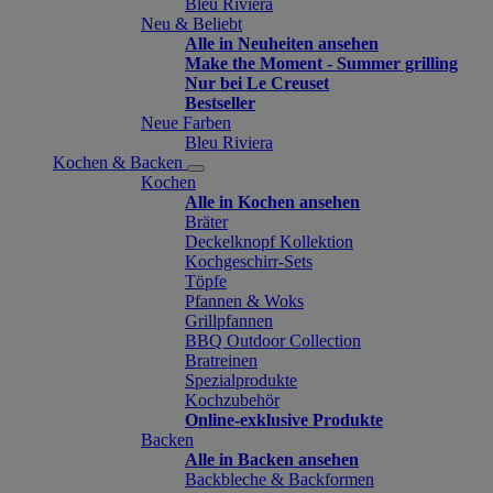
Bleu Riviera
Neu & Beliebt
Alle in Neuheiten ansehen
Make the Moment - Summer grilling
Nur bei Le Creuset
Bestseller
Neue Farben
Bleu Riviera
Kochen & Backen
Kochen
Alle in Kochen ansehen
Bräter
Deckelknopf Kollektion
Kochgeschirr-Sets
Töpfe
Pfannen & Woks
Grillpfannen
BBQ Outdoor Collection
Bratreinen
Spezialprodukte
Kochzubehör
Online-exklusive Produkte
Backen
Alle in Backen ansehen
Backbleche & Backformen