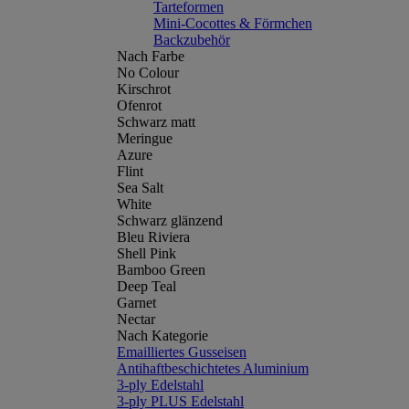
Tarteformen
Mini-Cocottes & Förmchen
Backzubehör
Nach Farbe
No Colour
Kirschrot
Ofenrot
Schwarz matt
Meringue
Azure
Flint
Sea Salt
White
Schwarz glänzend
Bleu Riviera
Shell Pink
Bamboo Green
Deep Teal
Garnet
Nectar
Nach Kategorie
Emailliertes Gusseisen
Antihaftbeschichtetes Aluminium
3-ply Edelstahl
3-ply PLUS Edelstahl