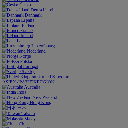
Česko
Deutschland
Danmark
España
Finland
France
Ireland
Italia
Luxembourg
Nederland
Norge
Polska
Portugal
Sverige
United Kingdom
ASIEN / PAZIFIKREGION
Australia
India
New Zealand
Hong Kong
日本
Taiwan
Malaysia
China