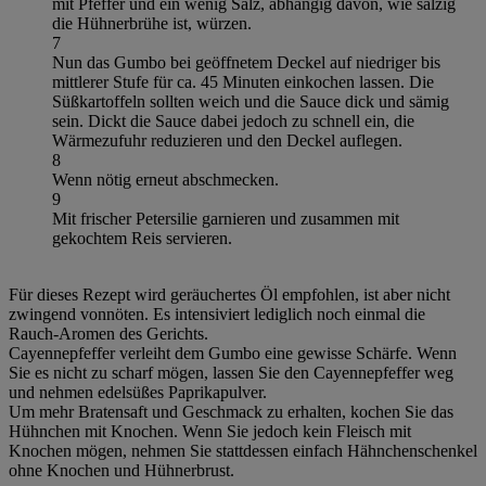
mit Pfeffer und ein wenig Salz, abhängig davon, wie salzig
die Hühnerbrühe ist, würzen.
7
Nun das Gumbo bei geöffnetem Deckel auf niedriger bis
mittlerer Stufe für ca. 45 Minuten einkochen lassen. Die
Süßkartoffeln sollten weich und die Sauce dick und sämig
sein. Dickt die Sauce dabei jedoch zu schnell ein, die
Wärmezufuhr reduzieren und den Deckel auflegen.
8
Wenn nötig erneut abschmecken.
9
Mit frischer Petersilie garnieren und zusammen mit
gekochtem Reis servieren.
Für dieses Rezept wird geräuchertes Öl empfohlen, ist aber nicht
zwingend vonnöten. Es intensiviert lediglich noch einmal die
Rauch-Aromen des Gerichts.
Cayennepfeffer verleiht dem Gumbo eine gewisse Schärfe. Wenn
Sie es nicht zu scharf mögen, lassen Sie den Cayennepfeffer weg
und nehmen edelsüßes Paprikapulver.
Um mehr Bratensaft und Geschmack zu erhalten, kochen Sie das
Hühnchen mit Knochen. Wenn Sie jedoch kein Fleisch mit
Knochen mögen, nehmen Sie stattdessen einfach Hähnchenschenkel
ohne Knochen und Hühnerbrust.