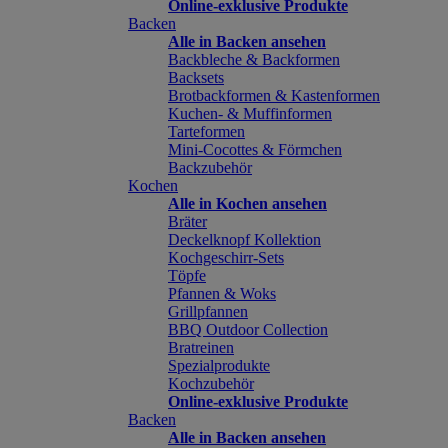
Online-exklusive Produkte
Backen
Alle in Backen ansehen
Backbleche & Backformen
Backsets
Brotbackformen & Kastenformen
Kuchen- & Muffinformen
Tarteformen
Mini-Cocottes & Förmchen
Backzubehör
Kochen
Alle in Kochen ansehen
Bräter
Deckelknopf Kollektion
Kochgeschirr-Sets
Töpfe
Pfannen & Woks
Grillpfannen
BBQ Outdoor Collection
Bratreinen
Spezialprodukte
Kochzubehör
Online-exklusive Produkte
Backen
Alle in Backen ansehen