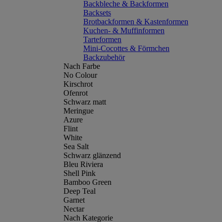
Backbleche & Backformen
Backsets
Brotbackformen & Kastenformen
Kuchen- & Muffinformen
Tarteformen
Mini-Cocottes & Förmchen
Backzubehör
Nach Farbe
No Colour
Kirschrot
Ofenrot
Schwarz matt
Meringue
Azure
Flint
White
Sea Salt
Schwarz glänzend
Bleu Riviera
Shell Pink
Bamboo Green
Deep Teal
Garnet
Nectar
Nach Kategorie