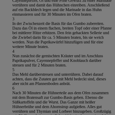
Cayennepfeffer, Öl und eine Prise Gewürz zu einer Marinade
verrühren und damit das Hühnchen einreiben. Anschließend
auf ein Backblech legen und die Marinade in das Huhn
einmassieren und für 30 Minuten im Ofen braten.
3
In der Zwischenzeit die Basis für das Gumbo zubereiten.
Dazu das Öl in einem flachen, breiten Topf oder einer Pfanne
bei mittlerer Hitze erhitzen. Den fein gehackten Sellerie und
die Zwiebel darin für ca. 5 Minuten braten, bis sie weich
werden. Nun die Paprikawürfel hinzufügen und für eine
weitere Minute braten.
4
Nun zunächst die gemischten Kräuter und im Anschluss
Paprikapulver, Cayennepfeffer und Knoblauch darüber
streuen und für 2 Minuten braten.
5
Das Mehl darüberstreuen und unterrühren. Dabei darauf
achten, dass die Zutaten gut mit Mehl bedeckt sind, dieses
aber nicht am Pfannenboden anbrät.
6
Nach 30 Minuten die Hühnerteile aus dem Ofen zusammen
mit dem Bratensaft zur Gumbo-Basis geben. Ebenso die
Süßkartoffeln und die Wurst. Das Ganze mit heißer
Hühnerbrühe und dem Ahornsirup aufgießen. Alles gut
verrühren und Thymian und Lorbeer hinzugeben. Großzügig