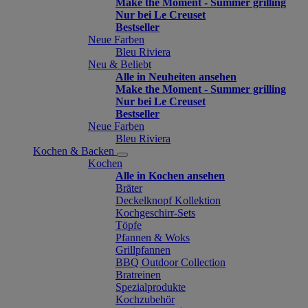
Make the Moment - Summer grilling
Nur bei Le Creuset
Bestseller
Neue Farben
Bleu Riviera
Neu & Beliebt
Alle in Neuheiten ansehen
Make the Moment - Summer grilling
Nur bei Le Creuset
Bestseller
Neue Farben
Bleu Riviera
Kochen & Backen
Kochen
Alle in Kochen ansehen
Bräter
Deckelknopf Kollektion
Kochgeschirr-Sets
Töpfe
Pfannen & Woks
Grillpfannen
BBQ Outdoor Collection
Bratreinen
Spezialprodukte
Kochzubehör