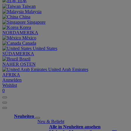
日本
Taiwan
Malaysia
China
Singapore
Korea
NORDAMERIKA
México
Canada
United States
SÜDAMERIKA
Brazil
NAHER OSTEN
United Arab Emirates
AFRIKA
Anmelden
Wishlist
0
Neuheiten
Neu & Beliebt
Alle in Neuheiten ansehen