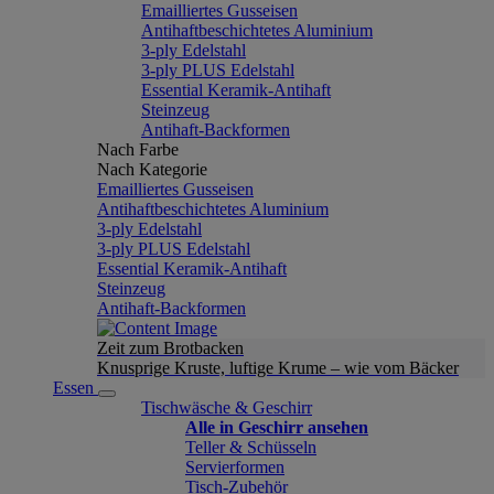
Emailliertes Gusseisen
Antihaftbeschichtetes Aluminium
3-ply Edelstahl
3-ply PLUS Edelstahl
Essential Keramik-Antihaft
Steinzeug
Antihaft-Backformen
Nach Farbe
Nach Kategorie
Emailliertes Gusseisen
Antihaftbeschichtetes Aluminium
3-ply Edelstahl
3-ply PLUS Edelstahl
Essential Keramik-Antihaft
Steinzeug
Antihaft-Backformen
Zeit zum Brotbacken
Knusprige Kruste, luftige Krume – wie vom Bäcker
Essen
Tischwäsche & Geschirr
Alle in Geschirr ansehen
Teller & Schüsseln
Servierformen
Tisch-Zubehör