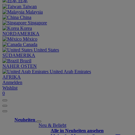
日本
Taiwan
Malaysia
China
Singapore
Korea
NORDAMERIKA
México
Canada
United States
SÜDAMERIKA
Brazil
NAHER OSTEN
United Arab Emirates
AFRIKA
Anmelden
Wishlist
0
Neuheiten
Neu & Beliebt
Alle in Neuheiten ansehen