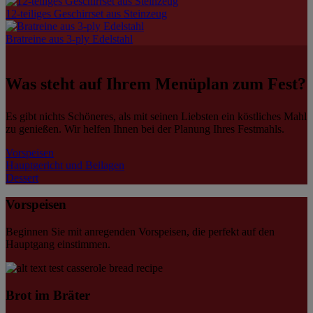
12-teiliges Geschirrset aus Steinzeug
Bratreine aus 3-ply Edelstahl
Was steht auf Ihrem Menüplan zum Fest?
Es gibt nichts Schöneres, als mit seinen Liebsten ein köstliches Mahl
zu genießen. Wir helfen Ihnen bei der Planung Ihres Festmahls.
Vorspeisen
Hauptgericht und Beilagen
Dessert
Vorspeisen
Beginnen Sie mit anregenden Vorspeisen, die perfekt auf den
Hauptgang einstimmen.
Brot im Bräter