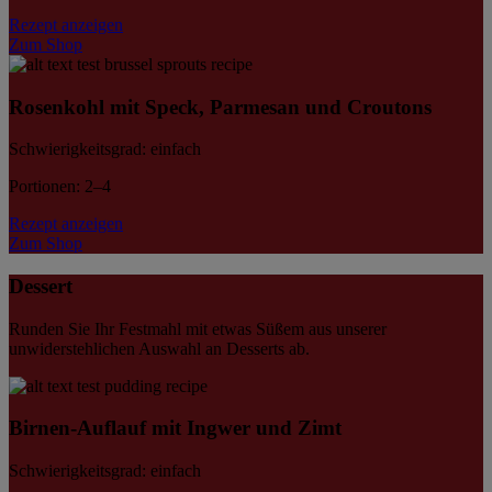
Rezept anzeigen
Zum Shop
Rosenkohl mit Speck, Parmesan und Croutons
Schwierigkeitsgrad: einfach
Portionen: 2–4
Rezept anzeigen
Zum Shop
Dessert
Runden Sie Ihr Festmahl mit etwas Süßem aus unserer
unwiderstehlichen Auswahl an Desserts ab.
Birnen-Auflauf mit Ingwer und Zimt
Schwierigkeitsgrad: einfach