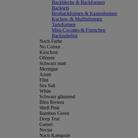
Backbleche & Backformen
Backsets
Brotbackformen & Kastenformen
Kuchen- & Muffinformen
Tarteformen
Mini-Cocottes & Förmchen
Backzubehör
Nach Farbe
No Colour
Kirschrot
Ofenrot
Schwarz matt
Meringue
Azure
Flint
Sea Salt
White
Schwarz glänzend
Bleu Riviera
Shell Pink
Bamboo Green
Deep Teal
Garnet
Nectar
Nach Kategorie