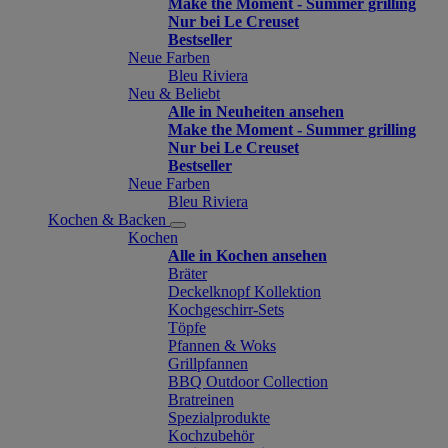
Make the Moment - Summer grilling
Nur bei Le Creuset
Bestseller
Neue Farben
Bleu Riviera
Neu & Beliebt
Alle in Neuheiten ansehen
Make the Moment - Summer grilling
Nur bei Le Creuset
Bestseller
Neue Farben
Bleu Riviera
Kochen & Backen
Kochen
Alle in Kochen ansehen
Bräter
Deckelknopf Kollektion
Kochgeschirr-Sets
Töpfe
Pfannen & Woks
Grillpfannen
BBQ Outdoor Collection
Bratreinen
Spezialprodukte
Kochzubehör