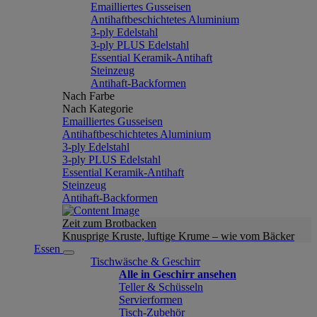
Emailliertes Gusseisen
Antihaftbeschichtetes Aluminium
3-ply Edelstahl
3-ply PLUS Edelstahl
Essential Keramik-Antihaft
Steinzeug
Antihaft-Backformen
Nach Farbe
Nach Kategorie
Emailliertes Gusseisen
Antihaftbeschichtetes Aluminium
3-ply Edelstahl
3-ply PLUS Edelstahl
Essential Keramik-Antihaft
Steinzeug
Antihaft-Backformen
Zeit zum Brotbacken
Knusprige Kruste, luftige Krume – wie vom Bäcker
Essen
Tischwäsche & Geschirr
Alle in Geschirr ansehen
Teller & Schüsseln
Servierformen
Tisch-Zubehör