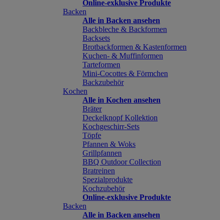
Online-exklusive Produkte
Backen
Alle in Backen ansehen
Backbleche & Backformen
Backsets
Brotbackformen & Kastenformen
Kuchen- & Muffinformen
Tarteformen
Mini-Cocottes & Förmchen
Backzubehör
Kochen
Alle in Kochen ansehen
Bräter
Deckelknopf Kollektion
Kochgeschirr-Sets
Töpfe
Pfannen & Woks
Grillpfannen
BBQ Outdoor Collection
Bratreinen
Spezialprodukte
Kochzubehör
Online-exklusive Produkte
Backen
Alle in Backen ansehen