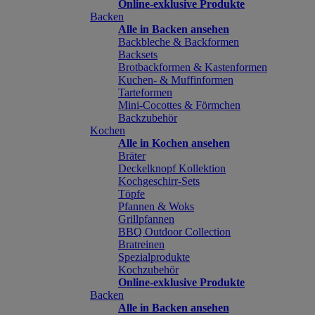
Online-exklusive Produkte
Backen
Alle in Backen ansehen
Backbleche & Backformen
Backsets
Brotbackformen & Kastenformen
Kuchen- & Muffinformen
Tarteformen
Mini-Cocottes & Förmchen
Backzubehör
Kochen
Alle in Kochen ansehen
Bräter
Deckelknopf Kollektion
Kochgeschirr-Sets
Töpfe
Pfannen & Woks
Grillpfannen
BBQ Outdoor Collection
Bratreinen
Spezialprodukte
Kochzubehör
Online-exklusive Produkte
Backen
Alle in Backen ansehen