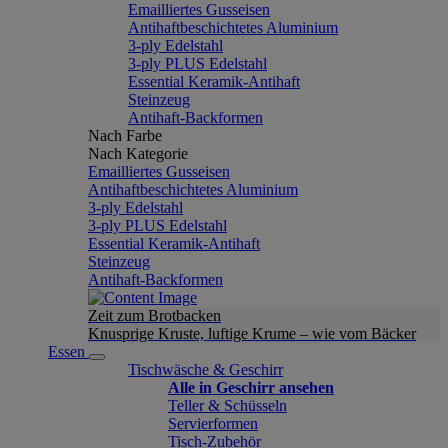
Emailliertes Gusseisen
Antihaftbeschichtetes Aluminium
3-ply Edelstahl
3-ply PLUS Edelstahl
Essential Keramik-Antihaft
Steinzeug
Antihaft-Backformen
Nach Farbe
Nach Kategorie
Emailliertes Gusseisen
Antihaftbeschichtetes Aluminium
3-ply Edelstahl
3-ply PLUS Edelstahl
Essential Keramik-Antihaft
Steinzeug
Antihaft-Backformen
Zeit zum Brotbacken
Knusprige Kruste, luftige Krume – wie vom Bäcker
Essen
Tischwäsche & Geschirr
Alle in Geschirr ansehen
Teller & Schüsseln
Servierformen
Tisch-Zubehör