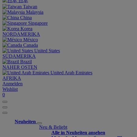
日本
Taiwan
Malaysia
China
Singapore
Korea
NORDAMERIKA
México
Canada
United States
SÜDAMERIKA
Brazil
NAHER OSTEN
United Arab Emirates
AFRIKA
Anmelden
Wishlist
0
Neuheiten
Neu & Beliebt
Alle in Neuheiten ansehen