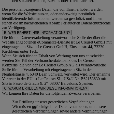
den sozialen Medien, E-Mails oder Telefonanrufe).
Die personenbezogenen Daten, die von Ihnen erhoben werden,
wenn Sie die Website nutzen, oder anderweitig persönlich
identifizierende Informationen werden so geschützt, und Ihnen
stehen die im nachstehenden
Absatz J
erläuterten Datenschutzrechte
zur Verfügung.
B. WER ERHEBT IHRE INFORMATIONEN?
Die für die Datenverarbeitung verantwortliche Stelle der über die
Website angebotenen eCommerce-Dienste ist Le Creuset GmbH mit
eingetragenem Sitz in Le Creuset GmbH, Einsteinstr. 44, 73230
Kirchheim unter Teck.
Wenn Sie sich für den Erhalt von Werbung von uns entscheiden,
werden Sie Teil der Verbraucherdatenbank des Le Creuset-
Konzerns, die von der Le Creuset Group AG als verantwortliche
Stelle für die Verarbeitung mit eingetragenem Sitz in der
Neuhofstrasse 4, 6340 Baar, Schweiz, verwaltet wird. Der ernannte
Vertreter in der EU ist Le Creuset SL, USt-IdNr. B62153630 mit
Sitz in Paseo de Gracia 9, 2º, 08007 Barcelona, Spanien.
C. WARUM ERHEBEN WIR DIESE INFORMATIONEN?
Wir können Ihre Daten für die folgenden Zwecke verarbeiten:
Zur Erfüllung unserer gesetzlichen Verpflichtungen
Wir müssen ggf. einige Ihrer Daten verarbeiten, um unsere
gesetzlichen Verpflichtungen sowie andere Verpflichtungen