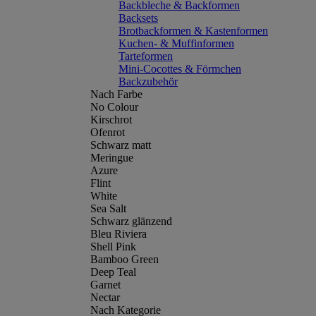
Backbleche & Backformen
Backsets
Brotbackformen & Kastenformen
Kuchen- & Muffinformen
Tarteformen
Mini-Cocottes & Förmchen
Backzubehör
Nach Farbe
No Colour
Kirschrot
Ofenrot
Schwarz matt
Meringue
Azure
Flint
White
Sea Salt
Schwarz glänzend
Bleu Riviera
Shell Pink
Bamboo Green
Deep Teal
Garnet
Nectar
Nach Kategorie