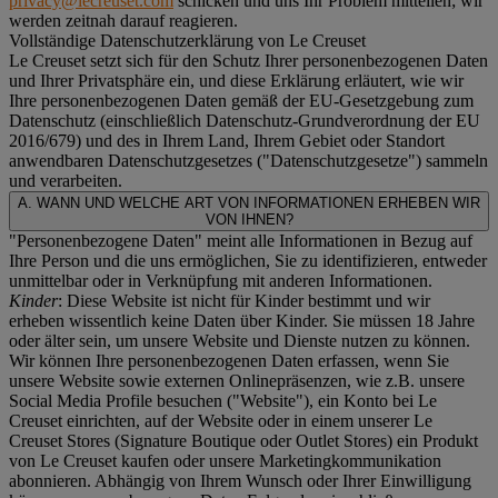
privacy@lecreuset.com
schicken und uns Ihr Problem mitteilen; wir
werden zeitnah darauf reagieren.
Vollständige Datenschutzerklärung von Le Creuset
Le Creuset setzt sich für den Schutz Ihrer personenbezogenen Daten
und Ihrer Privatsphäre ein, und diese Erklärung erläutert, wie wir
Ihre personenbezogenen Daten gemäß der EU-Gesetzgebung zum
Datenschutz (einschließlich Datenschutz-Grundverordnung der EU
2016/679) und des in Ihrem Land, Ihrem Gebiet oder Standort
anwendbaren Datenschutzgesetzes ("
Datenschutzgesetze
") sammeln
und verarbeiten.
A. WANN UND WELCHE ART VON INFORMATIONEN ERHEBEN WIR
VON IHNEN?
"Personenbezogene Daten" meint alle Informationen in Bezug auf
Ihre Person und die uns ermöglichen, Sie zu identifizieren, entweder
unmittelbar oder in Verknüpfung mit anderen Informationen.
Kinder
: Diese Website ist nicht für Kinder bestimmt und wir
erheben wissentlich keine Daten über Kinder. Sie müssen 18 Jahre
oder älter sein, um unsere Website und Dienste nutzen zu können.
Wir können Ihre personenbezogenen Daten erfassen, wenn Sie
unsere Website sowie externen Onlinepräsenzen, wie z.B. unsere
Social Media Profile besuchen ("
Website
"), ein Konto bei Le
Creuset einrichten, auf der Website oder in einem unserer Le
Creuset Stores (Signature Boutique oder Outlet Stores) ein Produkt
von Le Creuset kaufen oder unsere Marketingkommunikation
abonnieren. Abhängig von Ihrem Wunsch oder Ihrer Einwilligung