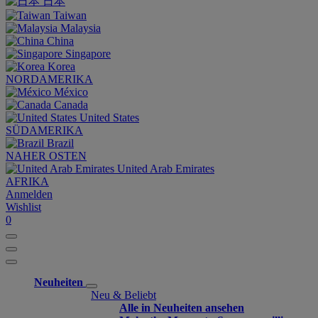
日本
Taiwan
Malaysia
China
Singapore
Korea
NORDAMERIKA
México
Canada
United States
SÜDAMERIKA
Brazil
NAHER OSTEN
United Arab Emirates
AFRIKA
Anmelden
Wishlist
0
Neuheiten
Neu & Beliebt
Alle in Neuheiten ansehen