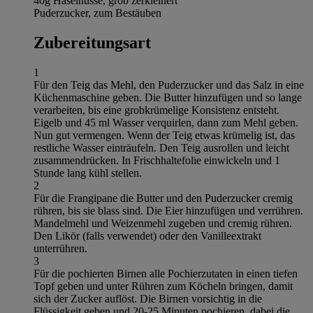
40g Haselnüsse, grob zerkleinert
Puderzucker, zum Bestäuben
Zubereitungsart
1
Für den Teig das Mehl, den Puderzucker und das Salz in eine
Küchenmaschine geben. Die Butter hinzufügen und so lange
verarbeiten, bis eine grobkrümelige Konsistenz entsteht.
Eigelb und 45 ml Wasser verquirlen, dann zum Mehl geben.
Nun gut vermengen. Wenn der Teig etwas krümelig ist, das
restliche Wasser einträufeln. Den Teig ausrollen und leicht
zusammendrücken. In Frischhaltefolie einwickeln und 1
Stunde lang kühl stellen.
2
Für die Frangipane die Butter und den Puderzucker cremig
rühren, bis sie blass sind. Die Eier hinzufügen und verrühren.
Mandelmehl und Weizenmehl zugeben und cremig rühren.
Den Likör (falls verwendet) oder den Vanilleextrakt
unterrühren.
3
Für die pochierten Birnen alle Pochierzutaten in einen tiefen
Topf geben und unter Rühren zum Köcheln bringen, damit
sich der Zucker auflöst. Die Birnen vorsichtig in die
Flüssigkeit geben und 20-25 Minuten pochieren, dabei die