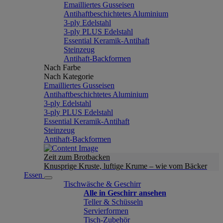
Emailliertes Gusseisen
Antihaftbeschichtetes Aluminium
3-ply Edelstahl
3-ply PLUS Edelstahl
Essential Keramik-Antihaft
Steinzeug
Antihaft-Backformen
Nach Farbe
Nach Kategorie
Emailliertes Gusseisen
Antihaftbeschichtetes Aluminium
3-ply Edelstahl
3-ply PLUS Edelstahl
Essential Keramik-Antihaft
Steinzeug
Antihaft-Backformen
Zeit zum Brotbacken
Knusprige Kruste, luftige Krume – wie vom Bäcker
Essen
Tischwäsche & Geschirr
Alle in Geschirr ansehen
Teller & Schüsseln
Servierformen
Tisch-Zubehör