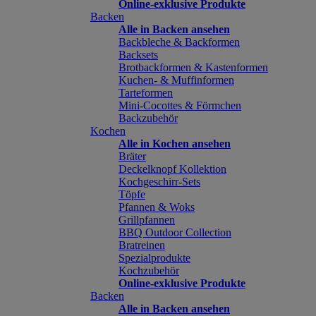
Online-exklusive Produkte
Backen
Alle in Backen ansehen
Backbleche & Backformen
Backsets
Brotbackformen & Kastenformen
Kuchen- & Muffinformen
Tarteformen
Mini-Cocottes & Förmchen
Backzubehör
Kochen
Alle in Kochen ansehen
Bräter
Deckelknopf Kollektion
Kochgeschirr-Sets
Töpfe
Pfannen & Woks
Grillpfannen
BBQ Outdoor Collection
Bratreinen
Spezialprodukte
Kochzubehör
Online-exklusive Produkte
Backen
Alle in Backen ansehen