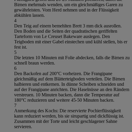
Birnen mehrmals wenden, um ein gleichmäßiges Garen zu
gewährleisten. Vom Herd nehmen und in der Flüssigkeit
abkühlen lassen.
4
Den Teig auf einem bemehlten Brett 3 mm dick ausrollen.
Den Boden und die Seiten der quadratischen geriffelten
Tarteform von Le Creuset Bakeware auslegen. Den
Teigboden mit einer Gabel einstechen und kühl stellen, bis er
fest ist.
5
Die letzten 10 Minuten mit Folie abdecken, falls die Birnen zu
schnell braun werden.
6
Den Backofen auf 200°C vorheizen. Die Frangipane
gleichmäßig auf dem Blätterteigboden verteilen. Die Birnen
halbieren und entkernen. In dünne Scheiben schneiden und
auf der Frangipane anrichten. Die Haselnüsse an den Rändern
verstreuen. 10 Minuten backen, dann die Temperatur auf
180°C reduzieren und weitere 45-50 Minuten backen.
7
Anmerkung des Kochs: Die reservierte Pochierflüssigkeit
kann reduziert werden, bis sie sirupartig und dickflüssig ist.
Zusammen mit der Torte und leicht geschlagener Sahne
servieren.