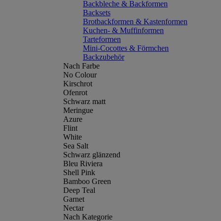
Backbleche & Backformen
Backsets
Brotbackformen & Kastenformen
Kuchen- & Muffinformen
Tarteformen
Mini-Cocottes & Förmchen
Backzubehör
Nach Farbe
No Colour
Kirschrot
Ofenrot
Schwarz matt
Meringue
Azure
Flint
White
Sea Salt
Schwarz glänzend
Bleu Riviera
Shell Pink
Bamboo Green
Deep Teal
Garnet
Nectar
Nach Kategorie