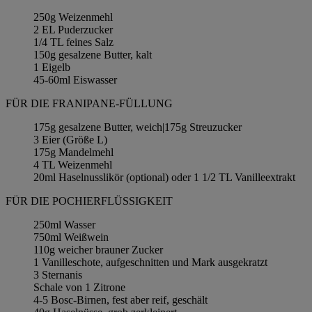
250g Weizenmehl
2 EL Puderzucker
1/4 TL feines Salz
150g gesalzene Butter, kalt
1 Eigelb
45-60ml Eiswasser
FÜR DIE FRANIPANE-FÜLLUNG
175g gesalzene Butter, weich|175g Streuzucker
3 Eier (Größe L)
175g Mandelmehl
4 TL Weizenmehl
20ml Haselnusslikör (optional) oder 1 1/2 TL Vanilleextrakt
FÜR DIE POCHIERFLÜSSIGKEIT
250ml Wasser
750ml Weißwein
110g weicher brauner Zucker
1 Vanilleschote, aufgeschnitten und Mark ausgekratzt
3 Sternanis
Schale von 1 Zitrone
4-5 Bosc-Birnen, fest aber reif, geschält