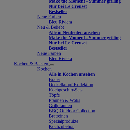
Make the Moment - Summer grilling
Nur bei Le Creuset
Bestseller
Neue Farben
Bleu Riviera
Neu & Beliebt
Alle in Neuheiten ansehen
Make the Moment - Summer grilling
Nur bei Le Creuset
Bestseller
Neue Farben
Bleu Riviera
Kochen & Backen
Kochen
Alle in Kochen ansehen
Bräter
Deckelknopf Kollektion
Kochgeschirr-Sets
Töpfe
Pfannen & Woks
Grillpfannen
BBQ Outdoor Collection
Bratreinen
Spezialprodukte
Kochzubehör