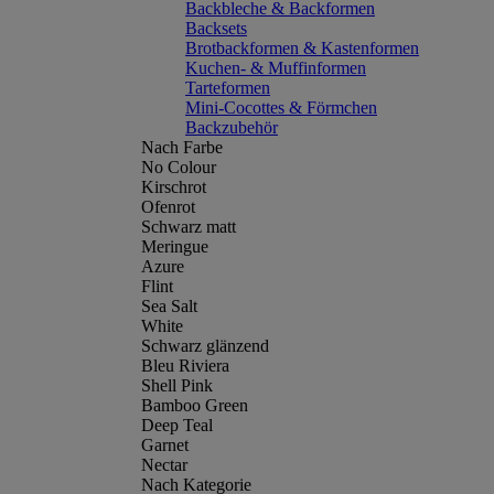
Backbleche & Backformen
Backsets
Brotbackformen & Kastenformen
Kuchen- & Muffinformen
Tarteformen
Mini-Cocottes & Förmchen
Backzubehör
Nach Farbe
No Colour
Kirschrot
Ofenrot
Schwarz matt
Meringue
Azure
Flint
Sea Salt
White
Schwarz glänzend
Bleu Riviera
Shell Pink
Bamboo Green
Deep Teal
Garnet
Nectar
Nach Kategorie