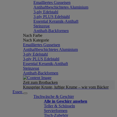
Emailliertes Gusseisen
Antihaftbeschichtetes Aluminium
3-ply Edelstahl
3-ply PLUS Edelstahl
Essential Keramik-Antihaft
Steinzeug
Antihaft-Backformen
Nach Farbe
Nach Kategorie
Emailliertes Gusseisen
Antihaftbeschichtetes Aluminium
3-ply Edelstahl
3-ply PLUS Edelstahl
Essential Keramik-Antihaft
Steinzeug
Antihaft-Backformen
Zeit zum Brotbacken
Knusprige Kruste, luftige Krume – wie vom Bäcker
Essen
Tischwäsche & Geschirr
Alle in Geschirr ansehen
Teller & Schüsseln
Servierformen
Tisch-Zubehör