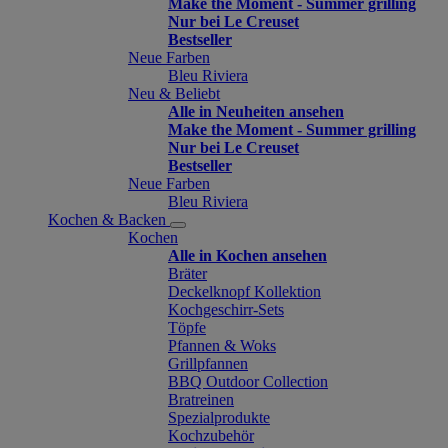
Make the Moment - Summer grilling
Nur bei Le Creuset
Bestseller
Neue Farben
Bleu Riviera
Neu & Beliebt
Alle in Neuheiten ansehen
Make the Moment - Summer grilling
Nur bei Le Creuset
Bestseller
Neue Farben
Bleu Riviera
Kochen & Backen
Kochen
Alle in Kochen ansehen
Bräter
Deckelknopf Kollektion
Kochgeschirr-Sets
Töpfe
Pfannen & Woks
Grillpfannen
BBQ Outdoor Collection
Bratreinen
Spezialprodukte
Kochzubehör