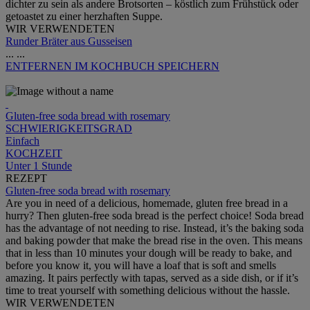
dichter zu sein als andere Brotsorten – köstlich zum Frühstück oder
getoastet zu einer herzhaften Suppe.
WIR VERWENDETEN
Runder Bräter aus Gusseisen
...
...
ENTFERNEN
IM KOCHBUCH SPEICHERN
Gluten-free soda bread with rosemary
SCHWIERIGKEITSGRAD
Einfach
KOCHZEIT
Unter 1 Stunde
REZEPT
Gluten-free soda bread with rosemary
Are you in need of a delicious, homemade, gluten free bread in a
hurry? Then gluten-free soda bread is the perfect choice! Soda bread
has the advantage of not needing to rise. Instead, it’s the baking soda
and baking powder that make the bread rise in the oven. This means
that in less than 10 minutes your dough will be ready to bake, and
before you know it, you will have a loaf that is soft and smells
amazing. It pairs perfectly with tapas, served as a side dish, or if it’s
time to treat yourself with something delicious without the hassle.
WIR VERWENDETEN