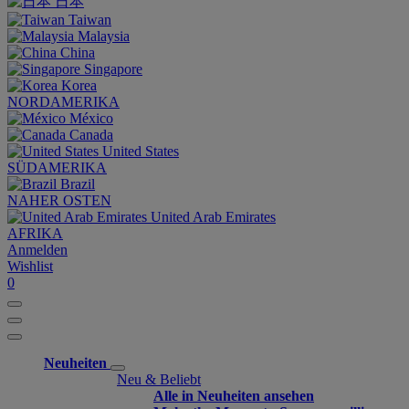
日本
Taiwan
Malaysia
China
Singapore
Korea
NORDAMERIKA
México
Canada
United States
SÜDAMERIKA
Brazil
NAHER OSTEN
United Arab Emirates
AFRIKA
Anmelden
Wishlist
0
Neuheiten
Neu & Beliebt
Alle in Neuheiten ansehen