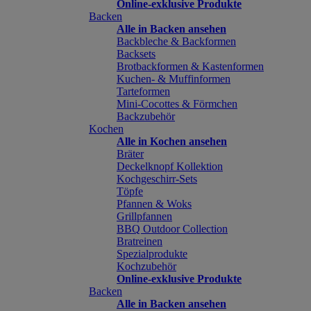
Online-exklusive Produkte
Backen
Alle in Backen ansehen
Backbleche & Backformen
Backsets
Brotbackformen & Kastenformen
Kuchen- & Muffinformen
Tarteformen
Mini-Cocottes & Förmchen
Backzubehör
Kochen
Alle in Kochen ansehen
Bräter
Deckelknopf Kollektion
Kochgeschirr-Sets
Töpfe
Pfannen & Woks
Grillpfannen
BBQ Outdoor Collection
Bratreinen
Spezialprodukte
Kochzubehör
Online-exklusive Produkte
Backen
Alle in Backen ansehen