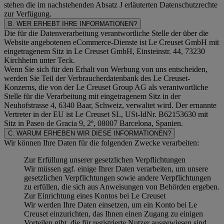
stehen die im nachstehenden
Absatz J
erläuterten Datenschutzrechte
zur Verfügung.
B. WER ERHEBT IHRE INFORMATIONEN?
Die für die Datenverarbeitung verantwortliche Stelle der über die
Website angebotenen eCommerce-Dienste ist Le Creuset GmbH mit
eingetragenem Sitz in Le Creuset GmbH, Einsteinstr. 44, 73230
Kirchheim unter Teck.
Wenn Sie sich für den Erhalt von Werbung von uns entscheiden,
werden Sie Teil der Verbraucherdatenbank des Le Creuset-
Konzerns, die von der Le Creuset Group AG als verantwortliche
Stelle für die Verarbeitung mit eingetragenem Sitz in der
Neuhofstrasse 4, 6340 Baar, Schweiz, verwaltet wird. Der ernannte
Vertreter in der EU ist Le Creuset SL, USt-IdNr. B62153630 mit
Sitz in Paseo de Gracia 9, 2º, 08007 Barcelona, Spanien.
C. WARUM ERHEBEN WIR DIESE INFORMATIONEN?
Wir können Ihre Daten für die folgenden Zwecke verarbeiten:
Zur Erfüllung unserer gesetzlichen Verpflichtungen
Wir müssen ggf. einige Ihrer Daten verarbeiten, um unsere
gesetzlichen Verpflichtungen sowie andere Verpflichtungen
zu erfüllen, die sich aus Anweisungen von Behörden ergeben.
Zur Einrichtung eines Kontos bei Le Creuset
Wir werden Ihre Daten einsetzen, um ein Konto bei Le
Creuset einzurichten, das Ihnen einen Zugang zu einigen
Vorteilen gibt, die für registrierte Nutzer ausgewiesen sind,