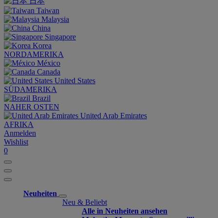
日本
Taiwan
Malaysia
China
Singapore
Korea
NORDAMERIKA
México
Canada
United States
SÜDAMERIKA
Brazil
NAHER OSTEN
United Arab Emirates
AFRIKA
Anmelden
Wishlist
0
Neuheiten
Neu & Beliebt
Alle in Neuheiten ansehen