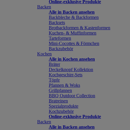
Online-exklusive Produkte
Backen
Alle in Backen ansehen
Backbleche & Backformen
Backsets
Brotbackformen & Kastenformen
Kuchen- & Muffinformen
Tarteformen
Mini-Cocottes & Förmchen
Backzubehör
Kochen
Alle in Kochen ansehen
Bräter
Deckelknopf Kollektion
Kochgeschirr-Sets
Töpfe
Pfannen & Woks
Grillpfannen
BBQ Outdoor Collection
Bratreinen
Spezialprodukte
Kochzubehör
Online-exklusive Produkte
Backen
Alle in Backen ansehen