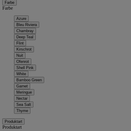
Farbe
Farbe
Azure
Bleu Riviera
Chambray
Deep Teal
Flint
Kirschrot
Nuit
Ofenrot
Shell Pink
White
Bamboo Green
Garnet
Meringue
Nectar
Sea Salt
Thyme
Produktart
Produktart