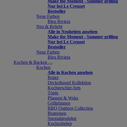
Make the Moment - Summer grilling
Nur bei Le Creuset
Bestseller
Neue Farben
Bleu Riviera
Neu & Beliebt
Alle in Neuheiten ansehen
Make the Moment - Summer grilling
Nur bei Le Creuset
Bestseller
Neue Farben
Bleu Riviera
Kochen & Backen
Kochen
Alle in Kochen ansehen
Bräter
Deckelknopf Kollektion
Kochgeschirr-Sets
Töpfe
Pfannen & Woks
Grillpfannen
BBQ Outdoor Collection
Bratreinen
Spezialprodukte
Kochzubehör