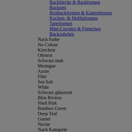
Backbleche & Backformen
Backsets
Brotbackformen & Kastenformen
Kuchen- & Muffinformen
Tarteformen
Mini-Cocottes & Förmchen
Backzubehör
Nach Farbe
No Colour
Kirschrot
Ofenrot
Schwarz matt
Meringue
Azure
Flint
Sea Salt
White
Schwarz glänzend
Bleu Riviera
Shell Pink
Bamboo Green
Deep Teal
Garnet
Nectar
Nach Kategorie