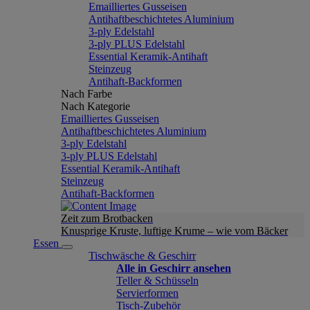
Emailliertes Gusseisen
Antihaftbeschichtetes Aluminium
3-ply Edelstahl
3-ply PLUS Edelstahl
Essential Keramik-Antihaft
Steinzeug
Antihaft-Backformen
Nach Farbe
Nach Kategorie
Emailliertes Gusseisen
Antihaftbeschichtetes Aluminium
3-ply Edelstahl
3-ply PLUS Edelstahl
Essential Keramik-Antihaft
Steinzeug
Antihaft-Backformen
Zeit zum Brotbacken
Knusprige Kruste, luftige Krume – wie vom Bäcker
Essen
Tischwäsche & Geschirr
Alle in Geschirr ansehen
Teller & Schüsseln
Servierformen
Tisch-Zubehör