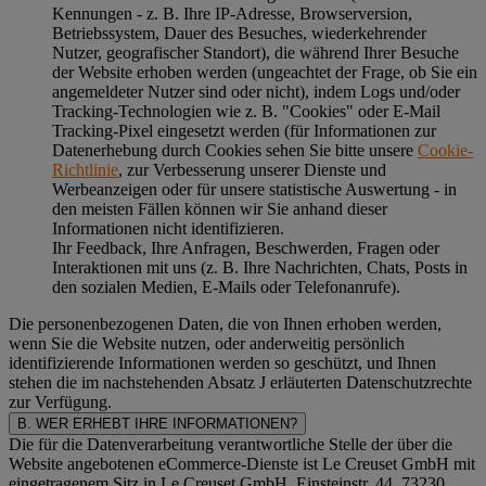
Kennungen - z. B. Ihre IP-Adresse, Browserversion,
Betriebssystem, Dauer des Besuches, wiederkehrender
Nutzer, geografischer Standort), die während Ihrer Besuche
der Website erhoben werden (ungeachtet der Frage, ob Sie ein
angemeldeter Nutzer sind oder nicht), indem Logs und/oder
Tracking-Technologien wie z. B. "Cookies" oder E-Mail
Tracking-Pixel eingesetzt werden (für Informationen zur
Datenerhebung durch Cookies sehen Sie bitte unsere
Cookie-
Richtlinie
, zur Verbesserung unserer Dienste und
Werbeanzeigen oder für unsere statistische Auswertung - in
den meisten Fällen können wir Sie anhand dieser
Informationen nicht identifizieren.
Ihr Feedback, Ihre Anfragen, Beschwerden, Fragen oder
Interaktionen mit uns (z. B. Ihre Nachrichten, Chats, Posts in
den sozialen Medien, E-Mails oder Telefonanrufe).
Die personenbezogenen Daten, die von Ihnen erhoben werden,
wenn Sie die Website nutzen, oder anderweitig persönlich
identifizierende Informationen werden so geschützt, und Ihnen
stehen die im nachstehenden
Absatz J
erläuterten Datenschutzrechte
zur Verfügung.
B. WER ERHEBT IHRE INFORMATIONEN?
Die für die Datenverarbeitung verantwortliche Stelle der über die
Website angebotenen eCommerce-Dienste ist Le Creuset GmbH mit
eingetragenem Sitz in Le Creuset GmbH, Einsteinstr. 44, 73230