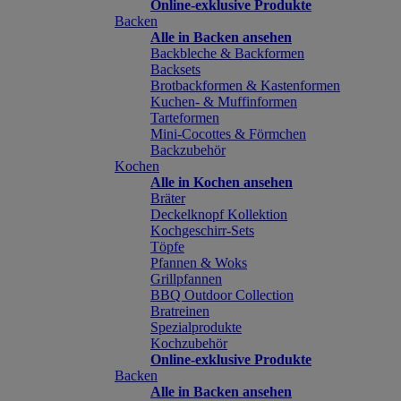
Online-exklusive Produkte
Backen
Alle in Backen ansehen
Backbleche & Backformen
Backsets
Brotbackformen & Kastenformen
Kuchen- & Muffinformen
Tarteformen
Mini-Cocottes & Förmchen
Backzubehör
Kochen
Alle in Kochen ansehen
Bräter
Deckelknopf Kollektion
Kochgeschirr-Sets
Töpfe
Pfannen & Woks
Grillpfannen
BBQ Outdoor Collection
Bratreinen
Spezialprodukte
Kochzubehör
Online-exklusive Produkte
Backen
Alle in Backen ansehen