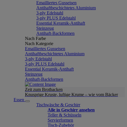
Emailliertes Gusseisen
Antihaftbeschichtetes Aluminium
3-ply Edelstahl
3-ply PLUS Edelstahl
Essential Keramik-Antihaft
Steinzeug
Antihaft-Backformen
Nach Farbe
Nach Kategorie
Emailliertes Gusseisen
Antihaftbeschichtetes Aluminium
3-ply Edelstahl
3-ply PLUS Edelstahl
Essential Keramik-Antihaft
Steinzeug
Antihaft-Backformen
Zeit zum Brotbacken
Knusprige Kruste, luftige Krume – wie vom Bäcker
Essen
Tischwäsche & Geschirr
Alle in Geschirr ansehen
Teller & Schüsseln
Servierformen
Tisch-Zubehör