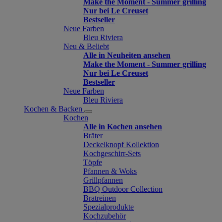
Make the Moment - Summer grilling
Nur bei Le Creuset
Bestseller
Neue Farben
Bleu Riviera
Neu & Beliebt
Alle in Neuheiten ansehen
Make the Moment - Summer grilling
Nur bei Le Creuset
Bestseller
Neue Farben
Bleu Riviera
Kochen & Backen
Kochen
Alle in Kochen ansehen
Bräter
Deckelknopf Kollektion
Kochgeschirr-Sets
Töpfe
Pfannen & Woks
Grillpfannen
BBQ Outdoor Collection
Bratreinen
Spezialprodukte
Kochzubehör