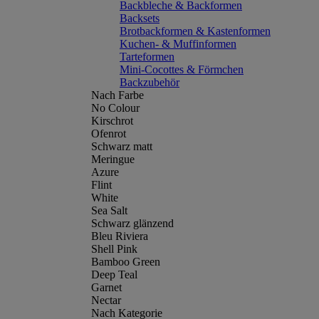
Backbleche & Backformen
Backsets
Brotbackformen & Kastenformen
Kuchen- & Muffinformen
Tarteformen
Mini-Cocottes & Förmchen
Backzubehör
Nach Farbe
No Colour
Kirschrot
Ofenrot
Schwarz matt
Meringue
Azure
Flint
White
Sea Salt
Schwarz glänzend
Bleu Riviera
Shell Pink
Bamboo Green
Deep Teal
Garnet
Nectar
Nach Kategorie