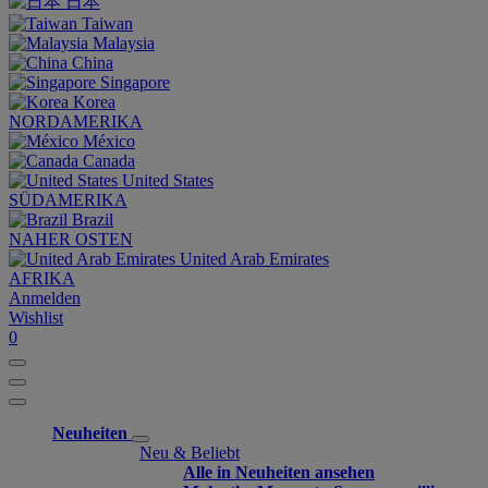
日本
Taiwan
Malaysia
China
Singapore
Korea
NORDAMERIKA
México
Canada
United States
SÜDAMERIKA
Brazil
NAHER OSTEN
United Arab Emirates
AFRIKA
Anmelden
Wishlist
0
Neuheiten
Neu & Beliebt
Alle in Neuheiten ansehen