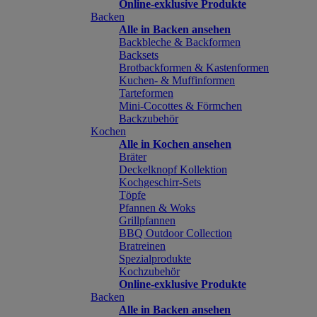
Online-exklusive Produkte
Backen
Alle in Backen ansehen
Backbleche & Backformen
Backsets
Brotbackformen & Kastenformen
Kuchen- & Muffinformen
Tarteformen
Mini-Cocottes & Förmchen
Backzubehör
Kochen
Alle in Kochen ansehen
Bräter
Deckelknopf Kollektion
Kochgeschirr-Sets
Töpfe
Pfannen & Woks
Grillpfannen
BBQ Outdoor Collection
Bratreinen
Spezialprodukte
Kochzubehör
Online-exklusive Produkte
Backen
Alle in Backen ansehen