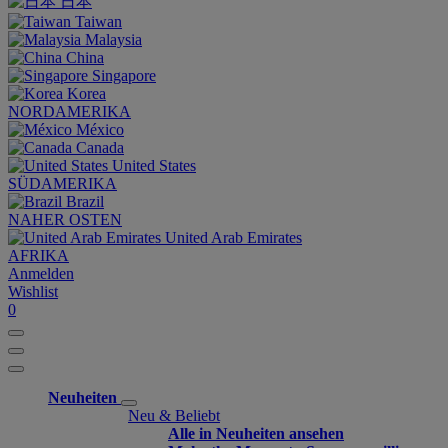
日本
Taiwan
Malaysia
China
Singapore
Korea
NORDAMERIKA
México
Canada
United States
SÜDAMERIKA
Brazil
NAHER OSTEN
United Arab Emirates
AFRIKA
Anmelden
Wishlist
0
Neuheiten
Neu & Beliebt
Alle in Neuheiten ansehen