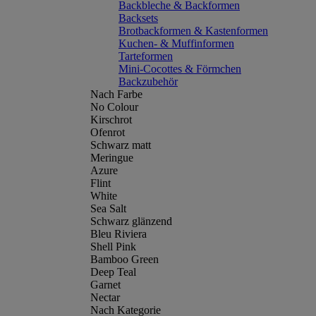
Backbleche & Backformen
Backsets
Brotbackformen & Kastenformen
Kuchen- & Muffinformen
Tarteformen
Mini-Cocottes & Förmchen
Backzubehör
Nach Farbe
No Colour
Kirschrot
Ofenrot
Schwarz matt
Meringue
Azure
Flint
White
Sea Salt
Schwarz glänzend
Bleu Riviera
Shell Pink
Bamboo Green
Deep Teal
Garnet
Nectar
Nach Kategorie