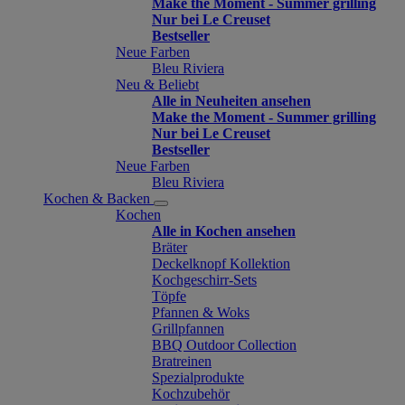
Make the Moment - Summer grilling
Nur bei Le Creuset
Bestseller
Neue Farben
Bleu Riviera
Neu & Beliebt
Alle in Neuheiten ansehen
Make the Moment - Summer grilling
Nur bei Le Creuset
Bestseller
Neue Farben
Bleu Riviera
Kochen & Backen
Kochen
Alle in Kochen ansehen
Bräter
Deckelknopf Kollektion
Kochgeschirr-Sets
Töpfe
Pfannen & Woks
Grillpfannen
BBQ Outdoor Collection
Bratreinen
Spezialprodukte
Kochzubehör