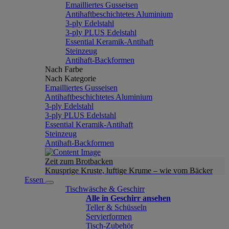
Emailliertes Gusseisen
Antihaftbeschichtetes Aluminium
3-ply Edelstahl
3-ply PLUS Edelstahl
Essential Keramik-Antihaft
Steinzeug
Antihaft-Backformen
Nach Farbe
Nach Kategorie
Emailliertes Gusseisen
Antihaftbeschichtetes Aluminium
3-ply Edelstahl
3-ply PLUS Edelstahl
Essential Keramik-Antihaft
Steinzeug
Antihaft-Backformen
Zeit zum Brotbacken
Knusprige Kruste, luftige Krume – wie vom Bäcker
Essen
Tischwäsche & Geschirr
Alle in Geschirr ansehen
Teller & Schüsseln
Servierformen
Tisch-Zubehör