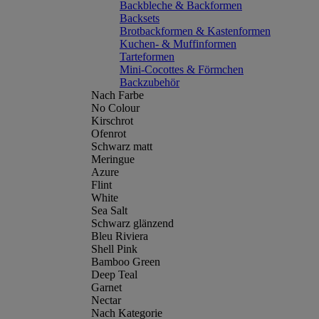
Backbleche & Backformen
Backsets
Brotbackformen & Kastenformen
Kuchen- & Muffinformen
Tarteformen
Mini-Cocottes & Förmchen
Backzubehör
Nach Farbe
No Colour
Kirschrot
Ofenrot
Schwarz matt
Meringue
Azure
Flint
White
Sea Salt
Schwarz glänzend
Bleu Riviera
Shell Pink
Bamboo Green
Deep Teal
Garnet
Nectar
Nach Kategorie