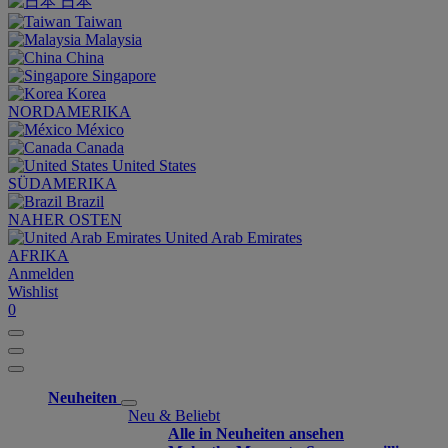
日本
Taiwan
Malaysia
China
Singapore
Korea
NORDAMERIKA
México
Canada
United States
SÜDAMERIKA
Brazil
NAHER OSTEN
United Arab Emirates
AFRIKA
Anmelden
Wishlist
0
Neuheiten
Neu & Beliebt
Alle in Neuheiten ansehen