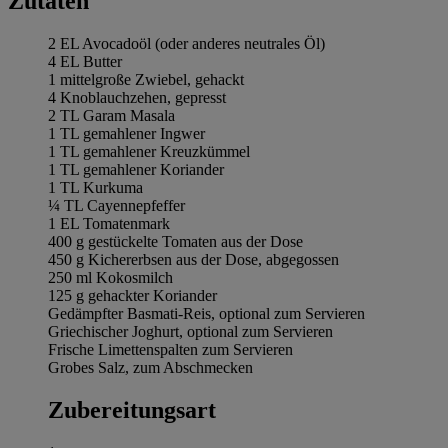
Zutaten
2 EL Avocadoöl (oder anderes neutrales Öl)
4 EL Butter
1 mittelgroße Zwiebel, gehackt
4 Knoblauchzehen, gepresst
2 TL Garam Masala
1 TL gemahlener Ingwer
1 TL gemahlener Kreuzkümmel
1 TL gemahlener Koriander
1 TL Kurkuma
¼ TL Cayennepfeffer
1 EL Tomatenmark
400 g gestückelte Tomaten aus der Dose
450 g Kichererbsen aus der Dose, abgegossen
250 ml Kokosmilch
125 g gehackter Koriander
Gedämpfter Basmati-Reis, optional zum Servieren
Griechischer Joghurt, optional zum Servieren
Frische Limettenspalten zum Servieren
Grobes Salz, zum Abschmecken
Zubereitungsart