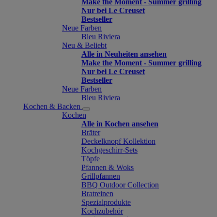
Make the Moment - Summer grilling
Nur bei Le Creuset
Bestseller
Neue Farben
Bleu Riviera
Neu & Beliebt
Alle in Neuheiten ansehen
Make the Moment - Summer grilling
Nur bei Le Creuset
Bestseller
Neue Farben
Bleu Riviera
Kochen & Backen
Kochen
Alle in Kochen ansehen
Bräter
Deckelknopf Kollektion
Kochgeschirr-Sets
Töpfe
Pfannen & Woks
Grillpfannen
BBQ Outdoor Collection
Bratreinen
Spezialprodukte
Kochzubehör