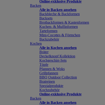
Online-exklusive Produkte
Backen
Alle in Backen ansehen
Backbleche & Backformen
Backsets
Brotbackformen & Kastenformen
Kuchen- & Muffinformen
Tarteformen
Mini-Cocottes & Förmchen
Backzubehör
Kochen
Alle in Kochen ansehen
Bräter
Deckelknopf Kollektion
Kochgeschirr-Sets
Töpfe
Pfannen & Woks
Grillpfannen
BBQ Outdoor Collection
Bratreinen
Spezialprodukte
Kochzubehör
Online-exklusive Produkte
Backen
Alle in Backen ansehen