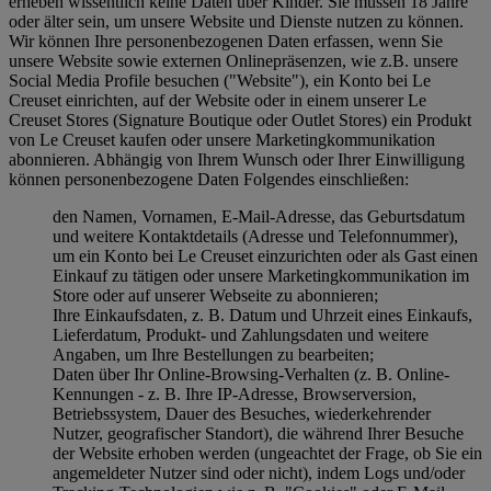
erheben wissentlich keine Daten über Kinder. Sie müssen 18 Jahre
oder älter sein, um unsere Website und Dienste nutzen zu können.
Wir können Ihre personenbezogenen Daten erfassen, wenn Sie
unsere Website sowie externen Onlinepräsenzen, wie z.B. unsere
Social Media Profile besuchen ("
Website
"), ein Konto bei Le
Creuset einrichten, auf der Website oder in einem unserer Le
Creuset Stores (Signature Boutique oder Outlet Stores) ein Produkt
von Le Creuset kaufen oder unsere Marketingkommunikation
abonnieren. Abhängig von Ihrem Wunsch oder Ihrer Einwilligung
können personenbezogene Daten Folgendes einschließen:
den Namen, Vornamen, E-Mail-Adresse, das Geburtsdatum
und weitere Kontaktdetails (Adresse und Telefonnummer),
um ein Konto bei Le Creuset einzurichten oder als Gast einen
Einkauf zu tätigen oder unsere Marketingkommunikation im
Store oder auf unserer Webseite zu abonnieren;
Ihre Einkaufsdaten, z. B. Datum und Uhrzeit eines Einkaufs,
Lieferdatum, Produkt- und Zahlungsdaten und weitere
Angaben, um Ihre Bestellungen zu bearbeiten;
Daten über Ihr Online-Browsing-Verhalten (z. B. Online-
Kennungen - z. B. Ihre IP-Adresse, Browserversion,
Betriebssystem, Dauer des Besuches, wiederkehrender
Nutzer, geografischer Standort), die während Ihrer Besuche
der Website erhoben werden (ungeachtet der Frage, ob Sie ein
angemeldeter Nutzer sind oder nicht), indem Logs und/oder