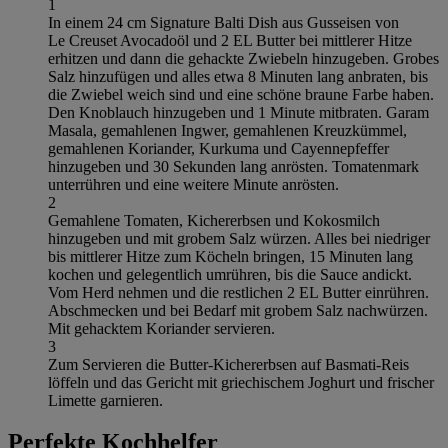
1
In einem 24 cm Signature Balti Dish aus Gusseisen von
Le Creuset Avocadoöl und 2 EL Butter bei mittlerer Hitze
erhitzen und dann die gehackte Zwiebeln hinzugeben. Grobes
Salz hinzufügen und alles etwa 8 Minuten lang anbraten, bis
die Zwiebel weich sind und eine schöne braune Farbe haben.
Den Knoblauch hinzugeben und 1 Minute mitbraten. Garam
Masala, gemahlenen Ingwer, gemahlenen Kreuzkümmel,
gemahlenen Koriander, Kurkuma und Cayennepfeffer
hinzugeben und 30 Sekunden lang anrösten. Tomatenmark
unterrühren und eine weitere Minute anrösten.
2
Gemahlene Tomaten, Kichererbsen und Kokosmilch
hinzugeben und mit grobem Salz würzen. Alles bei niedriger
bis mittlerer Hitze zum Köcheln bringen, 15 Minuten lang
kochen und gelegentlich umrühren, bis die Sauce andickt.
Vom Herd nehmen und die restlichen 2 EL Butter einrühren.
Abschmecken und bei Bedarf mit grobem Salz nachwürzen.
Mit gehacktem Koriander servieren.
3
Zum Servieren die Butter-Kichererbsen auf Basmati-Reis
löffeln und das Gericht mit griechischem Joghurt und frischer
Limette garnieren.
Perfekte Kochhelfer