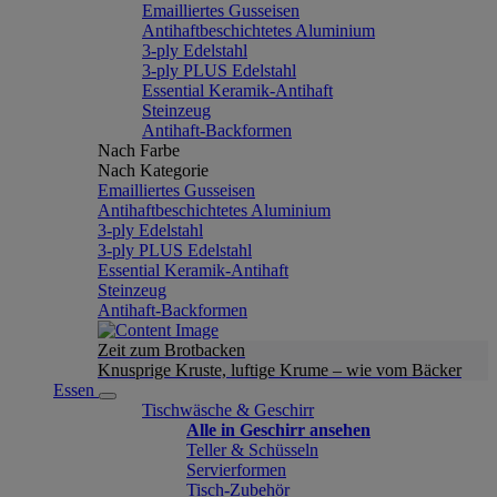
Emailliertes Gusseisen
Antihaftbeschichtetes Aluminium
3-ply Edelstahl
3-ply PLUS Edelstahl
Essential Keramik-Antihaft
Steinzeug
Antihaft-Backformen
Nach Farbe
Nach Kategorie
Emailliertes Gusseisen
Antihaftbeschichtetes Aluminium
3-ply Edelstahl
3-ply PLUS Edelstahl
Essential Keramik-Antihaft
Steinzeug
Antihaft-Backformen
Zeit zum Brotbacken
Knusprige Kruste, luftige Krume – wie vom Bäcker
Essen
Tischwäsche & Geschirr
Alle in Geschirr ansehen
Teller & Schüsseln
Servierformen
Tisch-Zubehör