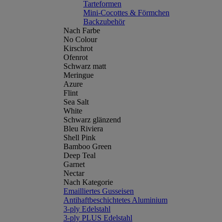
Tarteformen
Mini-Cocottes & Förmchen
Backzubehör
Nach Farbe
No Colour
Kirschrot
Ofenrot
Schwarz matt
Meringue
Azure
Flint
Sea Salt
White
Schwarz glänzend
Bleu Riviera
Shell Pink
Bamboo Green
Deep Teal
Garnet
Nectar
Nach Kategorie
Emailliertes Gusseisen
Antihaftbeschichtetes Aluminium
3-ply Edelstahl
3-ply PLUS Edelstahl