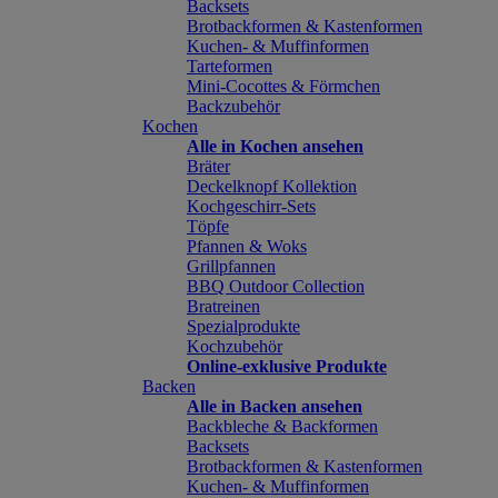
Backsets
Brotbackformen & Kastenformen
Kuchen- & Muffinformen
Tarteformen
Mini-Cocottes & Förmchen
Backzubehör
Kochen
Alle in Kochen ansehen
Bräter
Deckelknopf Kollektion
Kochgeschirr-Sets
Töpfe
Pfannen & Woks
Grillpfannen
BBQ Outdoor Collection
Bratreinen
Spezialprodukte
Kochzubehör
Online-exklusive Produkte
Backen
Alle in Backen ansehen
Backbleche & Backformen
Backsets
Brotbackformen & Kastenformen
Kuchen- & Muffinformen