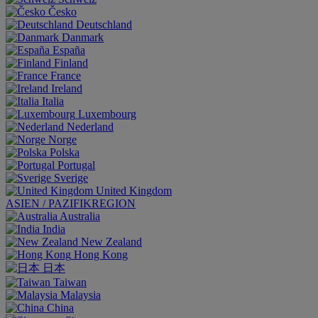
Česko
Deutschland
Danmark
España
Finland
France
Ireland
Italia
Luxembourg
Nederland
Norge
Polska
Portugal
Sverige
United Kingdom
ASIEN / PAZIFIKREGION
Australia
India
New Zealand
Hong Kong
日本
Taiwan
Malaysia
China