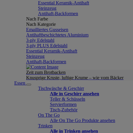
Essential Keramik-Antihaft
Steinzeug
Antihaft-Backformen
Nach Farbe
Nach Kategorie
Emailliertes Gusseisen
Antihaftbeschichtetes Aluminium
3-ply Edelstahl
3-ply PLUS Edelstahl
Essential Keramik-Antihaft
Steinzeug
Antihaft-Backformen
Zeit zum Brotbacken
Knusprige Kruste, luftige Krume – wie vom Bäcker
Essen
Tischwäsche & Geschirr
Alle in Geschirr ansehen
Teller & Schüsseln
Servierformen
Tisch-Zubehör
On The Go
Alle On The Go Produkte ansehen
Trinken
Alle in Trinken ansehen