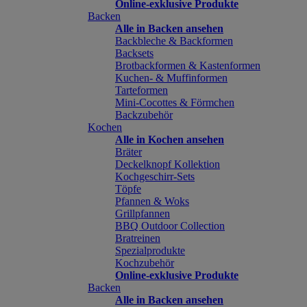
Online-exklusive Produkte
Backen
Alle in Backen ansehen
Backbleche & Backformen
Backsets
Brotbackformen & Kastenformen
Kuchen- & Muffinformen
Tarteformen
Mini-Cocottes & Förmchen
Backzubehör
Kochen
Alle in Kochen ansehen
Bräter
Deckelknopf Kollektion
Kochgeschirr-Sets
Töpfe
Pfannen & Woks
Grillpfannen
BBQ Outdoor Collection
Bratreinen
Spezialprodukte
Kochzubehör
Online-exklusive Produkte
Backen
Alle in Backen ansehen