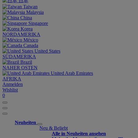
日本
Taiwan
Malaysia
China
Singapore
Korea
NORDAMERIKA
México
Canada
United States
SÜDAMERIKA
Brazil
NAHER OSTEN
United Arab Emirates
AFRIKA
Anmelden
Wishlist
0
Neuheiten
Neu & Beliebt
Alle in Neuheiten ansehen