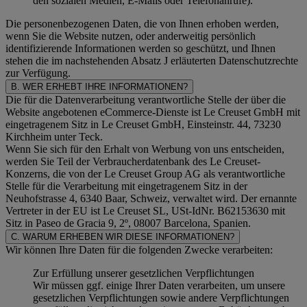
den sozialen Medien, E-Mails oder Telefonanrufe).
Die personenbezogenen Daten, die von Ihnen erhoben werden,
wenn Sie die Website nutzen, oder anderweitig persönlich
identifizierende Informationen werden so geschützt, und Ihnen
stehen die im nachstehenden
Absatz J
erläuterten Datenschutzrechte
zur Verfügung.
B. WER ERHEBT IHRE INFORMATIONEN?
Die für die Datenverarbeitung verantwortliche Stelle der über die
Website angebotenen eCommerce-Dienste ist Le Creuset GmbH mit
eingetragenem Sitz in Le Creuset GmbH, Einsteinstr. 44, 73230
Kirchheim unter Teck.
Wenn Sie sich für den Erhalt von Werbung von uns entscheiden,
werden Sie Teil der Verbraucherdatenbank des Le Creuset-
Konzerns, die von der Le Creuset Group AG als verantwortliche
Stelle für die Verarbeitung mit eingetragenem Sitz in der
Neuhofstrasse 4, 6340 Baar, Schweiz, verwaltet wird. Der ernannte
Vertreter in der EU ist Le Creuset SL, USt-IdNr. B62153630 mit
Sitz in Paseo de Gracia 9, 2º, 08007 Barcelona, Spanien.
C. WARUM ERHEBEN WIR DIESE INFORMATIONEN?
Wir können Ihre Daten für die folgenden Zwecke verarbeiten:
Zur Erfüllung unserer gesetzlichen Verpflichtungen
Wir müssen ggf. einige Ihrer Daten verarbeiten, um unsere
gesetzlichen Verpflichtungen sowie andere Verpflichtungen