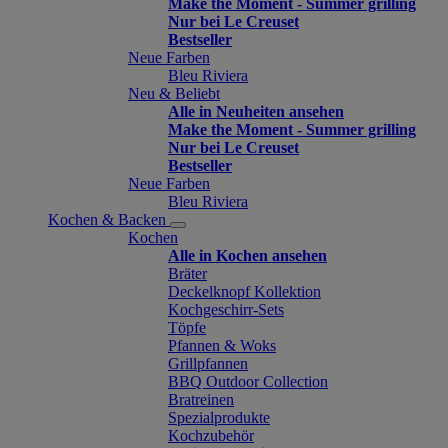
Make the Moment - Summer grilling
Nur bei Le Creuset
Bestseller
Neue Farben
Bleu Riviera
Neu & Beliebt
Alle in Neuheiten ansehen
Make the Moment - Summer grilling
Nur bei Le Creuset
Bestseller
Neue Farben
Bleu Riviera
Kochen & Backen
Kochen
Alle in Kochen ansehen
Bräter
Deckelknopf Kollektion
Kochgeschirr-Sets
Töpfe
Pfannen & Woks
Grillpfannen
BBQ Outdoor Collection
Bratreinen
Spezialprodukte
Kochzubehör