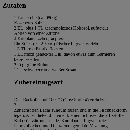
Zutaten
1 Lachsseite (ca. 680 g)
Koscheres Salz
2 EL, plus 1 TL geschmolzenes Kokosöl, aufgeteilt
Abrieb von einer Zitrone
3 Knoblauchzehen, gepresst
Ein Stück (ca. 2,5 cm) frischer Ingwer, gerieben
1/8 TL rote Paprikaflocken
1 EL frisch gehackter Dill, davon etwas zum Garnieren
beiseitestellen
225 g grüne Bohnen
1 TL schwarzer und weißer Sesam
Zubereitungsart
1
Den Backofen auf 180 °C (Gas: Stufe 4) vorheizen.
2
Zunächst den Lachs rundum salzen und in die Fischbackform
legen. Anschließend in einer kleinen Schüssel die 2 Esslöffel
Kokosöl, Zitronenschale, Knoblauch, Ingwer, rote
Paprikaflocken und Dill vermengen. Die Mischung