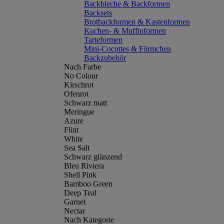
Backbleche & Backformen
Backsets
Brotbackformen & Kastenformen
Kuchen- & Muffinformen
Tarteformen
Mini-Cocottes & Förmchen
Backzubehör
Nach Farbe
No Colour
Kirschrot
Ofenrot
Schwarz matt
Meringue
Azure
Flint
White
Sea Salt
Schwarz glänzend
Bleu Riviera
Shell Pink
Bamboo Green
Deep Teal
Garnet
Nectar
Nach Kategorie