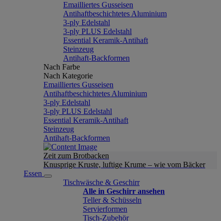
Emailliertes Gusseisen
Antihaftbeschichtetes Aluminium
3-ply Edelstahl
3-ply PLUS Edelstahl
Essential Keramik-Antihaft
Steinzeug
Antihaft-Backformen
Nach Farbe
Nach Kategorie
Emailliertes Gusseisen
Antihaftbeschichtetes Aluminium
3-ply Edelstahl
3-ply PLUS Edelstahl
Essential Keramik-Antihaft
Steinzeug
Antihaft-Backformen
Zeit zum Brotbacken
Knusprige Kruste, luftige Krume – wie vom Bäcker
Essen
Tischwäsche & Geschirr
Alle in Geschirr ansehen
Teller & Schüsseln
Servierformen
Tisch-Zubehör