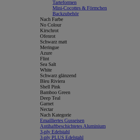
Tarteformen
Mini-Cocottes & Förmchen
Backzubehör
Nach Farbe
No Colour
Kirschrot
Ofenrot
Schwarz matt
Meringue
Azure
Flint
Sea Salt
White
Schwarz glänzend
Bleu Riviera
Shell Pink
Bamboo Green
Deep Teal
Garnet
Nectar
Nach Kategorie
Emailliertes Gusseisen
Antihaftbeschichtetes Aluminium
3-ply Edelstahl
3-ply PLUS Edelstahl