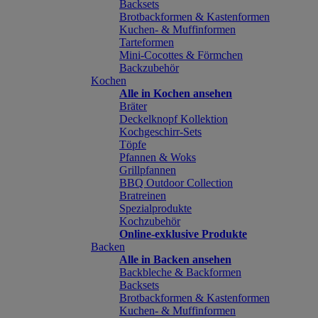
Backsets
Brotbackformen & Kastenformen
Kuchen- & Muffinformen
Tarteformen
Mini-Cocottes & Förmchen
Backzubehör
Kochen
Alle in Kochen ansehen
Bräter
Deckelknopf Kollektion
Kochgeschirr-Sets
Töpfe
Pfannen & Woks
Grillpfannen
BBQ Outdoor Collection
Bratreinen
Spezialprodukte
Kochzubehör
Online-exklusive Produkte
Backen
Alle in Backen ansehen
Backbleche & Backformen
Backsets
Brotbackformen & Kastenformen
Kuchen- & Muffinformen