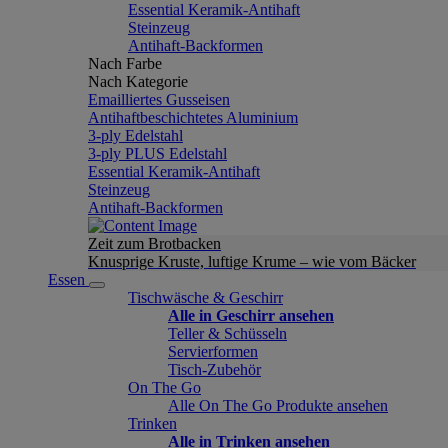
Essential Keramik-Antihaft
Steinzeug
Antihaft-Backformen
Nach Farbe
Nach Kategorie
Emailliertes Gusseisen
Antihaftbeschichtetes Aluminium
3-ply Edelstahl
3-ply PLUS Edelstahl
Essential Keramik-Antihaft
Steinzeug
Antihaft-Backformen
Zeit zum Brotbacken
Knusprige Kruste, luftige Krume – wie vom Bäcker
Essen
Tischwäsche & Geschirr
Alle in Geschirr ansehen
Teller & Schüsseln
Servierformen
Tisch-Zubehör
On The Go
Alle On The Go Produkte ansehen
Trinken
Alle in Trinken ansehen