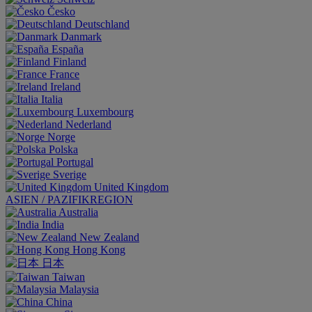
Česko
Deutschland
Danmark
España
Finland
France
Ireland
Italia
Luxembourg
Nederland
Norge
Polska
Portugal
Sverige
United Kingdom
ASIEN / PAZIFIKREGION
Australia
India
New Zealand
Hong Kong
日本
Taiwan
Malaysia
China