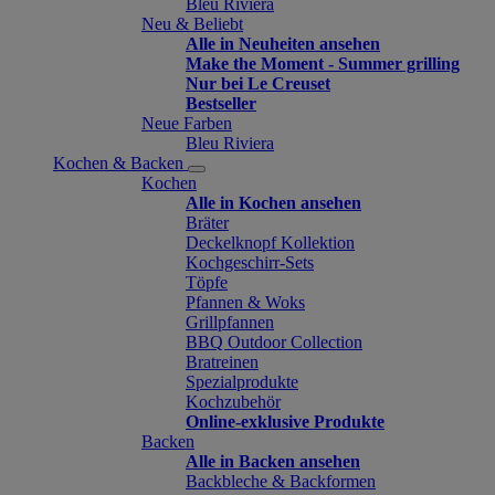
Bleu Riviera
Neu & Beliebt
Alle in Neuheiten ansehen
Make the Moment - Summer grilling
Nur bei Le Creuset
Bestseller
Neue Farben
Bleu Riviera
Kochen & Backen
Kochen
Alle in Kochen ansehen
Bräter
Deckelknopf Kollektion
Kochgeschirr-Sets
Töpfe
Pfannen & Woks
Grillpfannen
BBQ Outdoor Collection
Bratreinen
Spezialprodukte
Kochzubehör
Online-exklusive Produkte
Backen
Alle in Backen ansehen
Backbleche & Backformen