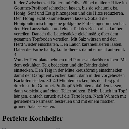
In der Zwischenzeit Butter und Olivenöl bei mittlerer Hitze im
Gourmet-Profitopf schmelzen lassen, bis sie schaumig ist.
Honig, Senf und Essig hinzugeben und die Hitze reduzieren.
Den Honig leicht karamellisieren lassen. Sobald die
Honigbuttermischung eine goldgelbe Farbe angenommen hat,
den Herd ausschalten und einen Teil des Rosmarins darüber
verteilen. Danach die Lauchstücke gleichmäßig über dem
gesamten Topfboden verteilen. Mit Salz würzen und den
Herd wieder einschalten. Den Lauch karamellisieren lassen.
Dabei die Farbe häufig kontrollieren, damit er nicht anbrennt.
3
Von der Herdplatte nehmen und Parmesan darüber reiben. Mit
dem gekühlten Teig bedecken und die Ränder dabei
einstecken. Den Teig in der Mitte kreuzförmig einschneiden,
damit der Dampf entweichen kann, dann in den vorgeheizten
Backofen stellen. 30–40 Minuten backen, bis der Teig gut
durch ist. Im Gourmet-Profitopf 5 Minuten abkühlen lassen,
dann vorsichtig auf einen Teller stürzen. Bleibt Lauch im Topf
hängen, einfach zurück auf die Tarte legen. Nach Wunsch mit
geriebenem Parmesan bestreuen und mit einem frischen
grünen Salat servieren.
Perfekte Kochhelfer