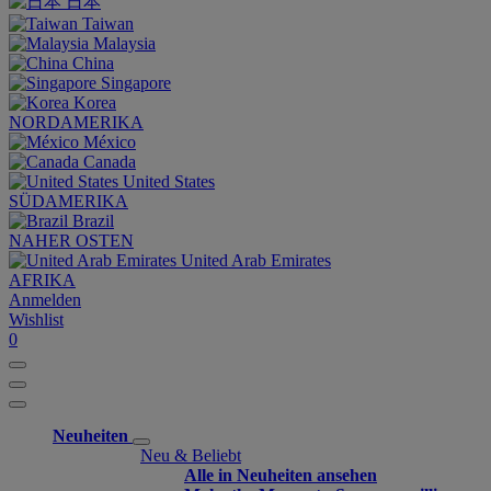
日本
Taiwan
Malaysia
China
Singapore
Korea
NORDAMERIKA
México
Canada
United States
SÜDAMERIKA
Brazil
NAHER OSTEN
United Arab Emirates
AFRIKA
Anmelden
Wishlist
0
Neuheiten
Neu & Beliebt
Alle in Neuheiten ansehen