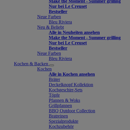
Make the Moment - Summer grilling
Nur bei Le Creuset
Bestseller
Neue Farben
Bleu Riviera
Neu & Beliebt
Alle in Neuheiten ansehen
Make the Moment - Summer grilling
Nur bei Le Creuset
Bestseller
Neue Farben
Bleu Riviera
Kochen & Backen
Kochen
Alle in Kochen ansehen
Bräter
Deckelknopf Kollektion
Kochgeschirr-Sets
Töpfe
Pfannen & Woks
Grillpfannen
BBQ Outdoor Collection
Bratreinen
Spezialprodukte
Kochzubehör