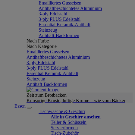
Emailliertes Gusseisen
Antihaftbeschichtetes Aluminium
3-ply Edelstahl
3-ply PLUS Edelstahl
Essential Keramik-Antihaft
Steinzeug
Antihaft-Backformen
Nach Farbe
Nach Kategorie
Emailliertes Gusseisen
Antihaftbeschichtetes Aluminium
3-ply Edelstahl
3-ply PLUS Edelstahl
Essential Keramik-Antihaft
Steinzeug
Antihaft-Backformen
Zeit zum Brotbacken
Knusprige Kruste, luftige Krume – wie vom Bäcker
Essen
Tischwäsche & Geschirr
Alle in Geschirr ansehen
Teller & Schüsseln
Servierformen
Tisch-Zubehör