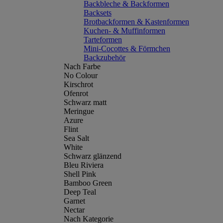
Backbleche & Backformen
Backsets
Brotbackformen & Kastenformen
Kuchen- & Muffinformen
Tarteformen
Mini-Cocottes & Förmchen
Backzubehör
Nach Farbe
No Colour
Kirschrot
Ofenrot
Schwarz matt
Meringue
Azure
Flint
Sea Salt
White
Schwarz glänzend
Bleu Riviera
Shell Pink
Bamboo Green
Deep Teal
Garnet
Nectar
Nach Kategorie