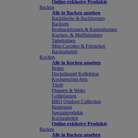
Online-exklusive Produkte
Backen
Alle in Backen ansehen
Backbleche & Backformen
Backsets
Brotbackformen & Kastenformen
Kuchen- & Muffinformen
Tarteformen
Mini-Cocottes & Förmchen
Backzubehör
Kochen
Alle in Kochen ansehen
Bräter
Deckelknopf Kollektion
Kochgeschirr-Sets
Töpfe
Pfannen & Woks
Grillpfannen
BBQ Outdoor Collection
Bratreinen
Spezialprodukte
Kochzubehör
Online-exklusive Produkte
Backen
Alle in Backen ansehen