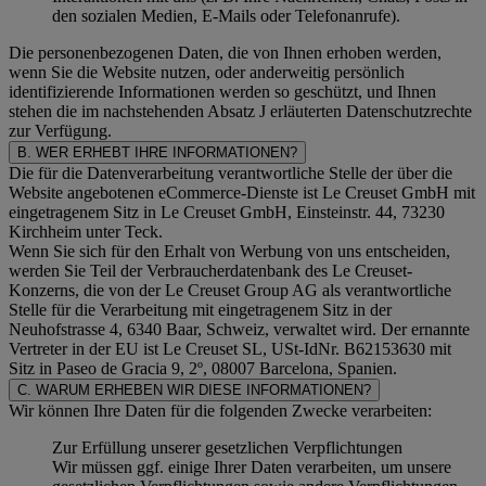
den sozialen Medien, E-Mails oder Telefonanrufe).
Die personenbezogenen Daten, die von Ihnen erhoben werden,
wenn Sie die Website nutzen, oder anderweitig persönlich
identifizierende Informationen werden so geschützt, und Ihnen
stehen die im nachstehenden
Absatz J
erläuterten Datenschutzrechte
zur Verfügung.
B. WER ERHEBT IHRE INFORMATIONEN?
Die für die Datenverarbeitung verantwortliche Stelle der über die
Website angebotenen eCommerce-Dienste ist Le Creuset GmbH mit
eingetragenem Sitz in Le Creuset GmbH, Einsteinstr. 44, 73230
Kirchheim unter Teck.
Wenn Sie sich für den Erhalt von Werbung von uns entscheiden,
werden Sie Teil der Verbraucherdatenbank des Le Creuset-
Konzerns, die von der Le Creuset Group AG als verantwortliche
Stelle für die Verarbeitung mit eingetragenem Sitz in der
Neuhofstrasse 4, 6340 Baar, Schweiz, verwaltet wird. Der ernannte
Vertreter in der EU ist Le Creuset SL, USt-IdNr. B62153630 mit
Sitz in Paseo de Gracia 9, 2º, 08007 Barcelona, Spanien.
C. WARUM ERHEBEN WIR DIESE INFORMATIONEN?
Wir können Ihre Daten für die folgenden Zwecke verarbeiten:
Zur Erfüllung unserer gesetzlichen Verpflichtungen
Wir müssen ggf. einige Ihrer Daten verarbeiten, um unsere