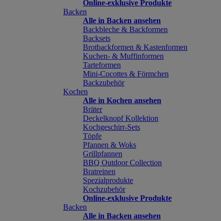
Online-exklusive Produkte
Backen
Alle in Backen ansehen
Backbleche & Backformen
Backsets
Brotbackformen & Kastenformen
Kuchen- & Muffinformen
Tarteformen
Mini-Cocottes & Förmchen
Backzubehör
Kochen
Alle in Kochen ansehen
Bräter
Deckelknopf Kollektion
Kochgeschirr-Sets
Töpfe
Pfannen & Woks
Grillpfannen
BBQ Outdoor Collection
Bratreinen
Spezialprodukte
Kochzubehör
Online-exklusive Produkte
Backen
Alle in Backen ansehen