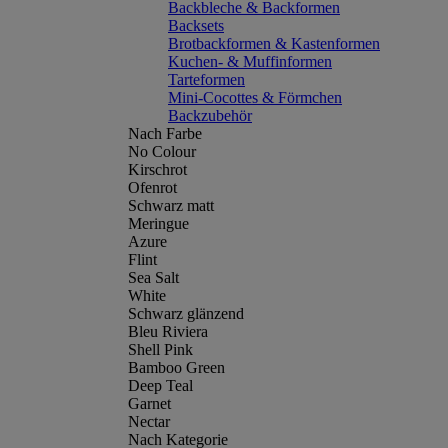
Backbleche & Backformen
Backsets
Brotbackformen & Kastenformen
Kuchen- & Muffinformen
Tarteformen
Mini-Cocottes & Förmchen
Backzubehör
Nach Farbe
No Colour
Kirschrot
Ofenrot
Schwarz matt
Meringue
Azure
Flint
Sea Salt
White
Schwarz glänzend
Bleu Riviera
Shell Pink
Bamboo Green
Deep Teal
Garnet
Nectar
Nach Kategorie