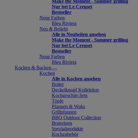
Make the Moment - Summer grilling
Nur bei Le Creuset
Bestseller
Neue Farben
Bleu Riviera
Neu & Beliebt
Alle in Neuheiten ansehen
Make the Moment - Summer grilling
Nur bei Le Creuset
Bestseller
Neue Farben
Bleu Riviera
Kochen & Backen
Kochen
Alle in Kochen ansehen
Bräter
Deckelknopf Kollektion
Kochgeschirr-Sets
Töpfe
Pfannen & Woks
Grillpfannen
BBQ Outdoor Collection
Bratreinen
Spezialprodukte
Kochzubehör