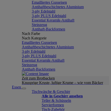
Emailliertes Gusseisen
Antihaftbeschichtetes Aluminium
3-ply Edelstahl
3-ply PLUS Edelstahl
Essential Keramik-Antihaft
Steinzeug
Antihaft-Backformen
Nach Farbe
Nach Kategorie
Emailliertes Gusseisen
Antihaftbeschichtetes Aluminium
3-ply Edelstahl
3-ply PLUS Edelstahl
Essential Keramik-Antihaft
Steinzeug
Antihaft-Backformen
Zeit zum Brotbacken
Knusprige Kruste, luftige Krume – wie vom Bäcker
Essen
Tischwäsche & Geschirr
Alle in Geschirr ansehen
Teller & Schüsseln
Servierformen
Tisch-Zubehör