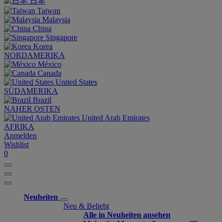
日本
Taiwan
Malaysia
China
Singapore
Korea
NORDAMERIKA
México
Canada
United States
SÜDAMERIKA
Brazil
NAHER OSTEN
United Arab Emirates
AFRIKA
Anmelden
Wishlist
0
Neuheiten
Neu & Beliebt
Alle in Neuheiten ansehen