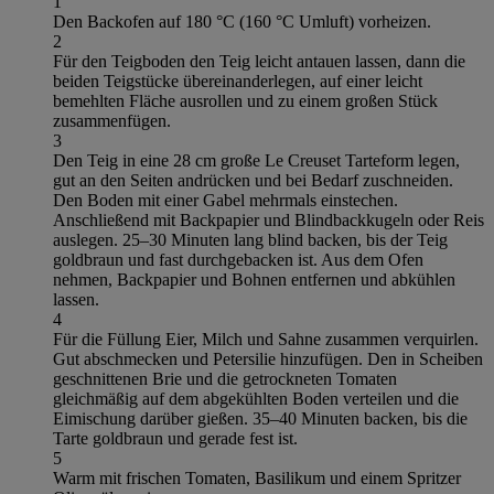
1
Den Backofen auf 180 °C (160 °C Umluft) vorheizen.
2
Für den Teigboden den Teig leicht antauen lassen, dann die
beiden Teigstücke übereinanderlegen, auf einer leicht
bemehlten Fläche ausrollen und zu einem großen Stück
zusammenfügen.
3
Den Teig in eine 28 cm große Le Creuset Tarteform legen,
gut an den Seiten andrücken und bei Bedarf zuschneiden.
Den Boden mit einer Gabel mehrmals einstechen.
Anschließend mit Backpapier und Blindbackkugeln oder Reis
auslegen. 25–30 Minuten lang blind backen, bis der Teig
goldbraun und fast durchgebacken ist. Aus dem Ofen
nehmen, Backpapier und Bohnen entfernen und abkühlen
lassen.
4
Für die Füllung Eier, Milch und Sahne zusammen verquirlen.
Gut abschmecken und Petersilie hinzufügen. Den in Scheiben
geschnittenen Brie und die getrockneten Tomaten
gleichmäßig auf dem abgekühlten Boden verteilen und die
Eimischung darüber gießen. 35–40 Minuten backen, bis die
Tarte goldbraun und gerade fest ist.
5
Warm mit frischen Tomaten, Basilikum und einem Spritzer