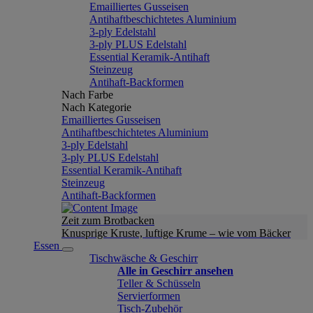
Emailliertes Gusseisen
Antihaftbeschichtetes Aluminium
3-ply Edelstahl
3-ply PLUS Edelstahl
Essential Keramik-Antihaft
Steinzeug
Antihaft-Backformen
Nach Farbe
Nach Kategorie
Emailliertes Gusseisen
Antihaftbeschichtetes Aluminium
3-ply Edelstahl
3-ply PLUS Edelstahl
Essential Keramik-Antihaft
Steinzeug
Antihaft-Backformen
Zeit zum Brotbacken
Knusprige Kruste, luftige Krume – wie vom Bäcker
Essen
Tischwäsche & Geschirr
Alle in Geschirr ansehen
Teller & Schüsseln
Servierformen
Tisch-Zubehör