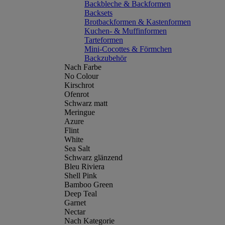
Backbleche & Backformen
Backsets
Brotbackformen & Kastenformen
Kuchen- & Muffinformen
Tarteformen
Mini-Cocottes & Förmchen
Backzubehör
Nach Farbe
No Colour
Kirschrot
Ofenrot
Schwarz matt
Meringue
Azure
Flint
White
Sea Salt
Schwarz glänzend
Bleu Riviera
Shell Pink
Bamboo Green
Deep Teal
Garnet
Nectar
Nach Kategorie