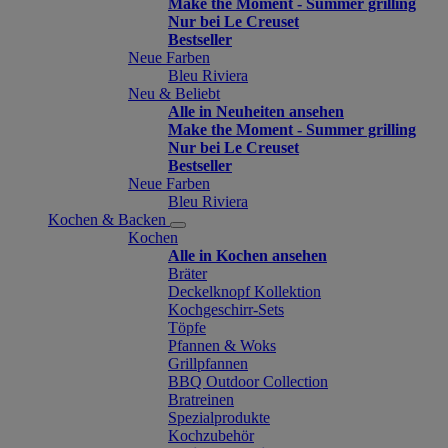
Make the Moment - Summer grilling
Nur bei Le Creuset
Bestseller
Neue Farben
Bleu Riviera
Neu & Beliebt
Alle in Neuheiten ansehen
Make the Moment - Summer grilling
Nur bei Le Creuset
Bestseller
Neue Farben
Bleu Riviera
Kochen & Backen
Kochen
Alle in Kochen ansehen
Bräter
Deckelknopf Kollektion
Kochgeschirr-Sets
Töpfe
Pfannen & Woks
Grillpfannen
BBQ Outdoor Collection
Bratreinen
Spezialprodukte
Kochzubehör