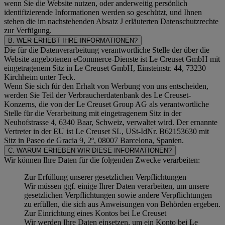
wenn Sie die Website nutzen, oder anderweitig persönlich
identifizierende Informationen werden so geschützt, und Ihnen
stehen die im nachstehenden
Absatz J
erläuterten Datenschutzrechte
zur Verfügung.
B. WER ERHEBT IHRE INFORMATIONEN?
Die für die Datenverarbeitung verantwortliche Stelle der über die
Website angebotenen eCommerce-Dienste ist Le Creuset GmbH mit
eingetragenem Sitz in Le Creuset GmbH, Einsteinstr. 44, 73230
Kirchheim unter Teck.
Wenn Sie sich für den Erhalt von Werbung von uns entscheiden,
werden Sie Teil der Verbraucherdatenbank des Le Creuset-
Konzerns, die von der Le Creuset Group AG als verantwortliche
Stelle für die Verarbeitung mit eingetragenem Sitz in der
Neuhofstrasse 4, 6340 Baar, Schweiz, verwaltet wird. Der ernannte
Vertreter in der EU ist Le Creuset SL, USt-IdNr. B62153630 mit
Sitz in Paseo de Gracia 9, 2º, 08007 Barcelona, Spanien.
C. WARUM ERHEBEN WIR DIESE INFORMATIONEN?
Wir können Ihre Daten für die folgenden Zwecke verarbeiten:
Zur Erfüllung unserer gesetzlichen Verpflichtungen
Wir müssen ggf. einige Ihrer Daten verarbeiten, um unsere
gesetzlichen Verpflichtungen sowie andere Verpflichtungen
zu erfüllen, die sich aus Anweisungen von Behörden ergeben.
Zur Einrichtung eines Kontos bei Le Creuset
Wir werden Ihre Daten einsetzen, um ein Konto bei Le