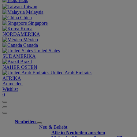
日本
Taiwan
Malaysia
China
Singapore
Korea
NORDAMERIKA
México
Canada
United States
SÜDAMERIKA
Brazil
NAHER OSTEN
United Arab Emirates
AFRIKA
Anmelden
Wishlist
0
Neuheiten
Neu & Beliebt
Alle in Neuheiten ansehen