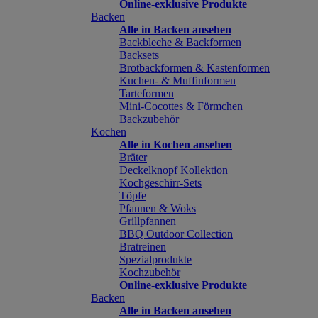
Online-exklusive Produkte
Backen
Alle in Backen ansehen
Backbleche & Backformen
Backsets
Brotbackformen & Kastenformen
Kuchen- & Muffinformen
Tarteformen
Mini-Cocottes & Förmchen
Backzubehör
Kochen
Alle in Kochen ansehen
Bräter
Deckelknopf Kollektion
Kochgeschirr-Sets
Töpfe
Pfannen & Woks
Grillpfannen
BBQ Outdoor Collection
Bratreinen
Spezialprodukte
Kochzubehör
Online-exklusive Produkte
Backen
Alle in Backen ansehen