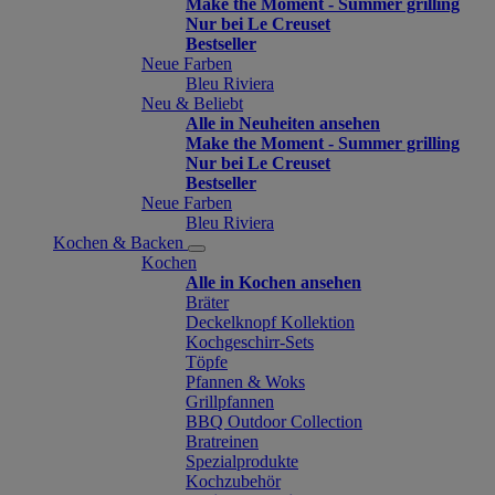
Make the Moment - Summer grilling
Nur bei Le Creuset
Bestseller
Neue Farben
Bleu Riviera
Neu & Beliebt
Alle in Neuheiten ansehen
Make the Moment - Summer grilling
Nur bei Le Creuset
Bestseller
Neue Farben
Bleu Riviera
Kochen & Backen
Kochen
Alle in Kochen ansehen
Bräter
Deckelknopf Kollektion
Kochgeschirr-Sets
Töpfe
Pfannen & Woks
Grillpfannen
BBQ Outdoor Collection
Bratreinen
Spezialprodukte
Kochzubehör