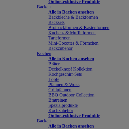
Online-exklusive Produkte
Backen
Alle in Backen ansehen
Backbleche & Backformen
Backsets
Brotbackformen & Kastenformen
Kuchen- & Muffinformen
Tarteformen
Mini-Cocottes & Förmchen
Backzubehör
Kochen
Alle in Kochen ansehen
Bräter
Deckelknopf Kollektion
Kochgeschirr-Sets
Töpfe
Pfannen & Woks
Grillpfannen
BBQ Outdoor Collection
Bratreinen
Spezialprodukte
Kochzubehör
Online-exklusive Produkte
Backen
Alle in Backen ansehen