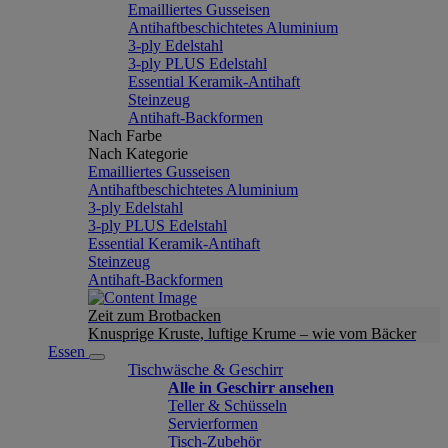
Emailliertes Gusseisen
Antihaftbeschichtetes Aluminium
3-ply Edelstahl
3-ply PLUS Edelstahl
Essential Keramik-Antihaft
Steinzeug
Antihaft-Backformen
Nach Farbe
Nach Kategorie
Emailliertes Gusseisen
Antihaftbeschichtetes Aluminium
3-ply Edelstahl
3-ply PLUS Edelstahl
Essential Keramik-Antihaft
Steinzeug
Antihaft-Backformen
Zeit zum Brotbacken
Knusprige Kruste, luftige Krume – wie vom Bäcker
Essen
Tischwäsche & Geschirr
Alle in Geschirr ansehen
Teller & Schüsseln
Servierformen
Tisch-Zubehör