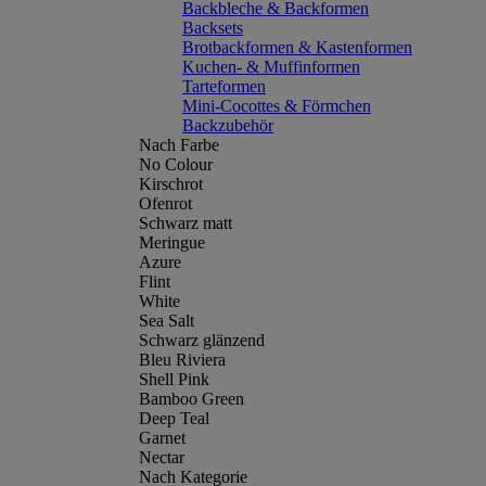
Backbleche & Backformen
Backsets
Brotbackformen & Kastenformen
Kuchen- & Muffinformen
Tarteformen
Mini-Cocottes & Förmchen
Backzubehör
Nach Farbe
No Colour
Kirschrot
Ofenrot
Schwarz matt
Meringue
Azure
Flint
White
Sea Salt
Schwarz glänzend
Bleu Riviera
Shell Pink
Bamboo Green
Deep Teal
Garnet
Nectar
Nach Kategorie