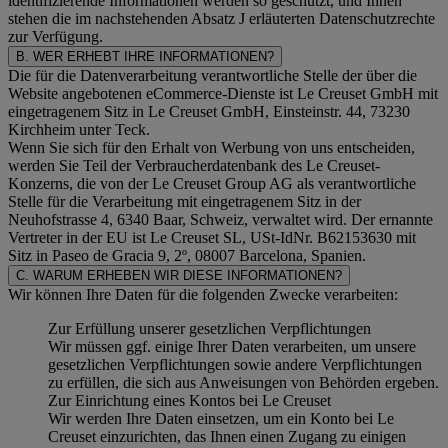
identifizierende Informationen werden so geschützt, und Ihnen
stehen die im nachstehenden
Absatz J
erläuterten Datenschutzrechte
zur Verfügung.
B. WER ERHEBT IHRE INFORMATIONEN?
Die für die Datenverarbeitung verantwortliche Stelle der über die
Website angebotenen eCommerce-Dienste ist Le Creuset GmbH mit
eingetragenem Sitz in Le Creuset GmbH, Einsteinstr. 44, 73230
Kirchheim unter Teck.
Wenn Sie sich für den Erhalt von Werbung von uns entscheiden,
werden Sie Teil der Verbraucherdatenbank des Le Creuset-
Konzerns, die von der Le Creuset Group AG als verantwortliche
Stelle für die Verarbeitung mit eingetragenem Sitz in der
Neuhofstrasse 4, 6340 Baar, Schweiz, verwaltet wird. Der ernannte
Vertreter in der EU ist Le Creuset SL, USt-IdNr. B62153630 mit
Sitz in Paseo de Gracia 9, 2º, 08007 Barcelona, Spanien.
C. WARUM ERHEBEN WIR DIESE INFORMATIONEN?
Wir können Ihre Daten für die folgenden Zwecke verarbeiten:
Zur Erfüllung unserer gesetzlichen Verpflichtungen
Wir müssen ggf. einige Ihrer Daten verarbeiten, um unsere
gesetzlichen Verpflichtungen sowie andere Verpflichtungen
zu erfüllen, die sich aus Anweisungen von Behörden ergeben.
Zur Einrichtung eines Kontos bei Le Creuset
Wir werden Ihre Daten einsetzen, um ein Konto bei Le
Creuset einzurichten, das Ihnen einen Zugang zu einigen