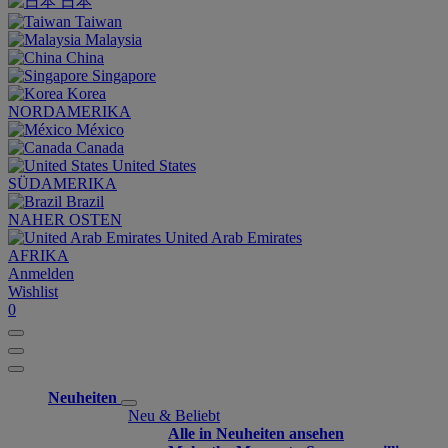
日本
Taiwan
Malaysia
China
Singapore
Korea
NORDAMERIKA
México
Canada
United States
SÜDAMERIKA
Brazil
NAHER OSTEN
United Arab Emirates
AFRIKA
Anmelden
Wishlist
0
Neuheiten
Neu & Beliebt
Alle in Neuheiten ansehen