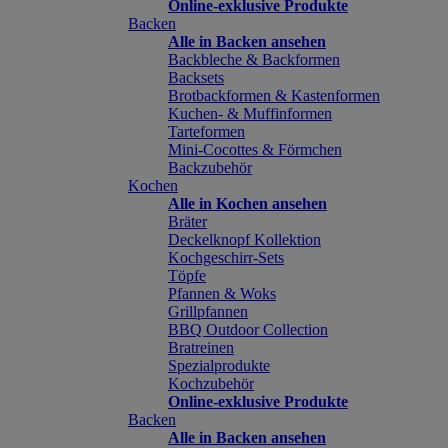
Online-exklusive Produkte
Backen
Alle in Backen ansehen
Backbleche & Backformen
Backsets
Brotbackformen & Kastenformen
Kuchen- & Muffinformen
Tarteformen
Mini-Cocottes & Förmchen
Backzubehör
Kochen
Alle in Kochen ansehen
Bräter
Deckelknopf Kollektion
Kochgeschirr-Sets
Töpfe
Pfannen & Woks
Grillpfannen
BBQ Outdoor Collection
Bratreinen
Spezialprodukte
Kochzubehör
Online-exklusive Produkte
Backen
Alle in Backen ansehen