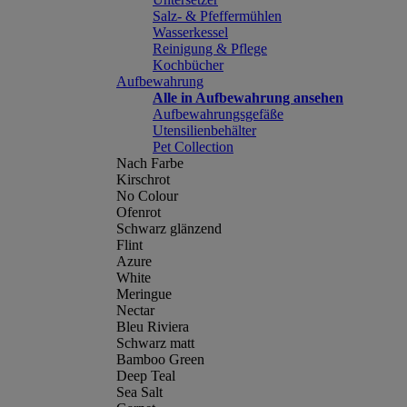
Salz- & Pfeffermühlen
Wasserkessel
Reinigung & Pflege
Kochbücher
Aufbewahrung
Alle in Aufbewahrung ansehen
Aufbewahrungsgefäße
Utensilienbehälter
Pet Collection
Nach Farbe
Kirschrot
No Colour
Ofenrot
Schwarz glänzend
Flint
Azure
White
Meringue
Nectar
Bleu Riviera
Schwarz matt
Bamboo Green
Deep Teal
Sea Salt