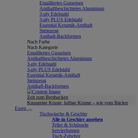
Emailliertes Gusseisen
Antihaftbeschichtetes Aluminium
3-ply Edelstahl
3-ply PLUS Edelstahl
Essential Keramik-Antihaft
Steinzeug
Antihaft-Backformen
Nach Farbe
Nach Kategorie
Emailliertes Gusseisen
Antihaftbeschichtetes Aluminium
3-ply Edelstahl
3-ply PLUS Edelstahl
Essential Keramik-Antihaft
Steinzeug
Antihaft-Backformen
Zeit zum Brotbacken
Knusprige Kruste, luftige Krume – wie vom Bäcker
Essen
Tischwäsche & Geschirr
Alle in Geschirr ansehen
Teller & Schüsseln
Servierformen
Tisch-Zubehör