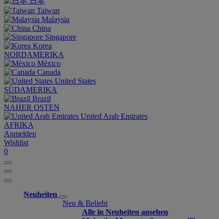
日本
Taiwan
Malaysia
China
Singapore
Korea
NORDAMERIKA
México
Canada
United States
SÜDAMERIKA
Brazil
NAHER OSTEN
United Arab Emirates
AFRIKA
Anmelden
Wishlist
0
Neuheiten
Neu & Beliebt
Alle in Neuheiten ansehen