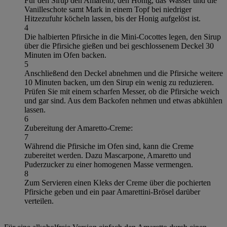
Für den Sirup den Amaretto, den Honig, das Wasser und die
Vanilleschote samt Mark in einem Topf bei niedriger
Hitzezufuhr köcheln lassen, bis der Honig aufgelöst ist.
4
Die halbierten Pfirsiche in die Mini-Cocottes legen, den Sirup
über die Pfirsiche gießen und bei geschlossenem Deckel 30
Minuten im Ofen backen.
5
Anschließend den Deckel abnehmen und die Pfirsiche weitere
10 Minuten backen, um den Sirup ein wenig zu reduzieren.
Prüfen Sie mit einem scharfen Messer, ob die Pfirsiche weich
und gar sind. Aus dem Backofen nehmen und etwas abkühlen
lassen.
6
Zubereitung der Amaretto-Creme:
7
Während die Pfirsiche im Ofen sind, kann die Creme
zubereitet werden. Dazu Mascarpone, Amaretto und
Puderzucker zu einer homogenen Masse vermengen.
8
Zum Servieren einen Kleks der Creme über die pochierten
Pfirsiche geben und ein paar Amarettini-Brösel darüber
verteilen.