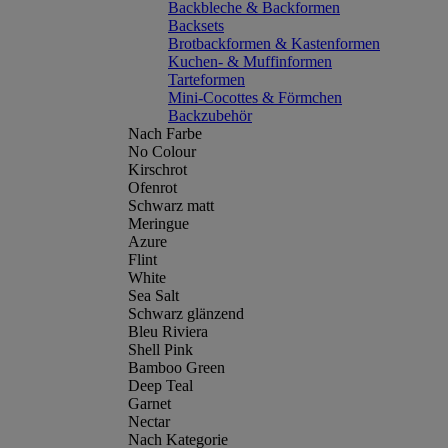
Backbleche & Backformen
Backsets
Brotbackformen & Kastenformen
Kuchen- & Muffinformen
Tarteformen
Mini-Cocottes & Förmchen
Backzubehör
Nach Farbe
No Colour
Kirschrot
Ofenrot
Schwarz matt
Meringue
Azure
Flint
White
Sea Salt
Schwarz glänzend
Bleu Riviera
Shell Pink
Bamboo Green
Deep Teal
Garnet
Nectar
Nach Kategorie