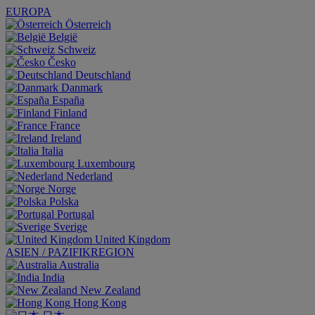
EUROPA
Österreich
België
Schweiz
Česko
Deutschland
Danmark
España
Finland
France
Ireland
Italia
Luxembourg
Nederland
Norge
Polska
Portugal
Sverige
United Kingdom
ASIEN / PAZIFIKREGION
Australia
India
New Zealand
Hong Kong