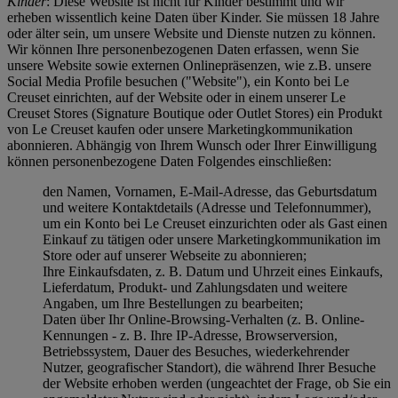
Kinder
: Diese Website ist nicht für Kinder bestimmt und wir
erheben wissentlich keine Daten über Kinder. Sie müssen 18 Jahre
oder älter sein, um unsere Website und Dienste nutzen zu können.
Wir können Ihre personenbezogenen Daten erfassen, wenn Sie
unsere Website sowie externen Onlinepräsenzen, wie z.B. unsere
Social Media Profile besuchen ("
Website
"), ein Konto bei Le
Creuset einrichten, auf der Website oder in einem unserer Le
Creuset Stores (Signature Boutique oder Outlet Stores) ein Produkt
von Le Creuset kaufen oder unsere Marketingkommunikation
abonnieren. Abhängig von Ihrem Wunsch oder Ihrer Einwilligung
können personenbezogene Daten Folgendes einschließen:
den Namen, Vornamen, E-Mail-Adresse, das Geburtsdatum
und weitere Kontaktdetails (Adresse und Telefonnummer),
um ein Konto bei Le Creuset einzurichten oder als Gast einen
Einkauf zu tätigen oder unsere Marketingkommunikation im
Store oder auf unserer Webseite zu abonnieren;
Ihre Einkaufsdaten, z. B. Datum und Uhrzeit eines Einkaufs,
Lieferdatum, Produkt- und Zahlungsdaten und weitere
Angaben, um Ihre Bestellungen zu bearbeiten;
Daten über Ihr Online-Browsing-Verhalten (z. B. Online-
Kennungen - z. B. Ihre IP-Adresse, Browserversion,
Betriebssystem, Dauer des Besuches, wiederkehrender
Nutzer, geografischer Standort), die während Ihrer Besuche
der Website erhoben werden (ungeachtet der Frage, ob Sie ein