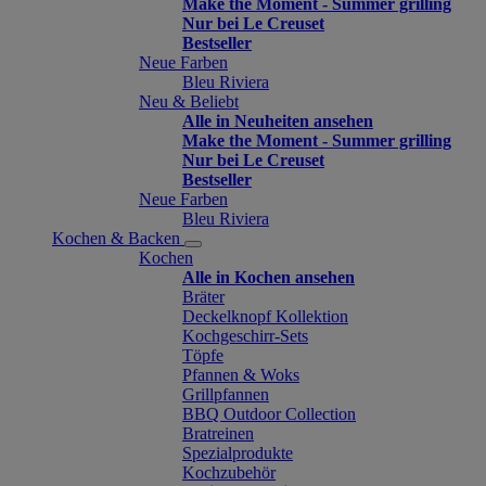
Make the Moment - Summer grilling
Nur bei Le Creuset
Bestseller
Neue Farben
Bleu Riviera
Neu & Beliebt
Alle in Neuheiten ansehen
Make the Moment - Summer grilling
Nur bei Le Creuset
Bestseller
Neue Farben
Bleu Riviera
Kochen & Backen
Kochen
Alle in Kochen ansehen
Bräter
Deckelknopf Kollektion
Kochgeschirr-Sets
Töpfe
Pfannen & Woks
Grillpfannen
BBQ Outdoor Collection
Bratreinen
Spezialprodukte
Kochzubehör