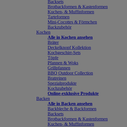
Backsets
Brotbackformen & Kastenformen
Kuchen- & Muffinformen
Tarteformen
Mini-Cocottes & Förmchen
Backzubehör
Kochen
Alle in Kochen ansehen
Bräter
Deckelknopf Kollektion
Kochgeschirr-Sets
Töpfe
Pfannen & Woks
Grillpfannen
BBQ Outdoor Collection
Bratreinen
Spezialprodukte
Kochzubehör
Online-exklusive Produkte
Backen
Alle in Backen ansehen
Backbleche & Backformen
Backsets
Brotbackformen & Kastenformen
Kuchen- & Muffinformen