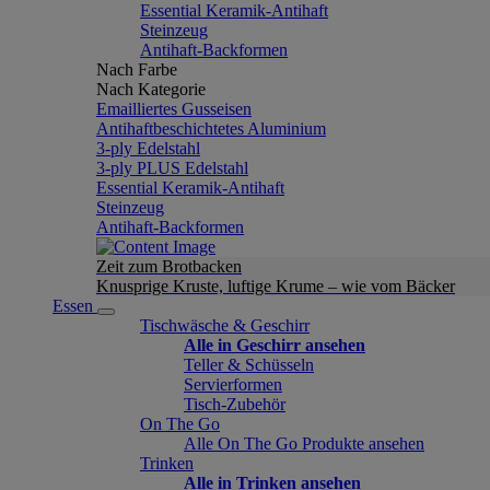
Essential Keramik-Antihaft
Steinzeug
Antihaft-Backformen
Nach Farbe
Nach Kategorie
Emailliertes Gusseisen
Antihaftbeschichtetes Aluminium
3-ply Edelstahl
3-ply PLUS Edelstahl
Essential Keramik-Antihaft
Steinzeug
Antihaft-Backformen
Zeit zum Brotbacken
Knusprige Kruste, luftige Krume – wie vom Bäcker
Essen
Tischwäsche & Geschirr
Alle in Geschirr ansehen
Teller & Schüsseln
Servierformen
Tisch-Zubehör
On The Go
Alle On The Go Produkte ansehen
Trinken
Alle in Trinken ansehen