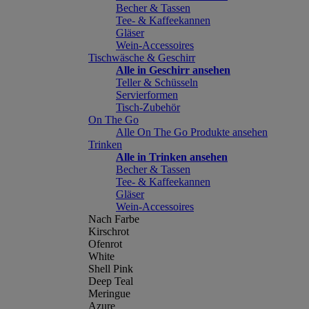
Becher & Tassen
Tee- & Kaffeekannen
Gläser
Wein-Accessoires
Tischwäsche & Geschirr
Alle in Geschirr ansehen
Teller & Schüsseln
Servierformen
Tisch-Zubehör
On The Go
Alle On The Go Produkte ansehen
Trinken
Alle in Trinken ansehen
Becher & Tassen
Tee- & Kaffeekannen
Gläser
Wein-Accessoires
Nach Farbe
Kirschrot
Ofenrot
White
Shell Pink
Deep Teal
Meringue
Azure