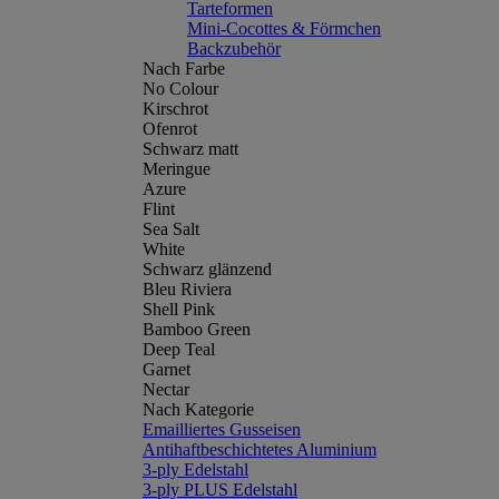
Tarteformen
Mini-Cocottes & Förmchen
Backzubehör
Nach Farbe
No Colour
Kirschrot
Ofenrot
Schwarz matt
Meringue
Azure
Flint
Sea Salt
White
Schwarz glänzend
Bleu Riviera
Shell Pink
Bamboo Green
Deep Teal
Garnet
Nectar
Nach Kategorie
Emailliertes Gusseisen
Antihaftbeschichtetes Aluminium
3-ply Edelstahl
3-ply PLUS Edelstahl