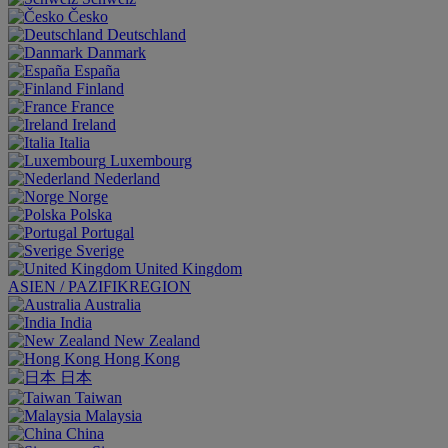
Česko
Deutschland
Danmark
España
Finland
France
Ireland
Italia
Luxembourg
Nederland
Norge
Polska
Portugal
Sverige
United Kingdom
ASIEN / PAZIFIKREGION
Australia
India
New Zealand
Hong Kong
日本
Taiwan
Malaysia
China