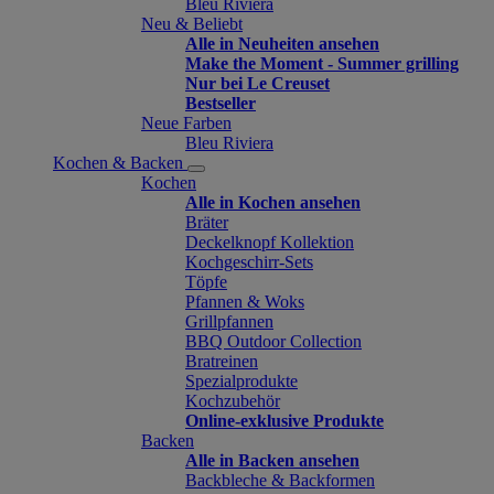
Bleu Riviera
Neu & Beliebt
Alle in Neuheiten ansehen
Make the Moment - Summer grilling
Nur bei Le Creuset
Bestseller
Neue Farben
Bleu Riviera
Kochen & Backen
Kochen
Alle in Kochen ansehen
Bräter
Deckelknopf Kollektion
Kochgeschirr-Sets
Töpfe
Pfannen & Woks
Grillpfannen
BBQ Outdoor Collection
Bratreinen
Spezialprodukte
Kochzubehör
Online-exklusive Produkte
Backen
Alle in Backen ansehen
Backbleche & Backformen