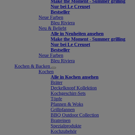
Make the Moment - Summer grilling
Nur bei Le Creuset
Bestseller
Neue Farben
Bleu Riviera
Neu & Beliebt
Alle in Neuheiten ansehen
Make the Moment - Summer grilling
Nur bei Le Creuset
Bestseller
Neue Farben
Bleu Riviera
Kochen & Backen
Kochen
Alle in Kochen ansehen
Bräter
Deckelknopf Kollektion
Kochgeschirr-Sets
Töpfe
Pfannen & Woks
Grillpfannen
BBQ Outdoor Collection
Bratreinen
Spezialprodukte
Kochzubehör