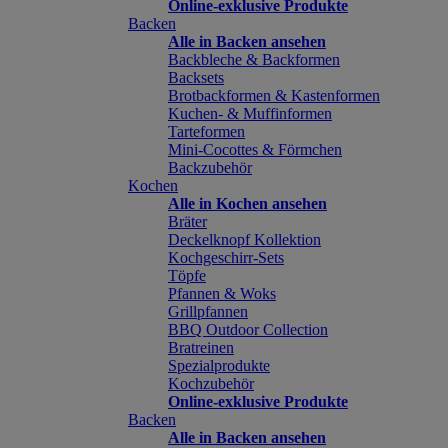
Online-exklusive Produkte
Backen
Alle in Backen ansehen
Backbleche & Backformen
Backsets
Brotbackformen & Kastenformen
Kuchen- & Muffinformen
Tarteformen
Mini-Cocottes & Förmchen
Backzubehör
Kochen
Alle in Kochen ansehen
Bräter
Deckelknopf Kollektion
Kochgeschirr-Sets
Töpfe
Pfannen & Woks
Grillpfannen
BBQ Outdoor Collection
Bratreinen
Spezialprodukte
Kochzubehör
Online-exklusive Produkte
Backen
Alle in Backen ansehen