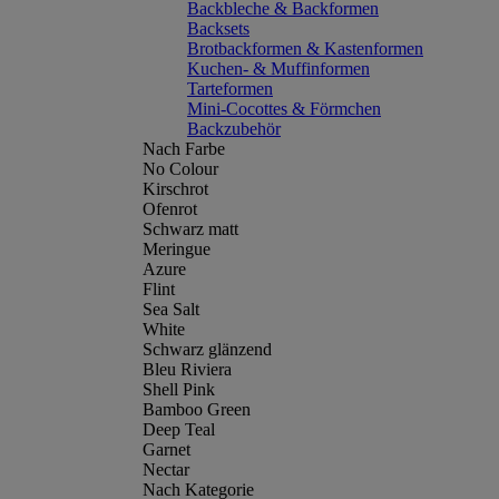
Backbleche & Backformen
Backsets
Brotbackformen & Kastenformen
Kuchen- & Muffinformen
Tarteformen
Mini-Cocottes & Förmchen
Backzubehör
Nach Farbe
No Colour
Kirschrot
Ofenrot
Schwarz matt
Meringue
Azure
Flint
Sea Salt
White
Schwarz glänzend
Bleu Riviera
Shell Pink
Bamboo Green
Deep Teal
Garnet
Nectar
Nach Kategorie