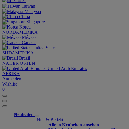
日本
Taiwan
Malaysia
China
Singapore
Korea
NORDAMERIKA
México
Canada
United States
SÜDAMERIKA
Brazil
NAHER OSTEN
United Arab Emirates
AFRIKA
Anmelden
Wishlist
0
Neuheiten
Neu & Beliebt
Alle in Neuheiten ansehen