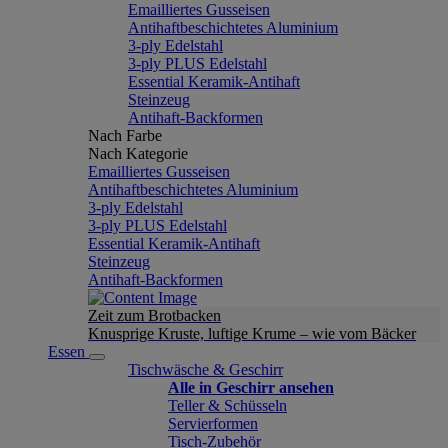
Emailliertes Gusseisen
Antihaftbeschichtetes Aluminium
3-ply Edelstahl
3-ply PLUS Edelstahl
Essential Keramik-Antihaft
Steinzeug
Antihaft-Backformen
Nach Farbe
Nach Kategorie
Emailliertes Gusseisen
Antihaftbeschichtetes Aluminium
3-ply Edelstahl
3-ply PLUS Edelstahl
Essential Keramik-Antihaft
Steinzeug
Antihaft-Backformen
Zeit zum Brotbacken
Knusprige Kruste, luftige Krume – wie vom Bäcker
Essen
Tischwäsche & Geschirr
Alle in Geschirr ansehen
Teller & Schüsseln
Servierformen
Tisch-Zubehör