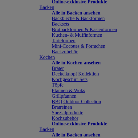
Online-exklusive Produkte
Backen
Alle in Backen ansehen
Backbleche & Backformen
Backsets
Brotbackformen & Kastenformen
Kuchen- & Muffinformen
Tarteformen
Mini-Cocottes & Förmchen
Backzubehör
Kochen
Alle in Kochen ansehen
Bräter
Deckelknopf Kollektion
Kochgeschirr-Sets
Töpfe
Pfannen & Woks
Grillpfannen
BBQ Outdoor Collection
Bratreinen
Spezialprodukte
Kochzubehör
Online-exklusive Produkte
Backen
Alle in Backen ansehen