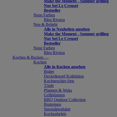
Make the Moment - Summer grilling
Nur bei Le Creuset
Bestseller
Neue Farben
Bleu Riviera
Neu & Beliebt
Alle in Neuheiten ansehen
Make the Moment - Summer grilling
Nur bei Le Creuset
Bestseller
Neue Farben
Bleu Riviera
Kochen & Backen
Kochen
Alle in Kochen ansehen
Bräter
Deckelknopf Kollektion
Kochgeschirr-Sets
Töpfe
Pfannen & Woks
Grillpfannen
BBQ Outdoor Collection
Bratreinen
Spezialprodukte
Kochzubehör