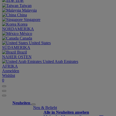
日本
Taiwan
Malaysia
China
Singapore
Korea
NORDAMERIKA
México
Canada
United States
SÜDAMERIKA
Brazil
NAHER OSTEN
United Arab Emirates
AFRIKA
Anmelden
Wishlist
0
Neuheiten
Neu & Beliebt
Alle in Neuheiten ansehen