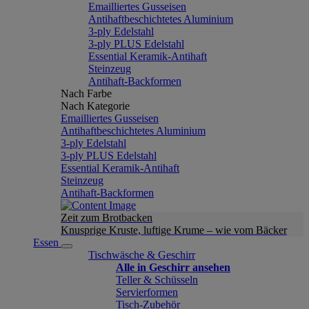
Emailliertes Gusseisen
Antihaftbeschichtetes Aluminium
3-ply Edelstahl
3-ply PLUS Edelstahl
Essential Keramik-Antihaft
Steinzeug
Antihaft-Backformen
Nach Farbe
Nach Kategorie
Emailliertes Gusseisen
Antihaftbeschichtetes Aluminium
3-ply Edelstahl
3-ply PLUS Edelstahl
Essential Keramik-Antihaft
Steinzeug
Antihaft-Backformen
Zeit zum Brotbacken
Knusprige Kruste, luftige Krume – wie vom Bäcker
Essen
Tischwäsche & Geschirr
Alle in Geschirr ansehen
Teller & Schüsseln
Servierformen
Tisch-Zubehör