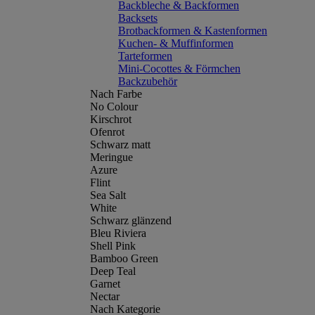
Backbleche & Backformen
Backsets
Brotbackformen & Kastenformen
Kuchen- & Muffinformen
Tarteformen
Mini-Cocottes & Förmchen
Backzubehör
Nach Farbe
No Colour
Kirschrot
Ofenrot
Schwarz matt
Meringue
Azure
Flint
Sea Salt
White
Schwarz glänzend
Bleu Riviera
Shell Pink
Bamboo Green
Deep Teal
Garnet
Nectar
Nach Kategorie