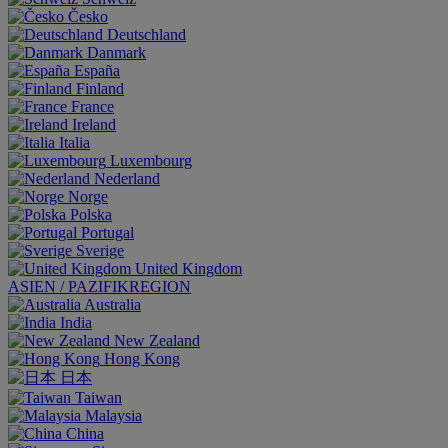
Česko
Deutschland
Danmark
España
Finland
France
Ireland
Italia
Luxembourg
Nederland
Norge
Polska
Portugal
Sverige
United Kingdom
ASIEN / PAZIFIKREGION
Australia
India
New Zealand
Hong Kong
日本
Taiwan
Malaysia
China