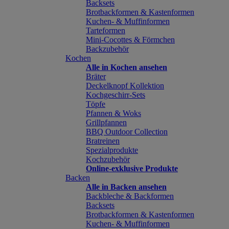
Backsets
Brotbackformen & Kastenformen
Kuchen- & Muffinformen
Tarteformen
Mini-Cocottes & Förmchen
Backzubehör
Kochen
Alle in Kochen ansehen
Bräter
Deckelknopf Kollektion
Kochgeschirr-Sets
Töpfe
Pfannen & Woks
Grillpfannen
BBQ Outdoor Collection
Bratreinen
Spezialprodukte
Kochzubehör
Online-exklusive Produkte
Backen
Alle in Backen ansehen
Backbleche & Backformen
Backsets
Brotbackformen & Kastenformen
Kuchen- & Muffinformen