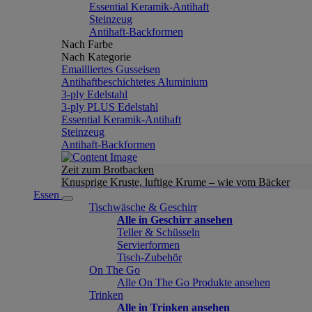
Essential Keramik-Antihaft
Steinzeug
Antihaft-Backformen
Nach Farbe
Nach Kategorie
Emailliertes Gusseisen
Antihaftbeschichtetes Aluminium
3-ply Edelstahl
3-ply PLUS Edelstahl
Essential Keramik-Antihaft
Steinzeug
Antihaft-Backformen
Zeit zum Brotbacken
Knusprige Kruste, luftige Krume – wie vom Bäcker
Essen
Tischwäsche & Geschirr
Alle in Geschirr ansehen
Teller & Schüsseln
Servierformen
Tisch-Zubehör
On The Go
Alle On The Go Produkte ansehen
Trinken
Alle in Trinken ansehen