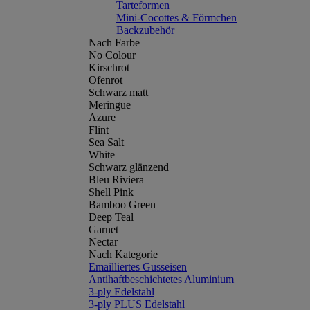
Tarteformen
Mini-Cocottes & Förmchen
Backzubehör
Nach Farbe
No Colour
Kirschrot
Ofenrot
Schwarz matt
Meringue
Azure
Flint
Sea Salt
White
Schwarz glänzend
Bleu Riviera
Shell Pink
Bamboo Green
Deep Teal
Garnet
Nectar
Nach Kategorie
Emailliertes Gusseisen
Antihaftbeschichtetes Aluminium
3-ply Edelstahl
3-ply PLUS Edelstahl