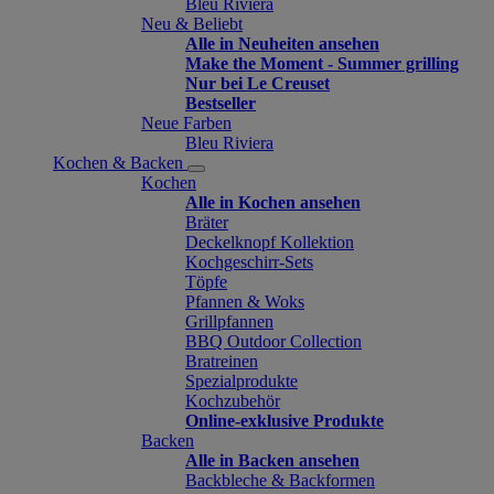
Bleu Riviera
Neu & Beliebt
Alle in Neuheiten ansehen
Make the Moment - Summer grilling
Nur bei Le Creuset
Bestseller
Neue Farben
Bleu Riviera
Kochen & Backen
Kochen
Alle in Kochen ansehen
Bräter
Deckelknopf Kollektion
Kochgeschirr-Sets
Töpfe
Pfannen & Woks
Grillpfannen
BBQ Outdoor Collection
Bratreinen
Spezialprodukte
Kochzubehör
Online-exklusive Produkte
Backen
Alle in Backen ansehen
Backbleche & Backformen