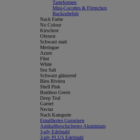
Tarteformen
Mini-Cocottes & Förmchen
Backzubehör
Nach Farbe
No Colour
Kirschrot
Ofenrot
Schwarz matt
Meringue
Azure
Flint
White
Sea Salt
Schwarz glänzend
Bleu Riviera
Shell Pink
Bamboo Green
Deep Teal
Garnet
Nectar
Nach Kategorie
Emailliertes Gusseisen
Antihaftbeschichtetes Aluminium
3-ply Edelstahl
3-ply PLUS Edelstahl