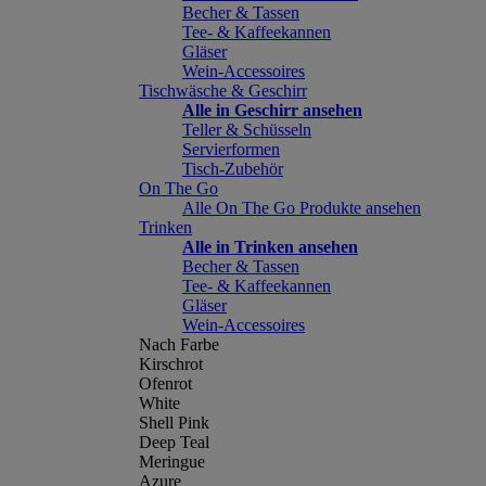
Becher & Tassen
Tee- & Kaffeekannen
Gläser
Wein-Accessoires
Tischwäsche & Geschirr
Alle in Geschirr ansehen
Teller & Schüsseln
Servierformen
Tisch-Zubehör
On The Go
Alle On The Go Produkte ansehen
Trinken
Alle in Trinken ansehen
Becher & Tassen
Tee- & Kaffeekannen
Gläser
Wein-Accessoires
Nach Farbe
Kirschrot
Ofenrot
White
Shell Pink
Deep Teal
Meringue
Azure