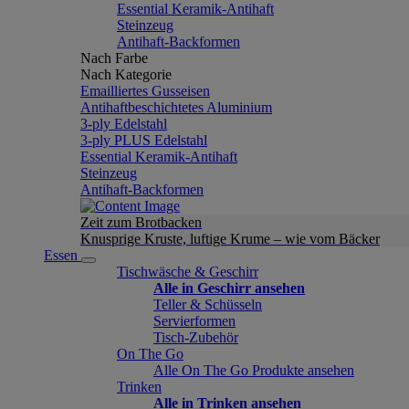
Essential Keramik-Antihaft
Steinzeug
Antihaft-Backformen
Nach Farbe
Nach Kategorie
Emailliertes Gusseisen
Antihaftbeschichtetes Aluminium
3-ply Edelstahl
3-ply PLUS Edelstahl
Essential Keramik-Antihaft
Steinzeug
Antihaft-Backformen
Zeit zum Brotbacken
Knusprige Kruste, luftige Krume – wie vom Bäcker
Essen
Tischwäsche & Geschirr
Alle in Geschirr ansehen
Teller & Schüsseln
Servierformen
Tisch-Zubehör
On The Go
Alle On The Go Produkte ansehen
Trinken
Alle in Trinken ansehen