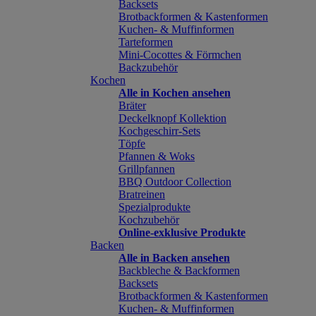
Backsets
Brotbackformen & Kastenformen
Kuchen- & Muffinformen
Tarteformen
Mini-Cocottes & Förmchen
Backzubehör
Kochen
Alle in Kochen ansehen
Bräter
Deckelknopf Kollektion
Kochgeschirr-Sets
Töpfe
Pfannen & Woks
Grillpfannen
BBQ Outdoor Collection
Bratreinen
Spezialprodukte
Kochzubehör
Online-exklusive Produkte
Backen
Alle in Backen ansehen
Backbleche & Backformen
Backsets
Brotbackformen & Kastenformen
Kuchen- & Muffinformen