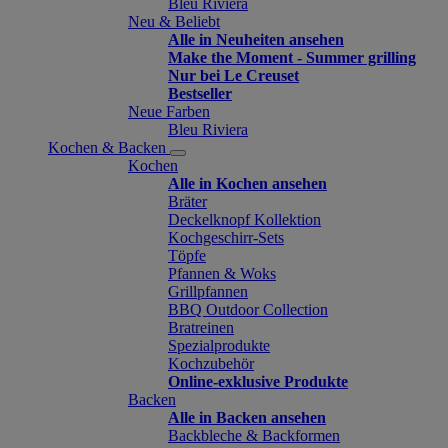
Bleu Riviera
Neu & Beliebt
Alle in Neuheiten ansehen
Make the Moment - Summer grilling
Nur bei Le Creuset
Bestseller
Neue Farben
Bleu Riviera
Kochen & Backen
Kochen
Alle in Kochen ansehen
Bräter
Deckelknopf Kollektion
Kochgeschirr-Sets
Töpfe
Pfannen & Woks
Grillpfannen
BBQ Outdoor Collection
Bratreinen
Spezialprodukte
Kochzubehör
Online-exklusive Produkte
Backen
Alle in Backen ansehen
Backbleche & Backformen