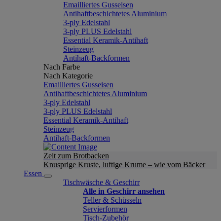
Emailliertes Gusseisen
Antihaftbeschichtetes Aluminium
3-ply Edelstahl
3-ply PLUS Edelstahl
Essential Keramik-Antihaft
Steinzeug
Antihaft-Backformen
Nach Farbe
Nach Kategorie
Emailliertes Gusseisen
Antihaftbeschichtetes Aluminium
3-ply Edelstahl
3-ply PLUS Edelstahl
Essential Keramik-Antihaft
Steinzeug
Antihaft-Backformen
Zeit zum Brotbacken
Knusprige Kruste, luftige Krume – wie vom Bäcker
Essen
Tischwäsche & Geschirr
Alle in Geschirr ansehen
Teller & Schüsseln
Servierformen
Tisch-Zubehör