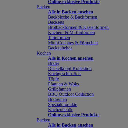
Online-exklusive Produkte
Backen
Alle in Backen ansehen
Backbleche & Backformen
Backsets
Brotbackformen & Kastenformen
Kuchen- & Muffinformen
Tarteformen
Mini-Cocottes & Förmchen
Backzubehör
Kochen
Alle in Kochen ansehen
Bräter
Deckelknopf Kollektion
Kochgeschirr-Sets
Töpfe
Pfannen & Woks
Grillpfannen
BBQ Outdoor Collection
Bratreinen
Spezialprodukte
Kochzubehör
Online-exklusive Produkte
Backen
Alle in Backen ansehen