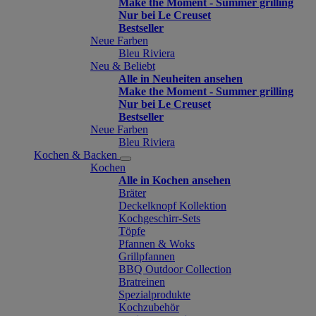
Make the Moment - Summer grilling
Nur bei Le Creuset
Bestseller
Neue Farben
Bleu Riviera
Neu & Beliebt
Alle in Neuheiten ansehen
Make the Moment - Summer grilling
Nur bei Le Creuset
Bestseller
Neue Farben
Bleu Riviera
Kochen & Backen
Kochen
Alle in Kochen ansehen
Bräter
Deckelknopf Kollektion
Kochgeschirr-Sets
Töpfe
Pfannen & Woks
Grillpfannen
BBQ Outdoor Collection
Bratreinen
Spezialprodukte
Kochzubehör