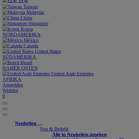
日本
Taiwan
Malaysia
China
Singapore
Korea
NORDAMERIKA
México
Canada
United States
SÜDAMERIKA
Brazil
NAHER OSTEN
United Arab Emirates
AFRIKA
Anmelden
Wishlist
0
Neuheiten
Neu & Beliebt
Alle in Neuheiten ansehen