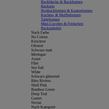
Backbleche & Backformen
Backsets
Brotbackformen & Kastenformen
Kuchen- & Muffinformen
Tarteformen
Mini-Cocottes & Förmchen
Backzubehör
Nach Farbe
No Colour
Kirschrot
Ofenrot
Schwarz matt
Meringue
Azure
Flint
Sea Salt
White
Schwarz glänzend
Bleu Riviera
Shell Pink
Bamboo Green
Deep Teal
Garnet
Nectar
Nach Kategorie