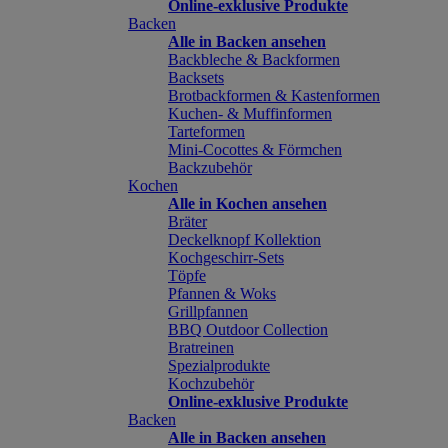
Online-exklusive Produkte
Backen
Alle in Backen ansehen
Backbleche & Backformen
Backsets
Brotbackformen & Kastenformen
Kuchen- & Muffinformen
Tarteformen
Mini-Cocottes & Förmchen
Backzubehör
Kochen
Alle in Kochen ansehen
Bräter
Deckelknopf Kollektion
Kochgeschirr-Sets
Töpfe
Pfannen & Woks
Grillpfannen
BBQ Outdoor Collection
Bratreinen
Spezialprodukte
Kochzubehör
Online-exklusive Produkte
Backen
Alle in Backen ansehen