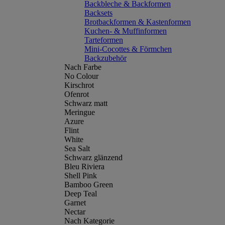
Backbleche & Backformen
Backsets
Brotbackformen & Kastenformen
Kuchen- & Muffinformen
Tarteformen
Mini-Cocottes & Förmchen
Backzubehör
Nach Farbe
No Colour
Kirschrot
Ofenrot
Schwarz matt
Meringue
Azure
Flint
White
Sea Salt
Schwarz glänzend
Bleu Riviera
Shell Pink
Bamboo Green
Deep Teal
Garnet
Nectar
Nach Kategorie