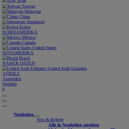
日本
Taiwan
Malaysia
China
Singapore
Korea
NORDAMERIKA
México
Canada
United States
SÜDAMERIKA
Brazil
NAHER OSTEN
United Arab Emirates
AFRIKA
Anmelden
Wishlist
0
Neuheiten
Neu & Beliebt
Alle in Neuheiten ansehen