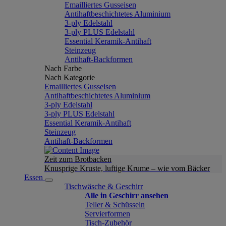
Emailliertes Gusseisen
Antihaftbeschichtetes Aluminium
3-ply Edelstahl
3-ply PLUS Edelstahl
Essential Keramik-Antihaft
Steinzeug
Antihaft-Backformen
Nach Farbe
Nach Kategorie
Emailliertes Gusseisen
Antihaftbeschichtetes Aluminium
3-ply Edelstahl
3-ply PLUS Edelstahl
Essential Keramik-Antihaft
Steinzeug
Antihaft-Backformen
Zeit zum Brotbacken
Knusprige Kruste, luftige Krume – wie vom Bäcker
Essen
Tischwäsche & Geschirr
Alle in Geschirr ansehen
Teller & Schüsseln
Servierformen
Tisch-Zubehör