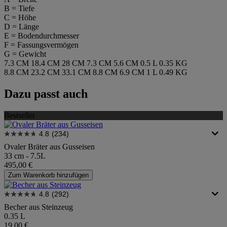
B = Tiefe
C = Höhe
D = Länge
E = Bodendurchmesser
F = Fassungsvermögen
G = Gewicht
7.3 CM
18.4 CM
28 CM
7.3 CM
5.6 CM
0.5 L
0.35 KG
8.8 CM
23.2 CM
33.1 CM
8.8 CM
6.9 CM
1 L
0.49 KG
Dazu passt auch
Bestseller
4.8
(234)
Ovaler Bräter aus Gusseisen
33 cm - 7.5L
495,00 €
Zum Warenkorb hinzufügen
4.8
(292)
Becher aus Steinzeug
0.35 L
19,00 €