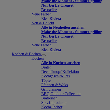
Make the Moment - Summer grilling
Nur bei Le Creuset
Bestseller
Neue Farben
Bleu Riviera
Neu & Beliebt
Alle in Neuheiten ansehen
Make the Moment - Summer grilling
Nur bei Le Creuset
Bestseller
Neue Farben
Bleu Riviera
Kochen & Backen
Kochen
Alle in Kochen ansehen
Bräter
Deckelknopf Kollektion
Kochgeschirr-Sets
Töpfe
Pfannen & Woks
Grillpfannen
BBQ Outdoor Collection
Bratreinen
Spezialprodukte
Kochzubehör