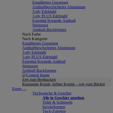
Emailliertes Gusseisen
Antihaftbeschichtetes Aluminium
3-ply Edelstahl
3-ply PLUS Edelstahl
Essential Keramik-Antihaft
Steinzeug
Antihaft-Backformen
Nach Farbe
Nach Kategorie
Emailliertes Gusseisen
Antihaftbeschichtetes Aluminium
3-ply Edelstahl
3-ply PLUS Edelstahl
Essential Keramik-Antihaft
Steinzeug
Antihaft-Backformen
Zeit zum Brotbacken
Knusprige Kruste, luftige Krume – wie vom Bäcker
Essen
Tischwäsche & Geschirr
Alle in Geschirr ansehen
Teller & Schüsseln
Servierformen
Tisch-Zubehör