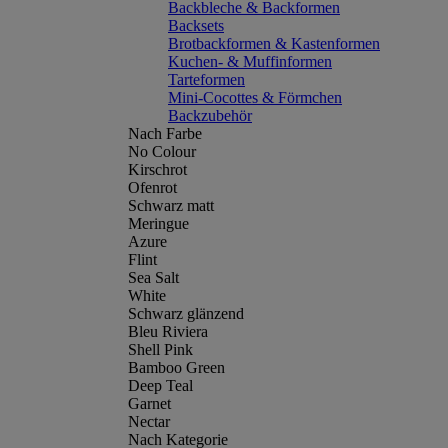
Backbleche & Backformen
Backsets
Brotbackformen & Kastenformen
Kuchen- & Muffinformen
Tarteformen
Mini-Cocottes & Förmchen
Backzubehör
Nach Farbe
No Colour
Kirschrot
Ofenrot
Schwarz matt
Meringue
Azure
Flint
Sea Salt
White
Schwarz glänzend
Bleu Riviera
Shell Pink
Bamboo Green
Deep Teal
Garnet
Nectar
Nach Kategorie