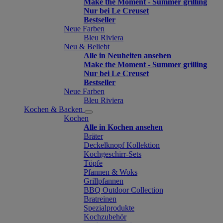
Make the Moment - Summer grilling
Nur bei Le Creuset
Bestseller
Neue Farben
Bleu Riviera
Neu & Beliebt
Alle in Neuheiten ansehen
Make the Moment - Summer grilling
Nur bei Le Creuset
Bestseller
Neue Farben
Bleu Riviera
Kochen & Backen
Kochen
Alle in Kochen ansehen
Bräter
Deckelknopf Kollektion
Kochgeschirr-Sets
Töpfe
Pfannen & Woks
Grillpfannen
BBQ Outdoor Collection
Bratreinen
Spezialprodukte
Kochzubehör