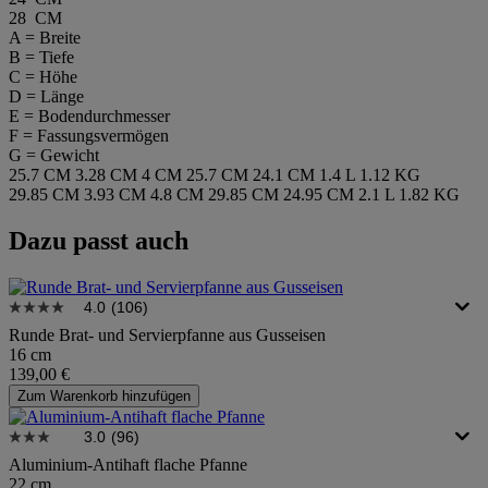
28 CM
A = Breite
B = Tiefe
C = Höhe
D = Länge
E = Bodendurchmesser
F = Fassungsvermögen
G = Gewicht
25.7 CM
3.28 CM
4 CM
25.7 CM
24.1 CM
1.4 L
1.12 KG
29.85 CM
3.93 CM
4.8 CM
29.85 CM
24.95 CM
2.1 L
1.82 KG
Dazu passt auch
4.0
(106)
Runde Brat- und Servierpfanne aus Gusseisen
16 cm
139,00 €
Zum Warenkorb hinzufügen
3.0
(96)
Aluminium-Antihaft flache Pfanne
22 cm