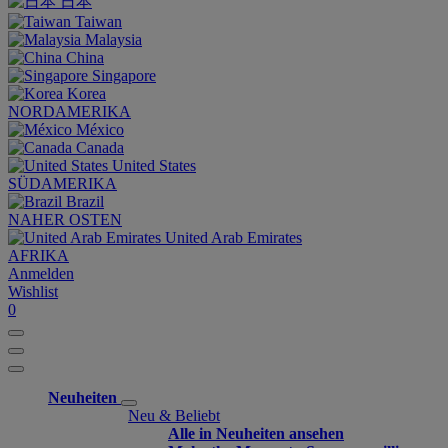
日本
Taiwan
Malaysia
China
Singapore
Korea
NORDAMERIKA
México
Canada
United States
SÜDAMERIKA
Brazil
NAHER OSTEN
United Arab Emirates
AFRIKA
Anmelden
Wishlist
0
Neuheiten
Neu & Beliebt
Alle in Neuheiten ansehen