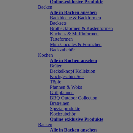
Online-exklusive Produkte
Backen
Alle in Backen ansehen
Backbleche & Backformen
Backsets
Brotbackformen & Kastenformen
Kuchen- & Muffinformen
Tarteformen
Mini-Cocottes & Förmchen
Backzubehör
Kochen
Alle in Kochen ansehen
Bräter
Deckelknopf Kollektion
Kochgeschirr-Sets
Töpfe
Pfannen & Woks
Grillpfannen
BBQ Outdoor Collection
Bratreinen
Spezialprodukte
Kochzubehör
Online-exklusive Produkte
Backen
Alle in Backen ansehen