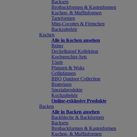
Backsets
Brotbackformen & Kastenformen
Kuchen- & Muffinformen
Tarteformen
Mini-Cocottes & Förmchen
Backzubehör
Kochen
Alle in Kochen ansehen
Bräter
Deckelknopf Kollektion
Kochgeschirr-Sets
Töpfe
Pfannen & Woks
Grillpfannen
BBQ Outdoor Collection
Bratreinen
Spezialprodukte
Kochzubehör
Online-exklusive Produkte
Backen
Alle in Backen ansehen
Backbleche & Backformen
Backsets
Brotbackformen & Kastenformen
Kuchen- & Muffinformen