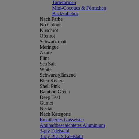
Tarteformen
Mini-Cocottes & Förmchen
Backzubehör
Nach Farbe
No Colour
Kirschrot
Ofenrot
Schwarz matt
Meringue
Azure
Flint
Sea Salt
White
Schwarz glänzend
Bleu Riviera
Shell Pink
Bamboo Green
Deep Teal
Garnet
Nectar
Nach Kategorie
Emailliertes Gusseisen
Antihaftbeschichtetes Aluminium
3-ply Edelstahl
3-ply PLUS Edelstahl