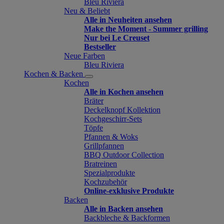
Bleu Riviera
Neu & Beliebt
Alle in Neuheiten ansehen
Make the Moment - Summer grilling
Nur bei Le Creuset
Bestseller
Neue Farben
Bleu Riviera
Kochen & Backen
Kochen
Alle in Kochen ansehen
Bräter
Deckelknopf Kollektion
Kochgeschirr-Sets
Töpfe
Pfannen & Woks
Grillpfannen
BBQ Outdoor Collection
Bratreinen
Spezialprodukte
Kochzubehör
Online-exklusive Produkte
Backen
Alle in Backen ansehen
Backbleche & Backformen