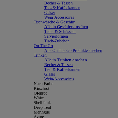
Becher & Tassen
Tee- & Kaffeekannen
Gläser
Wein-Accessoires
Tischwäsche & Geschirr
Alle in Geschirr ansehen
Teller & Schüsseln
Servierformen
Tisch-Zubehör
On The Go
Alle On The Go Produkte ansehen
Trinken
Alle in Trinken ansehen
Becher & Tassen
Tee- & Kaffeekannen
Gläser
Wein-Accessoires
Nach Farbe
Kirschrot
Ofenrot
White
Shell Pink
Deep Teal
Meringue
Azure