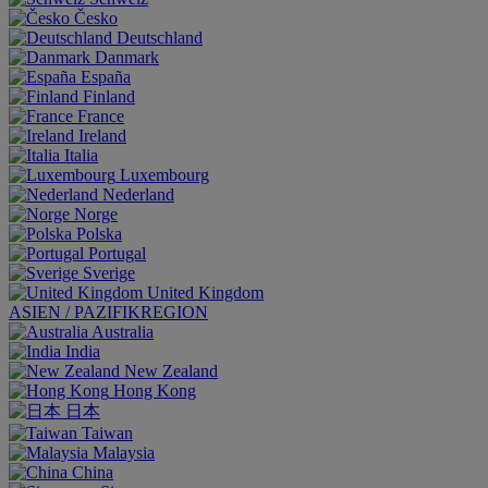
Česko
Deutschland
Danmark
España
Finland
France
Ireland
Italia
Luxembourg
Nederland
Norge
Polska
Portugal
Sverige
United Kingdom
ASIEN / PAZIFIKREGION
Australia
India
New Zealand
Hong Kong
日本
Taiwan
Malaysia
China