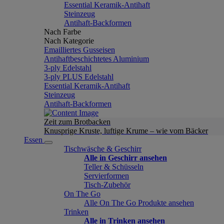
Essential Keramik-Antihaft
Steinzeug
Antihaft-Backformen
Nach Farbe
Nach Kategorie
Emailliertes Gusseisen
Antihaftbeschichtetes Aluminium
3-ply Edelstahl
3-ply PLUS Edelstahl
Essential Keramik-Antihaft
Steinzeug
Antihaft-Backformen
Zeit zum Brotbacken
Knusprige Kruste, luftige Krume – wie vom Bäcker
Essen
Tischwäsche & Geschirr
Alle in Geschirr ansehen
Teller & Schüsseln
Servierformen
Tisch-Zubehör
On The Go
Alle On The Go Produkte ansehen
Trinken
Alle in Trinken ansehen