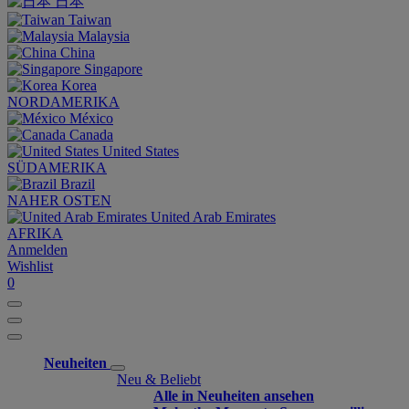
日本
Taiwan
Malaysia
China
Singapore
Korea
NORDAMERIKA
México
Canada
United States
SÜDAMERIKA
Brazil
NAHER OSTEN
United Arab Emirates
AFRIKA
Anmelden
Wishlist
0
Neuheiten
Neu & Beliebt
Alle in Neuheiten ansehen