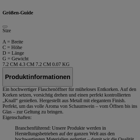
Größen-Guide
Size
A = Breite
C = Höhe
D = Länge
G = Gewicht
7.2 CM
4.3 CM
7.2 CM
0.07 KG
Produktinformationen
Ein hochwertiger Flaschenöffner für müheloses Entkorken. Auf den
Korken setzen, vorsichtig drehen und einen perfekt kontrollierten
„Knall“ genießen. Hergestellt aus Metall mit elegantem Finish.
Perfekt, um das volle Aroma von Schaumwein – vom Öffnen bis ins
Glas – zur Geltung zu bringen.
Eigenschaften:
Branchenführend: Unsere Produkte werden in
Herstellungsbetrieben auf der ganzen Welt aus den
hochwertigsten Materialien gefertigt – damit wir die Qualität