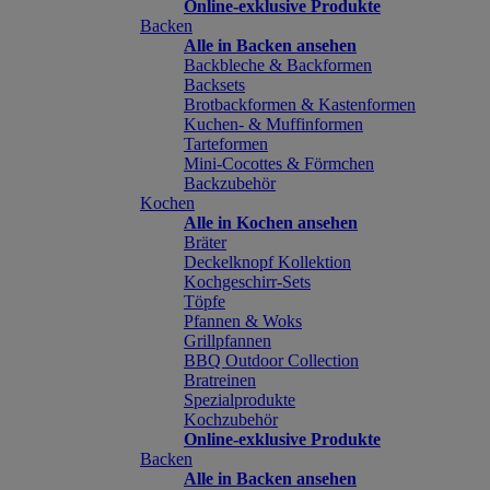
Online-exklusive Produkte
Backen
Alle in Backen ansehen
Backbleche & Backformen
Backsets
Brotbackformen & Kastenformen
Kuchen- & Muffinformen
Tarteformen
Mini-Cocottes & Förmchen
Backzubehör
Kochen
Alle in Kochen ansehen
Bräter
Deckelknopf Kollektion
Kochgeschirr-Sets
Töpfe
Pfannen & Woks
Grillpfannen
BBQ Outdoor Collection
Bratreinen
Spezialprodukte
Kochzubehör
Online-exklusive Produkte
Backen
Alle in Backen ansehen