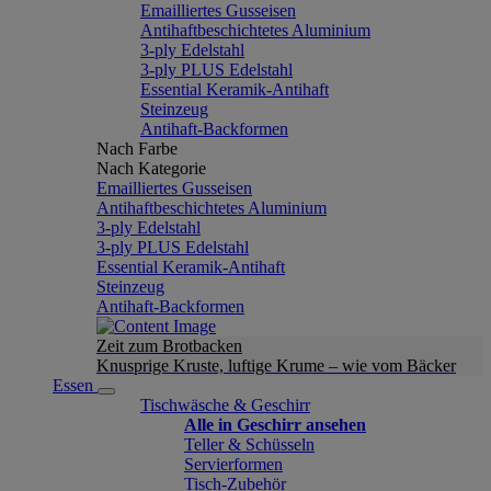
Emailliertes Gusseisen
Antihaftbeschichtetes Aluminium
3-ply Edelstahl
3-ply PLUS Edelstahl
Essential Keramik-Antihaft
Steinzeug
Antihaft-Backformen
Nach Farbe
Nach Kategorie
Emailliertes Gusseisen
Antihaftbeschichtetes Aluminium
3-ply Edelstahl
3-ply PLUS Edelstahl
Essential Keramik-Antihaft
Steinzeug
Antihaft-Backformen
Zeit zum Brotbacken
Knusprige Kruste, luftige Krume – wie vom Bäcker
Essen
Tischwäsche & Geschirr
Alle in Geschirr ansehen
Teller & Schüsseln
Servierformen
Tisch-Zubehör