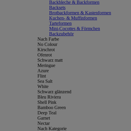
Backbleche & Backformen
Backsets
Brotbackformen & Kastenformen
Kuchen- & Muffinformen
Tarteformen
Mini-Cocottes & Förmchen
Backzubehör
Nach Farbe
No Colour
Kirschrot
Ofenrot
Schwarz matt
Meringue
Azure
Flint
Sea Salt
White
Schwarz glänzend
Bleu Riviera
Shell Pink
Bamboo Green
Deep Teal
Garnet
Nectar
Nach Kategorie