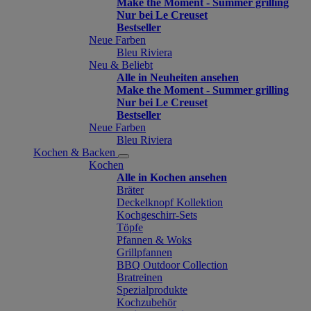
Make the Moment - Summer grilling
Nur bei Le Creuset
Bestseller
Neue Farben
Bleu Riviera
Neu & Beliebt
Alle in Neuheiten ansehen
Make the Moment - Summer grilling
Nur bei Le Creuset
Bestseller
Neue Farben
Bleu Riviera
Kochen & Backen
Kochen
Alle in Kochen ansehen
Bräter
Deckelknopf Kollektion
Kochgeschirr-Sets
Töpfe
Pfannen & Woks
Grillpfannen
BBQ Outdoor Collection
Bratreinen
Spezialprodukte
Kochzubehör