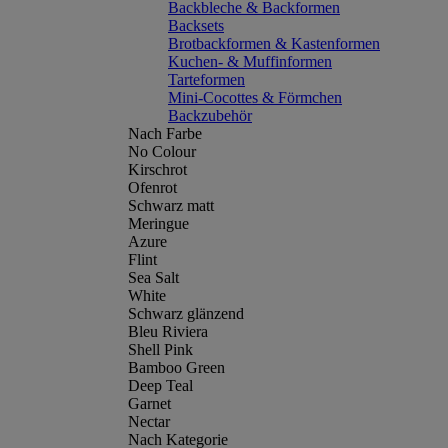
Backbleche & Backformen
Backsets
Brotbackformen & Kastenformen
Kuchen- & Muffinformen
Tarteformen
Mini-Cocottes & Förmchen
Backzubehör
Nach Farbe
No Colour
Kirschrot
Ofenrot
Schwarz matt
Meringue
Azure
Flint
Sea Salt
White
Schwarz glänzend
Bleu Riviera
Shell Pink
Bamboo Green
Deep Teal
Garnet
Nectar
Nach Kategorie