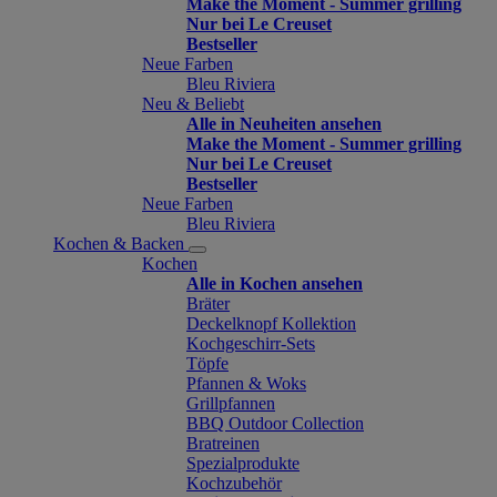
Make the Moment - Summer grilling
Nur bei Le Creuset
Bestseller
Neue Farben
Bleu Riviera
Neu & Beliebt
Alle in Neuheiten ansehen
Make the Moment - Summer grilling
Nur bei Le Creuset
Bestseller
Neue Farben
Bleu Riviera
Kochen & Backen
Kochen
Alle in Kochen ansehen
Bräter
Deckelknopf Kollektion
Kochgeschirr-Sets
Töpfe
Pfannen & Woks
Grillpfannen
BBQ Outdoor Collection
Bratreinen
Spezialprodukte
Kochzubehör