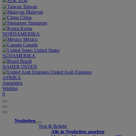
日本
Taiwan
Malaysia
China
Singapore
Korea
NORDAMERIKA
México
Canada
United States
SÜDAMERIKA
Brazil
NAHER OSTEN
United Arab Emirates
AFRIKA
Anmelden
Wishlist
0
Neuheiten
Neu & Beliebt
Alle in Neuheiten ansehen