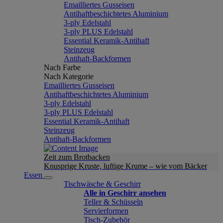
Emailliertes Gusseisen
Antihaftbeschichtetes Aluminium
3-ply Edelstahl
3-ply PLUS Edelstahl
Essential Keramik-Antihaft
Steinzeug
Antihaft-Backformen
Nach Farbe
Nach Kategorie
Emailliertes Gusseisen
Antihaftbeschichtetes Aluminium
3-ply Edelstahl
3-ply PLUS Edelstahl
Essential Keramik-Antihaft
Steinzeug
Antihaft-Backformen
Zeit zum Brotbacken
Knusprige Kruste, luftige Krume – wie vom Bäcker
Essen
Tischwäsche & Geschirr
Alle in Geschirr ansehen
Teller & Schüsseln
Servierformen
Tisch-Zubehör