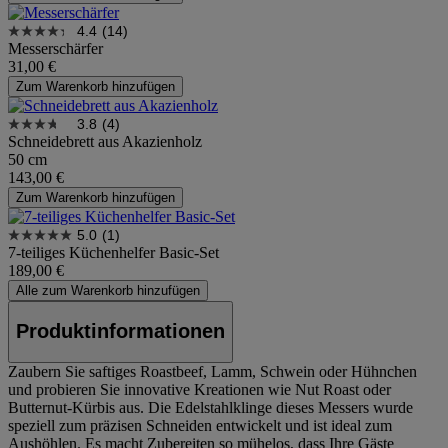
4.4
(14)
Messerschärfer
31,00 €
Zum Warenkorb hinzufügen
3.8
(4)
Schneidebrett aus Akazienholz
50 cm
143,00 €
Zum Warenkorb hinzufügen
5.0
(1)
7-teiliges Küchenhelfer Basic-Set
189,00 €
Alle zum Warenkorb hinzufügen
Produktinformationen
Zaubern Sie saftiges Roastbeef, Lamm, Schwein oder Hühnchen
und probieren Sie innovative Kreationen wie Nut Roast oder
Butternut-Kürbis aus. Die Edelstahlklinge dieses Messers wurde
speziell zum präzisen Schneiden entwickelt und ist ideal zum
Aushöhlen. Es macht Zubereiten so mühelos, dass Ihre Gäste