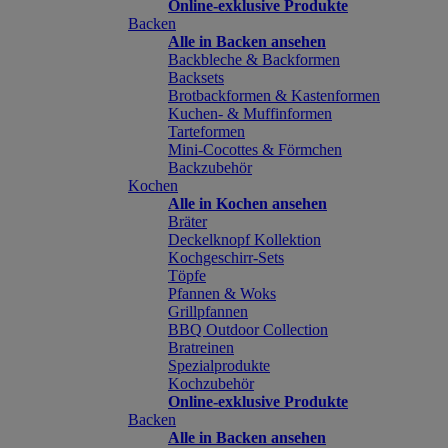
Online-exklusive Produkte
Backen
Alle in Backen ansehen
Backbleche & Backformen
Backsets
Brotbackformen & Kastenformen
Kuchen- & Muffinformen
Tarteformen
Mini-Cocottes & Förmchen
Backzubehör
Kochen
Alle in Kochen ansehen
Bräter
Deckelknopf Kollektion
Kochgeschirr-Sets
Töpfe
Pfannen & Woks
Grillpfannen
BBQ Outdoor Collection
Bratreinen
Spezialprodukte
Kochzubehör
Online-exklusive Produkte
Backen
Alle in Backen ansehen