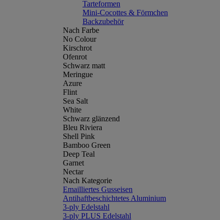
Tarteformen
Mini-Cocottes & Förmchen
Backzubehör
Nach Farbe
No Colour
Kirschrot
Ofenrot
Schwarz matt
Meringue
Azure
Flint
Sea Salt
White
Schwarz glänzend
Bleu Riviera
Shell Pink
Bamboo Green
Deep Teal
Garnet
Nectar
Nach Kategorie
Emailliertes Gusseisen
Antihaftbeschichtetes Aluminium
3-ply Edelstahl
3-ply PLUS Edelstahl