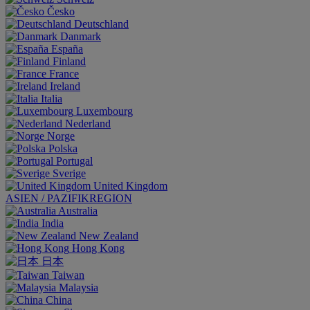
Česko
Deutschland
Danmark
España
Finland
France
Ireland
Italia
Luxembourg
Nederland
Norge
Polska
Portugal
Sverige
United Kingdom
ASIEN / PAZIFIKREGION
Australia
India
New Zealand
Hong Kong
日本
Taiwan
Malaysia
China