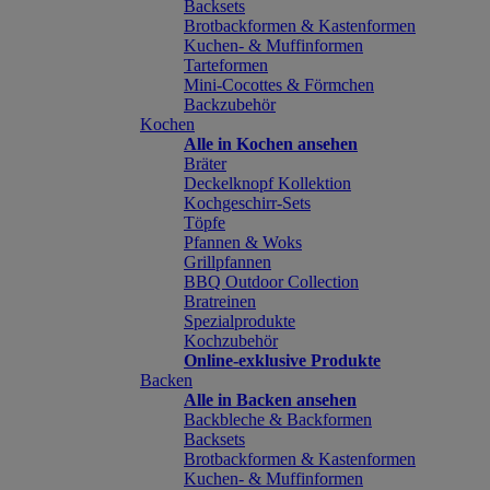
Backsets
Brotbackformen & Kastenformen
Kuchen- & Muffinformen
Tarteformen
Mini-Cocottes & Förmchen
Backzubehör
Kochen
Alle in Kochen ansehen
Bräter
Deckelknopf Kollektion
Kochgeschirr-Sets
Töpfe
Pfannen & Woks
Grillpfannen
BBQ Outdoor Collection
Bratreinen
Spezialprodukte
Kochzubehör
Online-exklusive Produkte
Backen
Alle in Backen ansehen
Backbleche & Backformen
Backsets
Brotbackformen & Kastenformen
Kuchen- & Muffinformen