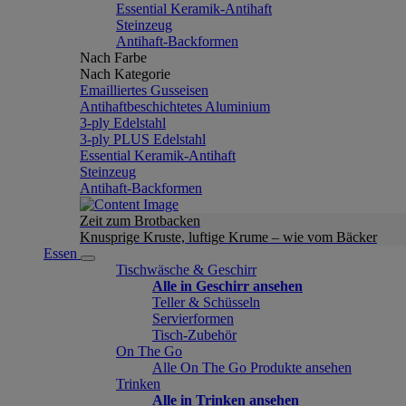
Essential Keramik-Antihaft
Steinzeug
Antihaft-Backformen
Nach Farbe
Nach Kategorie
Emailliertes Gusseisen
Antihaftbeschichtetes Aluminium
3-ply Edelstahl
3-ply PLUS Edelstahl
Essential Keramik-Antihaft
Steinzeug
Antihaft-Backformen
Zeit zum Brotbacken
Knusprige Kruste, luftige Krume – wie vom Bäcker
Essen
Tischwäsche & Geschirr
Alle in Geschirr ansehen
Teller & Schüsseln
Servierformen
Tisch-Zubehör
On The Go
Alle On The Go Produkte ansehen
Trinken
Alle in Trinken ansehen