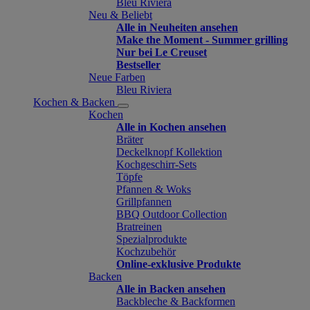
Bleu Riviera
Neu & Beliebt
Alle in Neuheiten ansehen
Make the Moment - Summer grilling
Nur bei Le Creuset
Bestseller
Neue Farben
Bleu Riviera
Kochen & Backen
Kochen
Alle in Kochen ansehen
Bräter
Deckelknopf Kollektion
Kochgeschirr-Sets
Töpfe
Pfannen & Woks
Grillpfannen
BBQ Outdoor Collection
Bratreinen
Spezialprodukte
Kochzubehör
Online-exklusive Produkte
Backen
Alle in Backen ansehen
Backbleche & Backformen