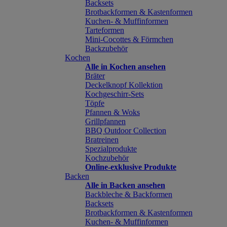
Backsets
Brotbackformen & Kastenformen
Kuchen- & Muffinformen
Tarteformen
Mini-Cocottes & Förmchen
Backzubehör
Kochen
Alle in Kochen ansehen
Bräter
Deckelknopf Kollektion
Kochgeschirr-Sets
Töpfe
Pfannen & Woks
Grillpfannen
BBQ Outdoor Collection
Bratreinen
Spezialprodukte
Kochzubehör
Online-exklusive Produkte
Backen
Alle in Backen ansehen
Backbleche & Backformen
Backsets
Brotbackformen & Kastenformen
Kuchen- & Muffinformen