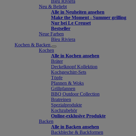
Bleu Riviera
Neu & Beliebt
Alle in Neuheiten ansehen
Make the Moment - Summer grilling
Nur bei Le Creuset
Bestseller
Neue Farben
Bleu Riviera
Kochen & Backen
Kochen
Alle in Kochen ansehen
Bräter
Deckelknopf Kollektion
Kochgeschirr-Sets
Töpfe
Pfannen & Woks
Grillpfannen
BBQ Outdoor Collection
Bratreinen
Spezialprodukte
Kochzubehör
Online-exklusive Produkte
Backen
Alle in Backen ansehen
Backbleche & Backformen