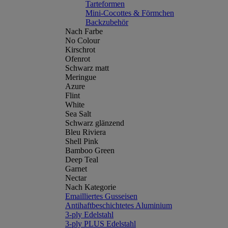
Tarteformen
Mini-Cocottes & Förmchen
Backzubehör
Nach Farbe
No Colour
Kirschrot
Ofenrot
Schwarz matt
Meringue
Azure
Flint
White
Sea Salt
Schwarz glänzend
Bleu Riviera
Shell Pink
Bamboo Green
Deep Teal
Garnet
Nectar
Nach Kategorie
Emailliertes Gusseisen
Antihaftbeschichtetes Aluminium
3-ply Edelstahl
3-ply PLUS Edelstahl