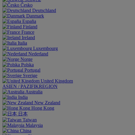
Česko
Deutschland
Danmark
España
Finland
France
Ireland
Italia
Luxembourg
Nederland
Norge
Polska
Portugal
Sverige
United Kingdom
ASIEN / PAZIFIKREGION
Australia
India
New Zealand
Hong Kong
日本
Taiwan
Malaysia
China