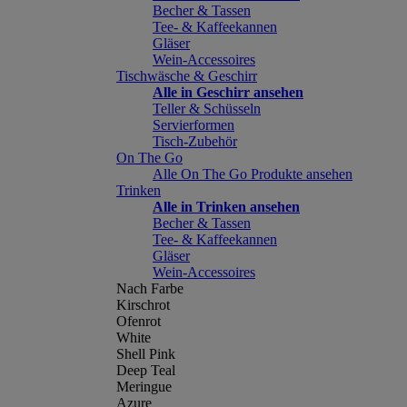
Becher & Tassen
Tee- & Kaffeekannen
Gläser
Wein-Accessoires
Tischwäsche & Geschirr
Alle in Geschirr ansehen
Teller & Schüsseln
Servierformen
Tisch-Zubehör
On The Go
Alle On The Go Produkte ansehen
Trinken
Alle in Trinken ansehen
Becher & Tassen
Tee- & Kaffeekannen
Gläser
Wein-Accessoires
Nach Farbe
Kirschrot
Ofenrot
White
Shell Pink
Deep Teal
Meringue
Azure