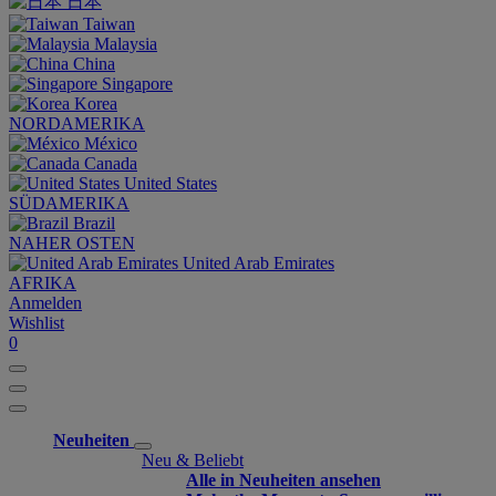
日本
Taiwan
Malaysia
China
Singapore
Korea
NORDAMERIKA
México
Canada
United States
SÜDAMERIKA
Brazil
NAHER OSTEN
United Arab Emirates
AFRIKA
Anmelden
Wishlist
0
Neuheiten
Neu & Beliebt
Alle in Neuheiten ansehen