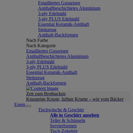
Emailliertes Gusseisen
Antihaftbeschichtetes Aluminium
3-ply Edelstahl
3-ply PLUS Edelstahl
Essential Keramik-Antihaft
Steinzeug
Antihaft-Backformen
Nach Farbe
Nach Kategorie
Emailliertes Gusseisen
Antihaftbeschichtetes Aluminium
3-ply Edelstahl
3-ply PLUS Edelstahl
Essential Keramik-Antihaft
Steinzeug
Antihaft-Backformen
Zeit zum Brotbacken
Knusprige Kruste, luftige Krume – wie vom Bäcker
Essen
Tischwäsche & Geschirr
Alle in Geschirr ansehen
Teller & Schüsseln
Servierformen
Tisch-Zubehör