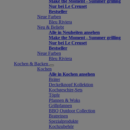
Make the Moment - Summer grilling
Nur bei Le Creuset
Bestseller
Neue Farben
Bleu Riviera
Neu & Beliebt
Alle in Neuheiten ansehen
Make the Moment - Summer grilling
Nur bei Le Creuset
Bestseller
Neue Farben
Bleu Riviera
Kochen & Backen
Kochen
Alle in Kochen ansehen
Bräter
Deckelknopf Kollektion
Kochgeschirr-Sets
Töpfe
Pfannen & Woks
Grillpfannen
BBQ Outdoor Collection
Bratreinen
Spezialprodukte
Kochzubehör