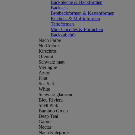
Backbleche & Backformen
Backsets
Brotbackformen & Kastenformen
Kuchen- & Muffinformen
Tarteformen
Mini-Cocottes & Förmchen
Backzubehör
Nach Farbe
No Colour
Kirschrot
Ofenrot
Schwarz matt
Meringue
Azure
Flint
Sea Salt
White
Schwarz glänzend
Bleu Riviera
Shell Pink
Bamboo Green
Deep Teal
Garnet
Nectar
Nach Kategorie