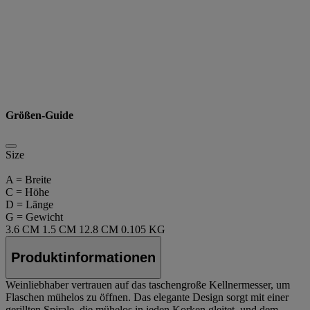
Größen-Guide
Size
A = Breite
C = Höhe
D = Länge
G = Gewicht
3.6 CM
1.5 CM
12.8 CM
0.105 KG
Produktinformationen
Weinliebhaber vertrauen auf das taschengroße Kellnermesser, um
Flaschen mühelos zu öffnen. Das elegante Design sorgt mit einer
gerillten Spirale, die mühelos in jeden Korken gleitet, und dem