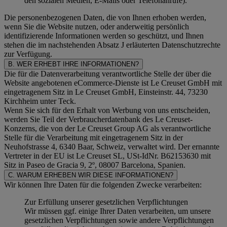
den sozialen Medien, E-Mails oder Telefonanrufe).
Die personenbezogenen Daten, die von Ihnen erhoben werden,
wenn Sie die Website nutzen, oder anderweitig persönlich
identifizierende Informationen werden so geschützt, und Ihnen
stehen die im nachstehenden
Absatz J
erläuterten Datenschutzrechte
zur Verfügung.
B. WER ERHEBT IHRE INFORMATIONEN?
Die für die Datenverarbeitung verantwortliche Stelle der über die
Website angebotenen eCommerce-Dienste ist Le Creuset GmbH mit
eingetragenem Sitz in Le Creuset GmbH, Einsteinstr. 44, 73230
Kirchheim unter Teck.
Wenn Sie sich für den Erhalt von Werbung von uns entscheiden,
werden Sie Teil der Verbraucherdatenbank des Le Creuset-
Konzerns, die von der Le Creuset Group AG als verantwortliche
Stelle für die Verarbeitung mit eingetragenem Sitz in der
Neuhofstrasse 4, 6340 Baar, Schweiz, verwaltet wird. Der ernannte
Vertreter in der EU ist Le Creuset SL, USt-IdNr. B62153630 mit
Sitz in Paseo de Gracia 9, 2º, 08007 Barcelona, Spanien.
C. WARUM ERHEBEN WIR DIESE INFORMATIONEN?
Wir können Ihre Daten für die folgenden Zwecke verarbeiten:
Zur Erfüllung unserer gesetzlichen Verpflichtungen
Wir müssen ggf. einige Ihrer Daten verarbeiten, um unsere
gesetzlichen Verpflichtungen sowie andere Verpflichtungen