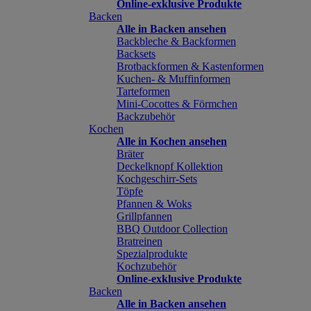
Online-exklusive Produkte
Backen
Alle in Backen ansehen
Backbleche & Backformen
Backsets
Brotbackformen & Kastenformen
Kuchen- & Muffinformen
Tarteformen
Mini-Cocottes & Förmchen
Backzubehör
Kochen
Alle in Kochen ansehen
Bräter
Deckelknopf Kollektion
Kochgeschirr-Sets
Töpfe
Pfannen & Woks
Grillpfannen
BBQ Outdoor Collection
Bratreinen
Spezialprodukte
Kochzubehör
Online-exklusive Produkte
Backen
Alle in Backen ansehen