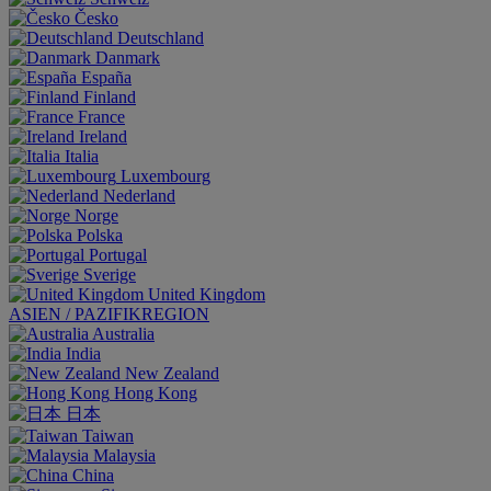
Česko
Deutschland
Danmark
España
Finland
France
Ireland
Italia
Luxembourg
Nederland
Norge
Polska
Portugal
Sverige
United Kingdom
ASIEN / PAZIFIKREGION
Australia
India
New Zealand
Hong Kong
日本
Taiwan
Malaysia
China