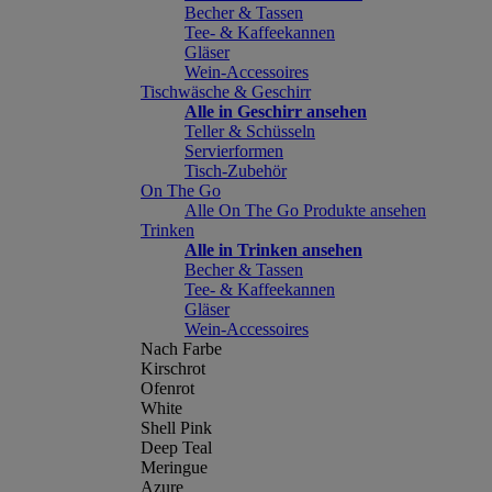
Becher & Tassen
Tee- & Kaffeekannen
Gläser
Wein-Accessoires
Tischwäsche & Geschirr
Alle in Geschirr ansehen
Teller & Schüsseln
Servierformen
Tisch-Zubehör
On The Go
Alle On The Go Produkte ansehen
Trinken
Alle in Trinken ansehen
Becher & Tassen
Tee- & Kaffeekannen
Gläser
Wein-Accessoires
Nach Farbe
Kirschrot
Ofenrot
White
Shell Pink
Deep Teal
Meringue
Azure