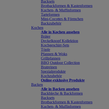
Backsets
Brotbackformen & Kastenformen
Kuchen- & Muffinformen
Tarteformen
Mini-Cocottes & Förmchen
Backzubehör
Kochen
Alle in Kochen ansehen
Bräter
Deckelknopf Kollektion
Kochgeschirr-Sets
Töpfe
Pfannen & Woks
Grillpfannen
BBQ Outdoor Collection
Bratreinen
Spezialprodukte
Kochzubehör
Online-exklusive Produkte
Backen
Alle in Backen ansehen
Backbleche & Backformen
Backsets
Brotbackformen & Kastenformen
Kuchen- & Muffinformen