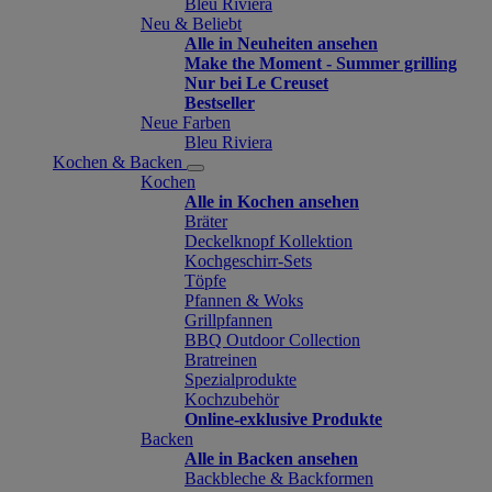
Bleu Riviera
Neu & Beliebt
Alle in Neuheiten ansehen
Make the Moment - Summer grilling
Nur bei Le Creuset
Bestseller
Neue Farben
Bleu Riviera
Kochen & Backen
Kochen
Alle in Kochen ansehen
Bräter
Deckelknopf Kollektion
Kochgeschirr-Sets
Töpfe
Pfannen & Woks
Grillpfannen
BBQ Outdoor Collection
Bratreinen
Spezialprodukte
Kochzubehör
Online-exklusive Produkte
Backen
Alle in Backen ansehen
Backbleche & Backformen