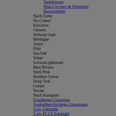
Tarteformen
Mini-Cocottes & Förmchen
Backzubehör
Nach Farbe
No Colour
Kirschrot
Ofenrot
Schwarz matt
Meringue
Azure
Flint
Sea Salt
White
Schwarz glänzend
Bleu Riviera
Shell Pink
Bamboo Green
Deep Teal
Garnet
Nectar
Nach Kategorie
Emailliertes Gusseisen
Antihaftbeschichtetes Aluminium
3-ply Edelstahl
3-ply PLUS Edelstahl