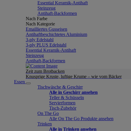
Essential Keramik-Antihaft
Steinzeug
Antihaft-Backformen
Nach Farbe
Nach Kategorie
Emailliertes Gusseisen
Antihaftbeschichtetes Aluminium
3-ply Edelstahl
3-ply PLUS Edelstahl
Essential Keramik-Antihaft
Steinzeug
Antihaft-Backformen
Zeit zum Brotbacken
Knusprige Kruste, luftige Krume – wie vom Bäcker
Essen
Tischwäsche & Geschirr
Alle in Geschirr ansehen
Teller & Schüsseln
Servierformen
Tisch-Zubehör
On The Go
Alle On The Go Produkte ansehen
Trinken
Alle in Trinken ansehen