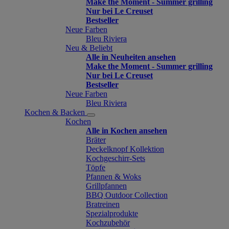
Make the Moment - Summer grilling
Nur bei Le Creuset
Bestseller
Neue Farben
Bleu Riviera
Neu & Beliebt
Alle in Neuheiten ansehen
Make the Moment - Summer grilling
Nur bei Le Creuset
Bestseller
Neue Farben
Bleu Riviera
Kochen & Backen
Kochen
Alle in Kochen ansehen
Bräter
Deckelknopf Kollektion
Kochgeschirr-Sets
Töpfe
Pfannen & Woks
Grillpfannen
BBQ Outdoor Collection
Bratreinen
Spezialprodukte
Kochzubehör