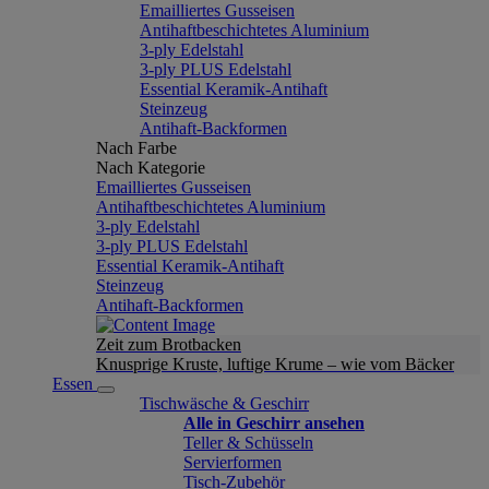
Emailliertes Gusseisen
Antihaftbeschichtetes Aluminium
3-ply Edelstahl
3-ply PLUS Edelstahl
Essential Keramik-Antihaft
Steinzeug
Antihaft-Backformen
Nach Farbe
Nach Kategorie
Emailliertes Gusseisen
Antihaftbeschichtetes Aluminium
3-ply Edelstahl
3-ply PLUS Edelstahl
Essential Keramik-Antihaft
Steinzeug
Antihaft-Backformen
Zeit zum Brotbacken
Knusprige Kruste, luftige Krume – wie vom Bäcker
Essen
Tischwäsche & Geschirr
Alle in Geschirr ansehen
Teller & Schüsseln
Servierformen
Tisch-Zubehör