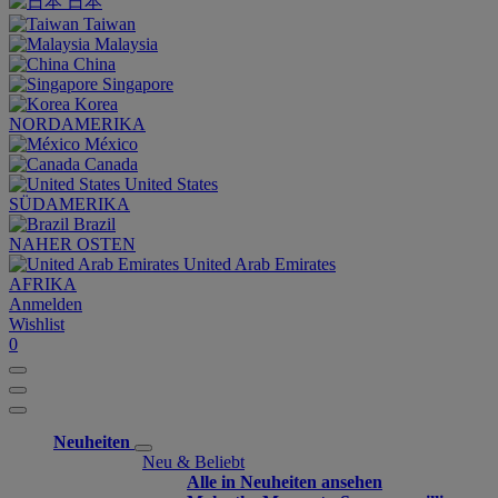
日本
Taiwan
Malaysia
China
Singapore
Korea
NORDAMERIKA
México
Canada
United States
SÜDAMERIKA
Brazil
NAHER OSTEN
United Arab Emirates
AFRIKA
Anmelden
Wishlist
0
Neuheiten
Neu & Beliebt
Alle in Neuheiten ansehen