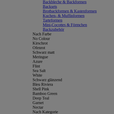
Backbleche & Backformen
Backsets
Brotbackformen & Kastenformen
Kuchen- & Muffinformen
Tarteformen
Mini-Cocottes & Förmchen
Backzubehör
Nach Farbe
No Colour
Kirschrot
Ofenrot
Schwarz matt
Meringue
Azure
Flint
Sea Salt
White
Schwarz glänzend
Bleu Riviera
Shell Pink
Bamboo Green
Deep Teal
Garnet
Nectar
Nach Kategorie