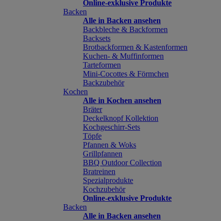
Online-exklusive Produkte
Backen
Alle in Backen ansehen
Backbleche & Backformen
Backsets
Brotbackformen & Kastenformen
Kuchen- & Muffinformen
Tarteformen
Mini-Cocottes & Förmchen
Backzubehör
Kochen
Alle in Kochen ansehen
Bräter
Deckelknopf Kollektion
Kochgeschirr-Sets
Töpfe
Pfannen & Woks
Grillpfannen
BBQ Outdoor Collection
Bratreinen
Spezialprodukte
Kochzubehör
Online-exklusive Produkte
Backen
Alle in Backen ansehen