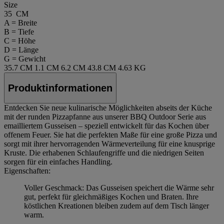
Size
35 CM
A = Breite
B = Tiefe
C = Höhe
D = Länge
G = Gewicht
35.7 CM
1.1 CM
6.2 CM
43.8 CM
4.63 KG
Produktinformationen
Entdecken Sie neue kulinarische Möglichkeiten abseits der Küche
mit der runden Pizzapfanne aus unserer BBQ Outdoor Serie aus
emailliertem Gusseisen – speziell entwickelt für das Kochen über
offenem Feuer. Sie hat die perfekten Maße für eine große Pizza und
sorgt mit ihrer hervorragenden Wärmeverteilung für eine knusprige
Kruste. Die erhabenen Schlaufengriffe und die niedrigen Seiten
sorgen für ein einfaches Handling.
Eigenschaften:
Voller Geschmack: Das Gusseisen speichert die Wärme sehr
gut, perfekt für gleichmäßiges Kochen und Braten. Ihre
köstlichen Kreationen bleiben zudem auf dem Tisch länger
warm.